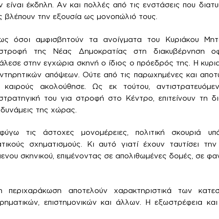
ν είναι έκδηλη. Αν και πολλές από τις ενστάσεις που διατ
ώς βλέπουν την εξουσία ως μονοπώλιό τους.
ως όσοι αμφισβητούν τα ανοίγματα του Κυριάκου Μητ
ιστροφή της Νέας Δημοκρατίας στη διακυβέρνηση οφε
άλεσε στην εγχώρια σκηνή ο ίδιος ο πρόεδρός της. Η κυρι
υντηρητικών απόψεων. Ούτε από τις παρωχημένες και αποτ
καιρούς ακολούθησε. Ως εκ τούτου, αντιστρατευόμε
στρατηγική του για στροφή στο Κέντρο, επιτείνουν τη δ
 δυνάμεις της χώρας.
φύγω τις άστοχες μονομέρειες, πολιτική σκουριά υπ
ικούς σχηματισμούς. Κι αυτό γιατί έχουν ταυτίσει τη
ενου σκηνικού, επιμένοντας σε απολιθωμένες δομές, σε φαν
 περιχαράκωση αποτελούν χαρακτηριστικά των κατεσ
ειρηματικών, επιστημονικών και άλλων. Η εξωστρέφεια και