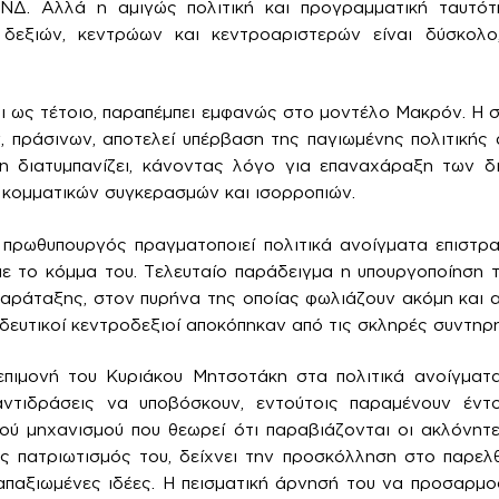
ΝΔ. Αλλά η αμιγώς πολιτική και προγραμματική ταυτό
 δεξιών, κεντρώων και κεντροαριστερών είναι δύσκολο
ι ως τέτοιο, παραπέμπει εμφανώς στο μοντέλο Μακρόν. Η 
, πράσινων, αποτελεί υπέρβαση της παγιωμένης πολιτικής α
 διατυμπανίζει, κάνοντας λόγο για επαναχάραξη των δ
ς κομματικών συγκερασμών και ισορροπιών.
 πρωθυπουργός πραγματοποιεί πολιτικά ανοίγματα επιστρα
με το κόμμα του. Τελευταίο παράδειγμα η υπουργοποίηση 
 παράταξης, στον πυρήνα της οποίας φωλιάζουν ακόμη και α
δευτικοί κεντροδεξιοί αποκόπηκαν από τις σκληρές συντηρη
επιμονή του Κυριάκου Μητσοτάκη στα πολιτικά ανοίγματ
ντιδράσεις να υποβόσκουν, εντούτοις παραμένουν έντο
ού μηχανισμού που θεωρεί ότι παραβιάζονται οι ακλόνητε
ός πατριωτισμός του, δείχνει την προσκόλληση στο παρε
απαξιωμένες ιδέες. Η πεισματική άρνησή του να προσαρμο