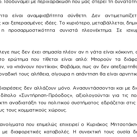
. Ισοδυναμεί με περιχαράκωση που μας στερεί τη δυνατότ
τα είναι αναμφισβήτητα σύνθετη. Δεν αντιμετωπίζε
 και ξεπερασμένες ιδέες. Το κυριότερο, μεταβάλλεται, δημ
η προσαρμοστικότητα συνιστά πλεονέκτημα. Σε ισχυρ
εγε πως δεν έχει σημασία πλέον αν η γάτα είναι κόκκινη, α
το ερώτημα που τίθεται είναι απλό: Μπορούν τα διάφ
, να «πιάνουν ποντίκια»; Φοβάμαι, πως αν δεν απεξαρτηθ
ναδική τους αλήθεια, σίγουρα η απάντηση θα είναι αρνητικ
 διαιρέσεις δεν αλλάζουν μόνο. Ανασυντάσσονται και με δι
ίπολο «Συντήρηση-Πρόοδος», αξιολογούνται για τις πο
κτη αναδιατάξη του πολιτικού συστήματος εδράζεται στις 
υς τους κομματικούς χώρους.
 ανοίγματα που επιμελώς επιχειρεί ο Κυριάκος Μητσοτάκη
 με διαφορετικές καταβολές. Η συνεκτική τους ουσία δεν