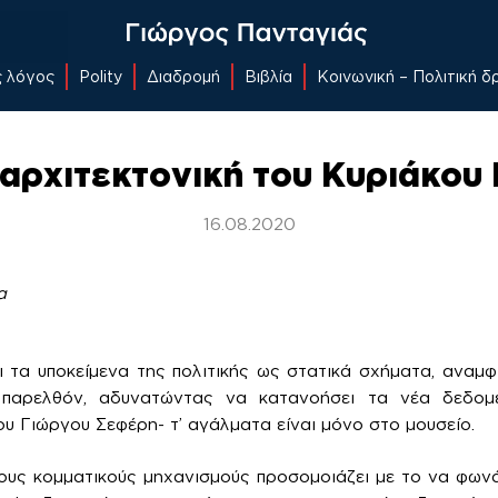
ς λόγος
Polity
Διαδρομή
Βιβλία
Κοινωνική – Πολιτική 
 αρχιτεκτονική του Κυριάκο
16.08.2020
α
 τα υποκείμενα της πολιτικής ως στατικά σχήματα, αναμφί
παρελθόν, αδυνατώντας να κατανοήσει τα νέα δεδομ
ου Γιώργου Σεφέρη- τ’ αγάλματα είναι μόνο στο μουσείο.
ους κομματικούς μηχανισμούς προσομοιάζει με το να φωνά