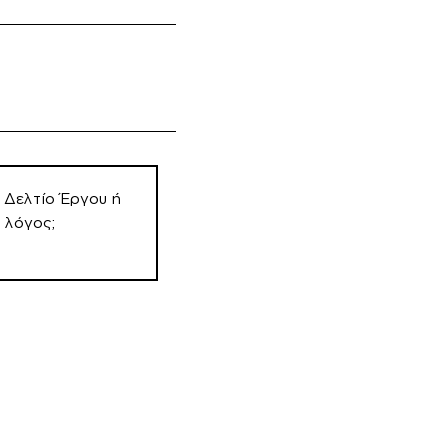
ό Δελτίο Έργου ή
 λόγος;