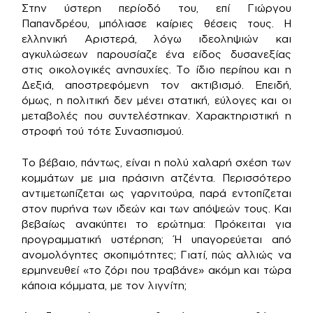
Στην ύστερη περίοδό του, επί Γιώργου
Παπανδρέου, μπόλιασε καίριες θέσεις τους. Η
ελληνική Αριστερά, λόγω ιδεοληψιών και
αγκυλώσεων παρουσίαζε ένα είδος δυσανεξίας
στις οικολογικές ανησυχίες. Το ίδιο περίπου και η
Δεξιά, αποστρεφόμενη τον ακτιβισμό. Επειδή,
όμως, η πολιτική δεν μένει στατική, εύλογες και οι
μεταβολές που συντελέστηκαν. Χαρακτηριστική η
στροφή τού τότε Συνασπισμού.
Το βέβαιο, πάντως, είναι η πολύ χαλαρή σχέση των
κομμάτων με μια πράσινη ατζέντα. Περισσότερο
αντιμετωπίζεται ως γαρνιτούρα, παρά εντοπίζεται
στον πυρήνα των ιδεών και των απόψεών τους. Και
βεβαίως ανακύπτει το ερώτημα: Πρόκειται για
προγραμματική υστέρηση; Ή υπαγορεύεται από
ανομολόγητες σκοπιμότητες; Γιατί, πώς αλλιώς να
ερμηνευθεί «το ζόρι που τραβάνε» ακόμη και τώρα
κάποια κόμματα, με τον λιγνίτη;