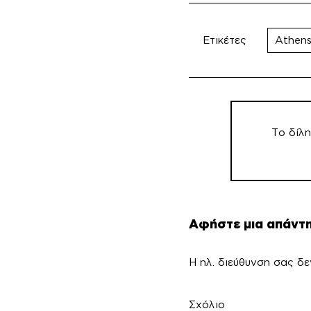
Ετικέτες
Athens
Πλοήγηση
άρθρων
Το δίλ
Αφήστε μια απάντ
Η ηλ. διεύθυνση σας δε
Σ