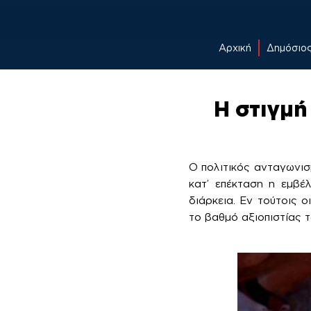
Αρχική
Δημόσιο
Skip
to
Η στιγμή 
content
Ο πολιτικός ανταγωνισ
κατ’ επέκταση η εμβέ
διάρκεια. Εν τούτοις ο
το βαθμό αξιοπιστίας τ