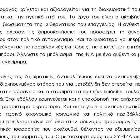
ργός κρίνεται και αξιολογείται για τη διαχειριστική του 
α και την ηγετικότητά του. Το έργο του είναι ο ακριβής
 βιωσιμότητα της κυβερνητικής του επαγγελίας. Η ανθεκ
ς σχεδόν τις δημοσκοπήσεις, του προσφέρει τη δυνατ
ου στον πολιτικό ανταγωνισμό. Και το κυριότερο να υπερ
ύγοντας τις προεκλογικές εκπτώσεις, τις οποίες μετ’ επιτ
ιπόροι. Άλλωστε το μπόλιασμα της Ν.Δ με ένα αυθεντικό 
 εγχείρημα.
αλής της Αξιωματικής Αντιπολίτευσης έχει να αντιπαλέψε
διακηρυγμένος στόχος του για μετεξέλιξη δεν στερείται πρ
τι η αδράνεια και η στασιμότητα που είχε επιδείξει τουλά
. Έτσι εξάλλου ερμηνεύεται και η υποχώρησή της απήχηση
ροαριστερό ακροατήριο. Και αυτό γιατί ο αντιπολιτευτικ
 τωρινό οικονομικό, κοινωνικό και πολιτικό περιβάλ
ου οφείλεται πάνω απ’ όλα στην αδυναμία προσαρμογής 
τικές ισορροπίες που ακολουθεί, θέλοντας να εξευμενίσε
αίους του κόμματος του. Ο μετασχηματισμός του ΣΥΡΙΖΑ σε