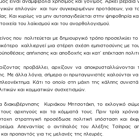
ός είναι αναμφίβολα χρήσιμος και γόνιμος. Αρκεί βέβαια ν
γικών επιλογών και των συγκεκριμένων προτάσεων, για τ
ας. Και κυρίως να μην αυτοπαγιδεύεται στην ψηφοθηρία και
τοιχεία του λαϊκισμού και του ανορθολογισμού.
είνος που πολιτεύεται με δημιουργικό τρόπο προσελκύει το
ικότερο καλλιεργεί μια στέρεη σχέση εμπιστοσύνης με του
ροϋποθέσεις απήχησης και αποδοχής και κατ’ επέκταση πολιτι
ίζοντας προβάλλει, αρχίζουν να αποκρυσταλλώνονται 
ης. Με άλλα λόγια, σήμερα οι πρωταγωνιστές καλούνται να 
πλεονέκτημα. Κάτι το οποίο στη μάχη της κάλπης συνιστά
ιτικών και κομματικών συσχετισμών.
ια διακυβέρνησης Κυριάκου Μητσοτάκη, το εκλογικό σώμα
, τους αρχηγούς και τα κόμματά τους. Πριν τρία χρόν
τοχη στρατηγική προσέδωσε πολιτική υπόσταση και έκ
εύμα. Απεναντίας ο αντίπαλός του Αλέξης Τσίπρας απ
 και προπαντός για τις μελανές της πλευρές.