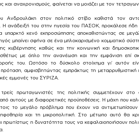
ς και αναχρονισμούς, φαίνεται να μοιάζει με τον τετραγων
υ Ανδρουλάκη στον πολιτικό στίβο καθιστά τον αντ
ο. Η ανάδειξή του στην ηγεσία του ΠΑΣΟΚ, προκάλεσε ήδη
α υπαρκτό κενό εκπροσώπησης αποκαθιστώντας σε μεγά
ηγός μπαίνει σφήνα σε ένα μπλοκαρισμένο κομματικό σύστ
ς κυβέρνησης καθώς και την κοινωνική και δημοσκοπι
ροσθέτως με όπλο την ανανέωση και την εμφάνιση επί 
ιρροής του. Ωστόσο το δύσκολο στοίχημα γι’ αυτόν εί
 πρόταση, αμφισβητώντας εμπράκτως τη μεταρρυθμιστική κ
κές εμμονές του ΣΥΡΙΖΑ.
 τρείς πρωταγωνιστές της πολιτικής συμμετέχουν στ
από αυτούς με διαφορετικές προϋποθέσεις. Η μάχη που καλ
ύτοις το μεγάλο πρόβλημα που έχουν να αντιμετωπίσουν ε
ηφοθηρία και τη μικροπολιτική. Στο μέτωπο αυτό θα κριθ
ι πρωτίστως η δυνατότητα τους να κεφαλαιοποιήσουν πολ
α.