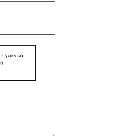
η γαλλική
νή
ιο
*