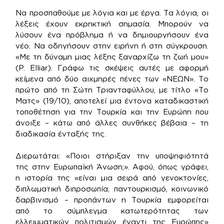
Να προσπαθούμε με λόγια και με έργα. Τα λόγια, οι
λέξεις έχουν εκρηκτική σημασία. Μπορούν να
λύσουν ένα πρόβλημα ή να δημιουργήσουν ένα
νέο. Να οδηγήσουν στην ειρήνη ή στη σύγκρουση.
«Με τη δύναμη μιας λέξης ξαναρχίζω τη ζωή μου»
(P. Elliar). Γράφω τις σκέψεις αυτές με αφορμή
κείμενα από δύο αιχμηρές πένες των «ΝΕΩΝ». Το
πρώτο από τη Σώτη Τριανταφύλλου, με τίτλο «Το
Ματς» (19/10), αποτελεί μια έντονα καταδικαστική
τοποθέτηση για την Τουρκία και την Ευρώπη που
άνοιξε – κάτω από άλλες συνθήκες βέβαια – τη
διαδικασία ένταξής της.
Διερωτάται: «Ποιοι στήριξαν την υποψηφιότητά
της στην Ευρωπαϊκή Άνωση;». Αφού, όπως γράφει,
η ιστορία της «είναι μια σειρά από γενοκτονίες,
διπλωματική διπροσωπία, παντουρκισμό, κοινωνικό
δαρβινισμό – προπάντων η Τουρκία εμφορείται
από το σύμπλεγμα κατωτερότητας των
ελλειμματικών πολιτισμών έναντι της Ευρώπης»