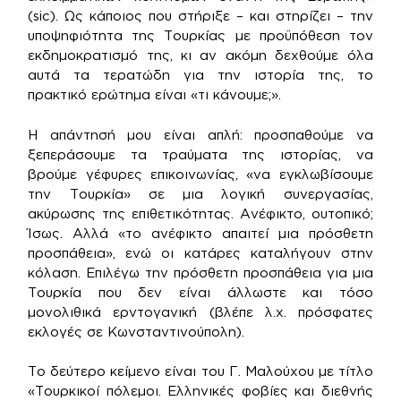
(sic). Ως κάποιος που στήριξε – και στηρίζει – την
υποψηφιότητα της Τουρκίας με προϋπόθεση τον
εκδημοκρατισμό της, κι αν ακόμη δεχθούμε όλα
αυτά τα τερατώδη για την ιστορία της, το
πρακτικό ερώτημα είναι «τι κάνουμε;».
Η απάντησή μου είναι απλή: προσπαθούμε να
ξεπεράσουμε τα τραύματα της ιστορίας, να
βρούμε γέφυρες επικοινωνίας, «να εγκλωβίσουμε
την Τουρκία» σε μια λογική συνεργασίας,
ακύρωσης της επιθετικότητας. Ανέφικτο, ουτοπικό;
Ίσως. Αλλά «το ανέφικτο απαιτεί μια πρόσθετη
προσπάθεια», ενώ οι κατάρες καταλήγουν στην
κόλαση. Επιλέγω την πρόσθετη προσπάθεια για μια
Τουρκία που δεν είναι άλλωστε και τόσο
μονολιθικά ερντογανική (βλέπε λ.χ. πρόσφατες
εκλογές σε Κωνσταντινούπολη).
Το δεύτερο κείμενο είναι του Γ. Μαλούχου με τίτλο
«Τουρκικοί πόλεμοι. Ελληνικές φοβίες και διεθνής