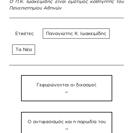
Ο Π.Κ. Ιωακειμίδης είναι ομότιμος καθηγητής του
Πανεπιστημίου Αθηνών
Ετικέτες
Παναγιώτης Κ. Ιωακειμίδης
Τα Νέα
Πλοήγηση
άρθρων
Γεφυρώνονται οι διχασμοί;
←
Ο αντιφασισμός και η παρωδία του
→