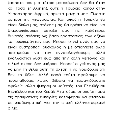
(αφήστε που μια τέτοια μετακόμιση δεν θα ήταν
και τόσο επιθυμητή), ούτε η Τουρκία κάπου στην
Υποσαχάροα Αφρική, αρκετά μακριά μας. Είμαστε
όμηροι της γεωγραφίας. Και αφού η Τουρκία θα
είναι δίπλα μας, στόχος μας θα πρέπει να είναι να
διαμορφώσουμε μεταξύ μας τις καλύτερες
δυνατές σχέσεις ως βάση προστασίας των αξιών
και συμφερόντων μας. Μπορεί ο γείτονάς μας να
είναι δύστροπος, δύσκολος ή με οτιδήποτε άλλο
προτιμούμε να τον εννοιολογήσουμε, αλλά
εναλλακτική λύση έξω από την καλή γειτονία και
φιλική σχέση δεν υπάρχει. Μπορεί ο γείτονάς μας
να μην τη θέλει αυτή τη σχέση ή να νομίζουμε ότι
δεν τη θέλει. Αλλά παρά ταύτα οφείλουμε να
προσπαθούμε, χωρίς βέβαια να εμφανιζόμαστε
αφελείς, αλλά ψύχραιμοι μαθητές του Ελευθέριου
Βενιζέλου και του Κεμάλ Ατατούρκ, οι οποίοι παρά
τις τραυματικές εμπειρίες κατάφεραν να φτάσουν
σε υποδειγματική για την εποχή ελληνοτουρκική
φιλία.