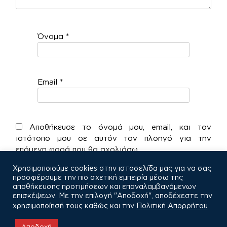
Όνομα
*
Email
*
Αποθήκευσε το όνομά μου, email, και τον
ιστότοπο μου σε αυτόν τον πλοηγό για την
επόμενη φορά που θα σχολιάσω.
Χρησιμοποιούμε cookies στην ιστοσελίδα μας για να σας
προσφέρουμε την πιο σχετική εμπειρία μέσω της
αποθήκευσης προτιμήσεων και επαναλαμβανόμενων
επισκέψεων. Με την επιλογή "Αποδοχή", αποδέχεστε την
χρησιμοποίησή τους καθώς και την
Πολιτική Απορρήτου
COPYRIGHT © 2021
Αποδοχή