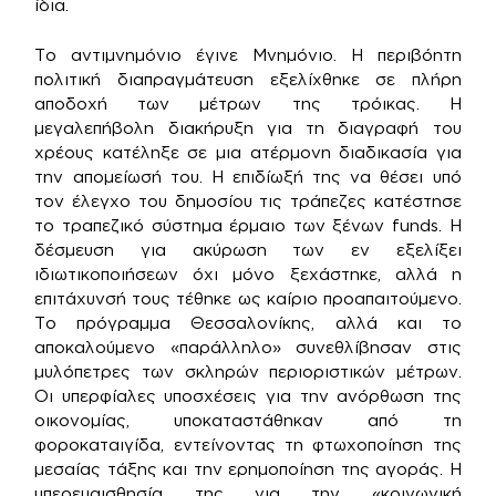
ίδια.
Το αντιμνημόνιο έγινε Μνημόνιο. Η περιβόητη
πολιτική διαπραγμάτευση εξελίχθηκε σε πλήρη
αποδοχή των μέτρων της τρόικας. Η
μεγαλεπήβολη διακήρυξη για τη διαγραφή του
χρέους κατέληξε σε μια ατέρμονη διαδικασία για
την απομείωσή του. Η επιδίωξή της να θέσει υπό
τον έλεγχο του δημοσίου τις τράπεζες κατέστησε
το τραπεζικό σύστημα έρμαιο των ξένων funds. Η
δέσμευση για ακύρωση των εν εξελίξει
ιδιωτικοποιήσεων όχι μόνο ξεχάστηκε, αλλά η
επιτάχυνσή τους τέθηκε ως καίριο προαπαιτούμενο.
Το πρόγραμμα Θεσσαλονίκης, αλλά και το
αποκαλούμενο «παράλληλο» συνεθλίβησαν στις
μυλόπετρες των σκληρών περιοριστικών μέτρων.
Οι υπερφίαλες υποσχέσεις για την ανόρθωση της
οικονομίας, υποκαταστάθηκαν από τη
φοροκαταιγίδα, εντείνοντας τη φτωχοποίηση της
μεσαίας τάξης και την ερημοποίηση της αγοράς. Η
υπερευαισθησία της για την «κοινωνική