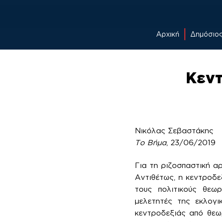
Αρχική
Δημόσιο
Skip
to
Κεντ
content
Νικόλας Σεβαστάκης
Το Βήμα
, 23/06/2019
Για τη ριζοσπαστική α
Αντιθέτως, η κεντροδε
τους πολιτικούς θεω
μελετητές της εκλογι
κεντροδεξιάς από θεω