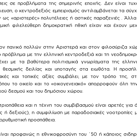
εις σε προβλήματα της σημερινής εποχής. Δεν είναι τυχ
λευση, ο κεντροδεξιός εμπειρισμός αντιλαμβάνεται τα σύγ
 ως «αριστερές» πολυτέλειες ή αστικές παραξενιές . Άλλα
σμική φιλελεύθερη δημοκρατική ηθική είχαν και έχουν με
ον πανικό πολλών στην Αριστερά και στον φιλοσύριζα χώ
ο πρόβλημα με την ελληνική κεντροδεξιά και τη νεοδημοκρα
χει με τα βαθύτερα πολιτισμικά γνωρίσματα της ελλην
, θεσμικής δειλίας και υποταγής στα ειωθότα. Η προσή
ακές και τοπικές αξίες συμβάλει, με τον τρόπο της, 
όπου το οικείο και το «οικογενειακό» απορροφούν όλη τ
κού δεσμού και του δημόσιου χώρου.
ετριοπάθεια και η τέχνη του συμβιβασμού είναι αρετές για
ς ή δεξιούς), η συμφιλίωση με παραδοσιακές νοοτροπίες μ
ρρυθμιστική προσπάθεια.
είναι προφανώς η εθνικοφροσύνη του ΄50 ή κάποιος σιδη