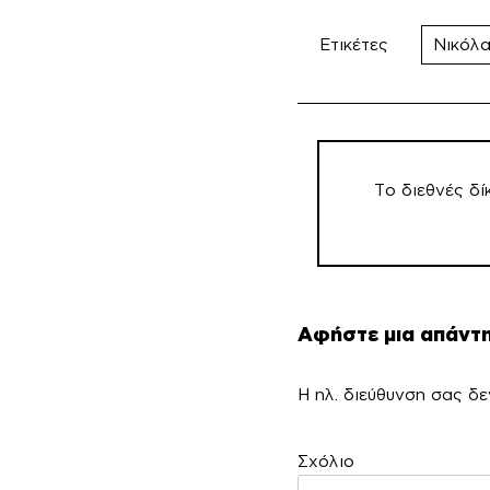
Ετικέτες
Νικόλ
Πλοήγηση
άρθρων
Το διεθνές δί
Αφήστε μια απάντ
Η ηλ. διεύθυνση σας δε
Σ