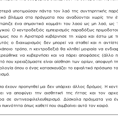
στερά υποτιμούσαν πάντα τον λαό της συντηρητικής παρ
τικό βλέμμα στα πράγματα που αναδύονται χωρίς την έγ
τώπιζε ένα σημαντικό κομμάτι του λαού ως μη λαό, ως ‘
γικού. Ο κεντροδεξιός εμπειρισμός παραδόξως πριμοδοτο
μως που η Αριστερά κυβέρνησε τη χώρα και έστω με τ
υτός ο διαχωρισμός δεν μπορεί να σταθεί και η αντίστο
κάποιο τρόπο, η κεντροδεξιά θα κληθεί μοιραία να ενδιαφε
ρεώθηκε να κυβερνήσει και να πάρει αποφάσεις (άλλο 
ό που χρειαζόμαστε είναι αίσθηση των ορίων, αποφυγή τ
ολογία όπου ο ένας κατασκευάζει το εφιαλτικό πρόσωπο του
ισμό.
σα έχουν προηγηθεί μα δεν υπάρχει άλλος δρόμος. Η κεν
ει να αποφύγει την αισθητική της ήττας και τον αρχα
ρα σε αντινεοφιλελευθερισμό. Δύσκολα πράγματα για έν
κή πυκνότητα όπως καθετί που συμβαίνει αυτό τον καιρό.