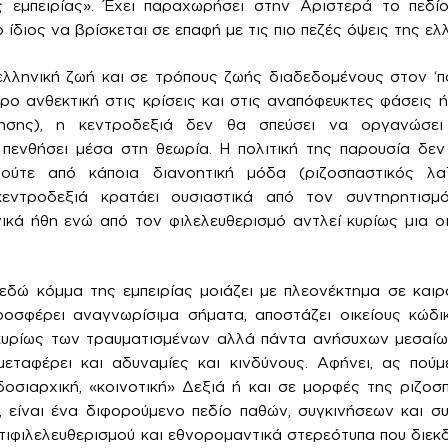
 εμπειρίας». Έχει παραχωρήσει στην Αριστερά το πεδί
ο ίδιος να βρίσκεται σε επαφή με τις πιο πεζές όψεις της ελ
λληνική ζωή και σε τρόπους ζωής διαδεδομένους στον ‘π
ρο ανθεκτική στις κρίσεις και στις αναπόφευκτες φάσεις ή
ησης), η κεντροδεξιά δεν θα σπεύσει να οργανώσει
πενθήσει μέσα στη θεωρία. Η πολιτική της παρουσία δεν
ούτε από κάποια διανοητική μόδα (ριζοσπαστικός λαϊ
κεντροδεξιά κρατάει ουσιαστικά από τον συντηρητισμ
κά ήθη ενώ από τον φιλελευθερισμό αντλεί κυρίως μια ο
εδώ κόμμα της εμπειρίας μοιάζει με πλεονέκτημα σε και
οσφέρει αναγνωρίσιμα σήματα, αποστάζει οικείους κώδικ
 κυρίως των τραυματισμένων αλλά πάντα ανήσυχων μεσαί
εταφέρει και αδυναμίες και κινδύνους. Αφήνει, ας πούμ
οσιαρχική, «κοινοτική» Δεξιά ή και σε μορφές της ριζοσ
, είναι ένα διφορούμενο πεδίο παθών, συγκινήσεων και 
ιφιλελευθερισμού και εθνορομαντικά στερεότυπα που διεκδι