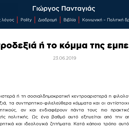
ς λόγος
Polity
Διαδρομή
Βιβλία
Κοινωνική – Πολιτική 
ροδεξιά ή το κόμμα της εμπε
23.06.2019
ριστερά ή τη σοσιαλδημοκρατική κεντροαριστερά η φιλολογί
ξιά, τα συντηρητικο-φιλελεύθερα κόμματα και οι αντίστοιχ
ρητικούς, αν και ενδιαφέρουν πάντα τους πιο πρακτικ
κής πολιτικής. Ως ένα βαθμό αυτό εξηγείται από την α
ρητικά και ιδεολογικά ζητήματα. Κατά κάποιο τρόπο αυτ