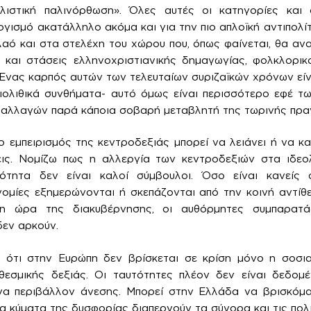
λιστική παλινόρθωση». Όλες αυτές οι κατηγορίες και 
γισμό ακατάλληλο ακόμα και για την πιο απλοϊκή αντιπολίτ
λαό και στα στελέχη του χώρου που, όπως φαίνεται, θα αν
 και στάσεις ελληνοχριστιανικής δημαγωγίας, φολκλορικ
Ένας καρπός αυτών των τελευταίων συριζαϊκών χρόνων είναι
ιολιθικά συνθήματα- αυτό όμως είναι περισσότερο εφέ τω
ταλλαγών παρά κάποια σοβαρή μεταβλητή της τωρινής πρα
ο εμπειρισμός της κεντροδεξιάς μπορεί να λειάνει ή να κα
εις. Νομίζω πως η αλλεργία των κεντροδεξιών στα ιδεο
κότητα δεν είναι καλοί σύμβουλοι. Όσο είναι κανείς 
ινομίες εξημερώνονται ή σκεπάζονται από την κοινή αντίθ
 ώρα της διακυβέρνησης, οι αυθόρμητες συμπαρατάξ
δεν αρκούν.
ότι στην Ευρώπη δεν βρίσκεται σε κρίση μόνο η σοσι
θεσμικής δεξιάς. Οι ταυτότητες πλέον δεν είναι δεδομ
α περιβάλλον άνεσης. Μπορεί στην Ελλάδα να βρισκόμ
α κύματα της δυσφορίας διαπερνούν τα σύνορα και τις πολιτ