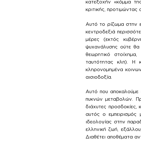
κατεξοχήν «κόμμα της
κριτικής, προτιμώντας 
Αυτό το ρίζωμα στην ε
κεντροδεξιά περισσότε
μέρες (εκτός κυβέρν
ψυχανάλυσης ούτε θα 
θεωρητικό στοίχημα, 
ταυτότητας κλπ). Η 
κληρονομημένα κοινωνι
αισιοδοξία.
Αυτό που αποκαλούμε 
πυκνών μεταβολών. Πρ
διάχυτες προσδοκίες,
αυτός ο εμπειρισμός μ
ιδεολογίας στην παραδ
ελληνική ζωή, εξάλλου
Διαθέτει αποθέματα αντ