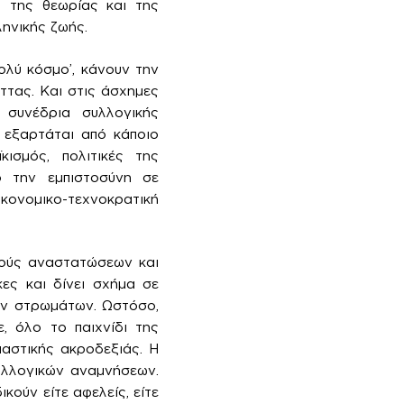
ο της θεωρίας και της
ληνικής ζωής.
ολύ κόσμο’, κάνουν την
ττας. Και στις άσχημες
 συνέδρια συλλογικής
 εξαρτάται από κάποιο
κισμός, πολιτικές της
ό την εμπιστοσύνη σε
ικονομικο-τεχνοκρατική
ρούς αναστατώσεων και
ες και δίνει σχήμα σε
ων στρωμάτων. Ωστόσο,
ε, όλο το παιχνίδι της
παστικής ακροδεξιάς. Η
συλλογικών αναμνήσεων.
κούν είτε αφελείς, είτε