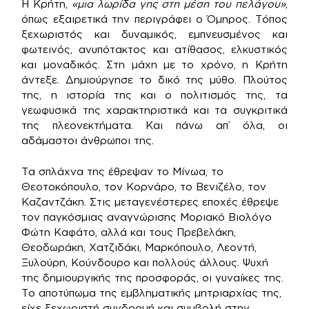
Η Κρήτη,
«μια λωρίδα γης στη μέση του πελάγου»
,
όπως εξαιρετικά την περιγράφει ο Όμηρος. Τόπος
ξεχωριστός και δυναμικός, εμπνευσμένος και
φωτεινός, ανυπότακτος και ατίθασος, ελκυστικός
και μοναδικός. Στη μάχη με το χρόνο, η Κρήτη
άντεξε. Δημιούργησε το δικό της μύθο. Πλούτος
της, η ιστορία της και ο πολιτισμός της, τα
γεωφυσικά της χαρακτηριστικά και τα συγκριτικά
της πλεονεκτήματα. Και πάνω απ’ όλα, οι
αδάμαστοι άνθρωποι της.
Τα σπλάχνα της έθρεψαν το Μίνωα, το
Θεοτοκόπουλο, τον Κορνάρο, το Βενιζέλο, τον
Καζαντζάκη. Στις μεταγενέστερες εποχές έθρεψε
τον παγκόσμιας αναγνώρισης Μοριακό Βιολόγο
Φώτη Καφάτο, αλλά και τους Πρεβελάκη,
Θεοδωράκη, Χατζιδάκι, Μαρκόπουλο, Λεοντή,
Ξυλούρη, Κούνδουρο και πολλούς άλλους. Ψυχή
της δημιουργικής της προσφοράς, οι γυναίκες της.
Το αποτύπωμα της εμβληματικής μητριαρχίας της,
είχε ξεχωριστή συνδρομή και συμβολή στην