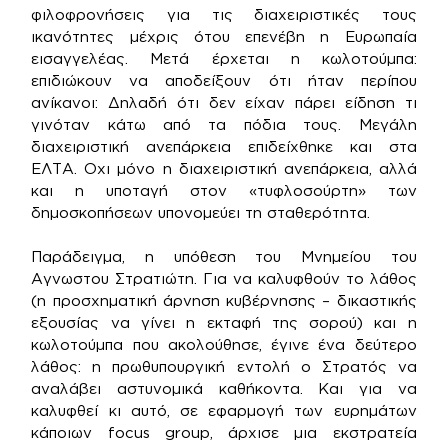
φιλοφρονήσεις για τις διαχειριστικές τους
ικανότητες μέχρις ότου επενέβη η Ευρωπαία
εισαγγελέας. Μετά έρχεται η κωλοτούμπα:
επιδιώκουν να αποδείξουν ότι ήταν περίπου
ανίκανοι: Δηλαδή ότι δεν είχαν πάρει είδηση τι
γινόταν κάτω από τα πόδια τους. Μεγάλη
διαχειριστική ανεπάρκεια επιδείχθηκε και στα
ΕΛΤΑ. Οχι μόνο η διαχειριστική ανεπάρκεια, αλλά
και η υποταγή στον «τυφλοσούρτη» των
δημοσκοπήσεων υπονομεύει τη σταθερότητα.
Παράδειγμα, η υπόθεση του Μνημείου του
Αγνωστου Στρατιώτη. Για να καλυφθούν το λάθος
(η προσχηματική άρνηση κυβέρνησης – δικαστικής
εξουσίας να γίνει η εκταφή της σορού) και η
κωλοτούμπα που ακολούθησε, έγινε ένα δεύτερο
λάθος: η πρωθυπουργική εντολή ο Στρατός να
αναλάβει αστυνομικά καθήκοντα. Και για να
καλυφθεί κι αυτό, σε εφαρμογή των ευρημάτων
κάποιων focus group, άρχισε μια εκστρατεία