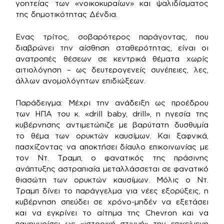
γοητείας των «νοικοκυραίων» και ψαλιδίσματος
της δημοτικότητας Δένδια.
Ενας τρίτος, σοβαρότερος παράγοντας, που
διαβρώνει την αίσθηση σταθερότητας, είναι οι
ανατροπές θέσεων σε κεντρικά θέματα χωρίς
αιτιολόγηση – ως δευτερογενείς συνέπειες, λες,
άλλων ανομολόγητων επιδιώξεων.
Παράδειγμα: Μέχρι την ανάδειξη ως προέδρου
των ΗΠΑ του κ. «drill baby, drill», η ηγεσία της
κυβέρνησης αντιμετώπιζε με βαρύτατη δυσθυμία
το θέμα των ορυκτών καυσίμων. Και ξαφνικά,
πασχίζοντας να αποκτήσει δίαυλο επικοινωνίας με
τον Ντ. Τραμπ, ο φανατικός της πράσινης
ανάπτυξης αστραπιαία μεταλλάσσεται σε φανατικό
θιασώτη των ορυκτών καυσίμων. Μόλις ο Ντ.
Τραμπ δίνει το παράγγελμα για νέες εξορύξεις, η
κυβέρνηση σπεύδει σε χρόνο-μηδέν να εξετάσει
και να εγκρίνει το αίτημα της Chevron και να
πανηγυρίσει ως «ιστορική στιγμή» την επικείμενη