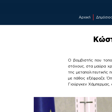
Αρχική
Δημόσιο
Skip
to
Κώστ
content
Ο βομβιστής που τοπο
στόχους, στα μαύρα χρ
της μεταπολιτευτικής π
με πάθος εξέφραζε. Όπ
Γιούργκεν Χάμπερμας, 