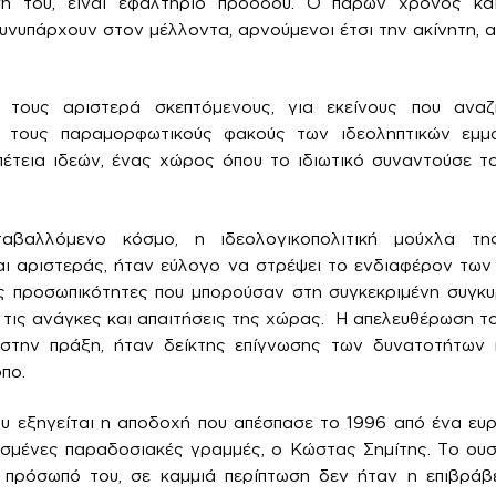
σή του, είναι εφαλτήριο προόδου. Ο παρών χρόνος κα
υνυπάρχουν στον μέλλοντα, αρνούμενοι έτσι την ακίνητη, α
α τους αριστερά σκεπτόμενους, για εκείνους που ανα
 τους παραμορφωτικούς φακούς των ιδεοληπτικών εμμ
πέτεια ιδεών, ένας χώρος όπου το ιδιωτικό συναντούσε τ
αβαλλόμενο κόσμο, η ιδεολογικοπολιτική μούχλα της
αι αριστεράς, ήταν εύλογο να στρέψει το ενδιαφέρον των
κές προσωπικότητες που μπορούσαν στη συγκεκριμένη συγκ
 τις ανάγκες και απαιτήσεις της χώρας. Η απελευθέρωση τ
 στην πράξη, ήταν δείκτης επίγνωσης των δυνατοτήτων 
πο.
υ εξηγείται η αποδοχή που απέσπασε το 1996 από ένα ευ
σμένες παραδοσιακές γραμμές, ο Κώστας Σημίτης. Το ουσ
 πρόσωπό του, σε καμμιά περίπτωση δεν ήταν η επιβράβ