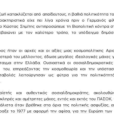
ζωή κατακλύζεται από απαίδευτους, η βαθιά πολιτικότητα τ
ακτηριστικά είχε πει λίγα χρόνια πριν ο Γερμανός φί
ο Κώστας Σημίτης αντιπροσώπευε τη Βιοπολιτική κόντρα σ
εβαιώνει με τον καλύτερο τρόπο, το υπόδειγμα δημόσ
ος ήταν οι αρχές και οι αξίες μιας κοσμοπολίτικης Αρ
στερά του μέλλοντος, έδωσε μεγάλες ιδεολογικές μάχες 
ταγμα στην Ελλάδα. Ουσιαστικά οι σοσιαλδημοκρατικέ
ά του, επηρεάζοντας την κοσμοθεωρία και την υπόστασ
αταβολές λειτούργησαν ως φύτρα για την πολιτικότητ
.
ϊστής και αυθεντικός σοσιαλδημοκράτης, ακολου
κληρές και αμέτρητες μάχες, εντός και εκτός του ΠΑΣΟΚ, 
άλιστα όταν βρέθηκε στα όρια της πολιτικής ασφυξίας, ε
πραξε το 1977 με αφορμή την αφίσα, για την Ευρώπη των