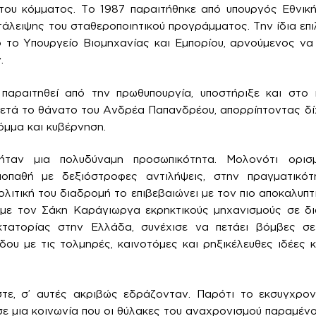
του κόμματος. Το 1987 παραιτήθηκε από υπουργός Εθνικής
άλειψης του σταθεροποιητικού προγράμματος. Την ίδια επιλ
το Υπουργείο Βιομηχανίας και Εμπορίου, αρνούμενος να 
.
αραιτηθεί από την πρωθυπουργία, υποστήριξε και στο 
μετά το θάνατο του Ανδρέα Παπανδρέου, απορρίπτοντας δί
όμμα και κυβέρνηση.
ταν μια πολυδύναμη προσωπικότητα. Μολονότι ορισ
ριοπαθή με δεξιόστροφες αντιλήψεις, στην πραγματικό
ολιτική του διαδρομή το επιβεβαιώνει με τον πιο αποκαλυπ
 με τον Σάκη Καράγιωργα εκρηκτικούς μηχανισμούς σε δ
κτατορίας στην Ελλάδα, συνέχισε να πετάει βόμβες σε
δου με τις τολμηρές, καινοτόμες και ρηξικέλευθες ιδέες κ
ε, σ’ αυτές ακριβώς εδράζονταν. Παρότι το εκσυγχρονι
ε μια κοινωνία που οι θύλακες του αναχρονισμού παραμένου