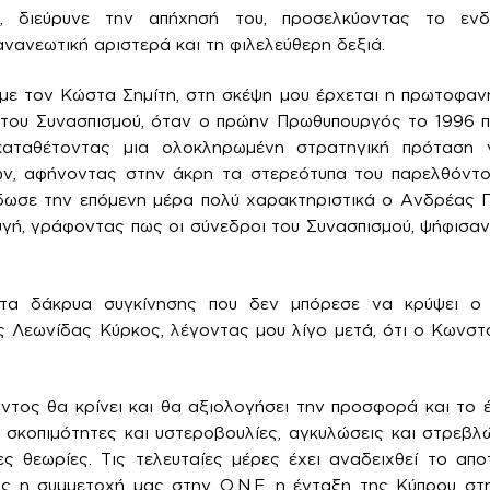
, διεύρυνε την απήχησή του, προσελκύοντας το ενδ
νανεωτική αριστερά και τη φιλελεύθερη δεξιά.
με τον Κώστα Σημίτη, στη σκέψη μου έρχεται η πρωτοφα
ι του Συνασπισμού, όταν ο πρώην Πρωθυπουργός το 1996 π
καταθέτοντας μια ολοκληρωμένη στρατηγική πρόταση
ν, αφήνοντας στην άκρη τα στερεότυπα του παρελθόντος
έδωσε την επόμενη μέρα πολύ χαρακτηριστικά ο Ανδρέας 
γή, γράφοντας πως οι σύνεδροι του Συνασπισμού, ψήφισα
α δάκρυα συγκίνησης που δεν μπόρεσε να κρύψει ο 
 Λεωνίδας Κύρκος, λέγοντας μου λίγο μετά, ότι ο Κωνστα
ντος θα κρίνει και θα αξιολογήσει την προσφορά και το
 σκοπιμότητες και υστεροβουλίες, αγκυλώσεις και στρεβλώσ
ες θεωρίες. Τις τελευταίες μέρες έχει αναδειχθεί το α
ς η συμμετοχή μας στην Ο.Ν.Ε, η ένταξη της Κύπρου στ