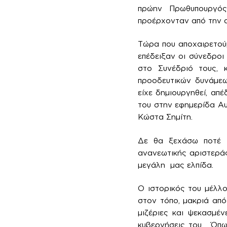
πρώην Πρωθυπουργός
προέρχονταν από την α
Τώρα που αποχαιρετού
επέδειξαν οι σύνεδρο
στο Συνέδριό τους, 
προοδευτικών δυνάμεω
είχε δημιουργηθεί, απ
του στην εφημερίδα Αυ
Κώστα Σημίτη.
Δε θα ξεχάσω ποτέ τ
ανανεωτικής αριστεράς
μεγάλη μας ελπίδα.
Ο ιστορικός του μέλλο
στον τόπο, μακριά από
μιζέριες και ψεκασμέν
κυβερνήσεις του. Όπω