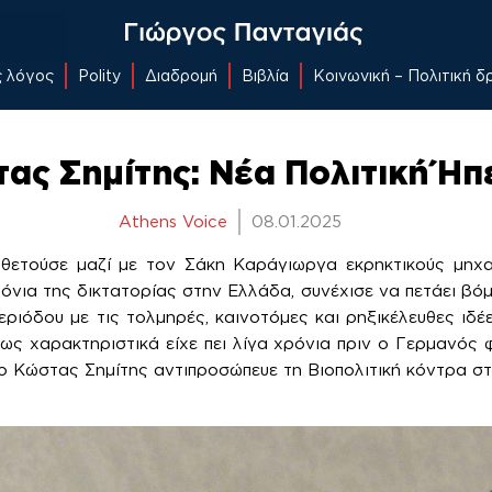
ς λόγος
Polity
Διαδρομή
Βιβλία
Κοινωνική – Πολιτική 
ας Σημίτης: Νέα Πολιτική Ήπ
Athens Voice
08.01.2025
θετούσε μαζί με τον Σάκη Καράγιωργα εκρηκτικούς μηχ
όνια της δικτατορίας στην Ελλάδα, συνέχισε να πετάει βόμ
εριόδου με τις τολμηρές, καινοτόμες και ρηξικέλευθες ιδέε
ως χαρακτηριστικά είχε πει λίγα χρόνια πριν ο Γερμανός 
ο Κώστας Σημίτης αντιπροσώπευε τη Βιοπολιτική κόντρα στ