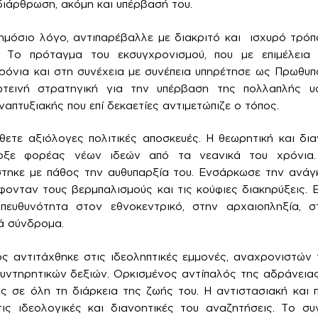
αδιάρθρωση, ακόμη και υπέρβασή του.
μόσιο λόγο, αντιπαρέβαλλε με διακριτό και ισχυρό τρόπ
. Το πρόταγμα του εκσυγχρονισμού, που με επιμέλεια 
χρόνια και στη συνέχεια με συνέπεια υπηρέτησε ως Πρωθυπ
τεινή στρατηγική για την υπέρβαση της πολλαπλής υστ
αναπτυξιακής που επί δεκαετίες αντιμετώπιζε ο τόπος.
ετε αξιόλογες πολιτικές αποσκευές. Η θεωρητική και δια
ήρξε φορέας νέων ιδεών από τα νεανικά του χρόνια.
ίστηκε με πάθος την αυθυπαρξία του. Ενσάρκωσε την ανάγ
έφονταν τους βερμπαλισμούς και τις κούφιες διακηρύξεις.
πευθυνότητα στον εθνοκεντρικό, στην αρχαιοπληξία, σ
κά σύνδρομα.
 αντιτάχθηκε στις ιδεοληπτικές εμμονές, αναχρονιστών τ
υντηρητικών δεξιών. Ορκισμένος αντίπαλός της αδράνειας
ς σε όλη τη διάρκεια της ζωής του. Η αντιστασιακή και 
ις ιδεολογικές και διανοητικές του αναζητήσεις. Το σ