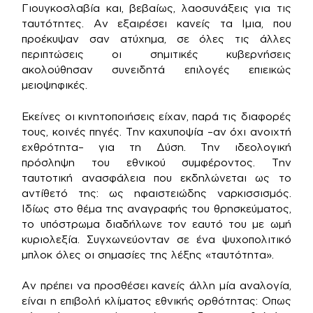
Γιουγκοσλαβία και, βεβαίως, λαοσυνάξεις για τις
ταυτότητες. Αν εξαιρέσει κανείς τα Ιμια, που
προέκυψαν σαν ατύχημα, σε όλες τις άλλες
περιπτώσεις οι σημιτικές κυβερνήσεις
ακολούθησαν συνειδητά επιλογές επιεικώς
μειοψηφικές.
Εκείνες οι κινητοποιήσεις είχαν, παρά τις διαφορές
τους, κοινές πηγές. Την καχυποψία –αν όχι ανοιχτή
εχθρότητα– για τη Δύση. Την ιδεολογική
πρόσληψη του εθνικού συμφέροντος. Την
ταυτοτική ανασφάλεια που εκδηλώνεται ως το
αντίθετό της: ως ηφαιστειώδης ναρκισσισμός.
Ιδίως στο θέμα της αναγραφής του θρησκεύματος,
το υπόστρωμα διαδήλωνε τον εαυτό του με ωμή
κυριολεξία. Συγχωνεύονταν σε ένα ψυχοπολιτικό
μπλοκ όλες οι σημασίες της λέξης «ταυτότητα».
Αν πρέπει να προσθέσει κανείς άλλη μία αναλογία,
είναι η επιβολή κλίματος εθνικής ορθότητας: Οπως