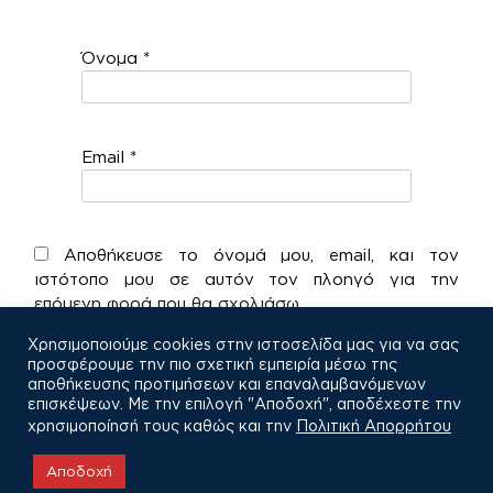
Όνομα
*
Email
*
Αποθήκευσε το όνομά μου, email, και τον
ιστότοπο μου σε αυτόν τον πλοηγό για την
επόμενη φορά που θα σχολιάσω.
Χρησιμοποιούμε cookies στην ιστοσελίδα μας για να σας
προσφέρουμε την πιο σχετική εμπειρία μέσω της
αποθήκευσης προτιμήσεων και επαναλαμβανόμενων
επισκέψεων. Με την επιλογή "Αποδοχή", αποδέχεστε την
χρησιμοποίησή τους καθώς και την
Πολιτική Απορρήτου
COPYRIGHT © 2021
Αποδοχή
Πολιτική Απορρήτου