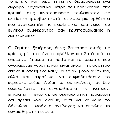
τότε, έτσι και τώρα τείνει να διαμορφωθεί ένα
άγραφο, λογοκριτικό μέτρο που ποινικοποιεί την
κριτική στις κινητοποιήσεις τουλάχιστον ως
ελιτίστικη προσβολή κατά του λαού· μια ορθότητα
που αναθεματίζει τις μειοψηφικές ερμηνείες του
εθνικού συμφέροντος σαν κρυπτοσυριζαϊκές ή
ανθελληνικές.
Ο Σημίτης ξεπέρασε, όπως ξεπέρασε, αυτές τις
κρίσεις μέσα σε ένα περιβάλλον πιο βατό από το
σημερινό. Σήμερα, τα media και τα κόμματα που
ονομάζουμε «συστημικά» είναι ακόμη περισσότερο
απονομιμοποιημένα και γι’ αυτό όχι μόνο ανίσχυρα,
αλλά και απρόθυμα να αμφισβητήσουν το
κυρίαρχο ρεύμα. Ακόμη και σε εκείνους που δεν
συμμερίζονται τα συναισθήματα της πλατείας,
επικρατεί η ενοχική, αυτοευνουχιστική παραδοχή
ότι πρέπει «να ακούμε, αντί να κουνάμε το
δάχτυλο» – ωσάν ο αντίλογος να απέκλειε τη
συναισθηματική ευφυΐα.