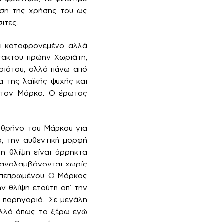
ωση της χρήσης του ως
ιτες.
αι καταφρονεμένο, αλλά
τακτου πρώην Χωριάτη,
ριάτου, αλλά πάνω από
α της λαϊκής ψυχής και
ς τον Μάρκο. Ο έρωτας
ν θρήνο του Μάρκου για
α, την αυθεντική μορφή
 η θλίψη είναι άρρηκτα
επαναλαμβάνονται χωρίς
υ πεπρωμένου. Ο Μάρκος
ν θλίψη ετούτη απ’ την
ν παρηγοριά.. Σε μεγάλη
«Αλλά όπως το ξέρω εγώ