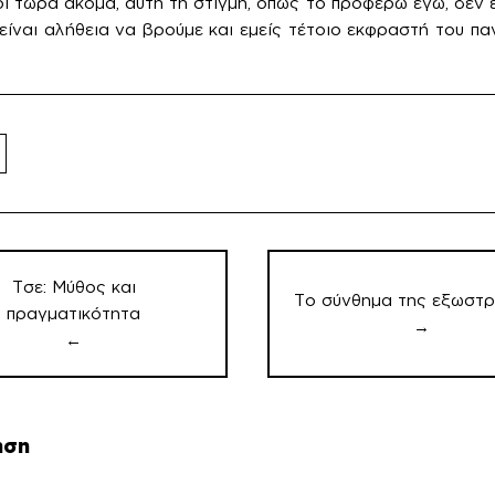
ρι τώρα ακόμα, αυτή τη στιγμή, όπως το προφέρω εγώ, δεν 
 είναι αλήθεια να βρούμε και εμείς τέτοιο εκφραστή του π
ση
ν
Τσε: Μύθος και
Το σύνθημα της εξωστρ
πραγματικότητα
→
←
ηση