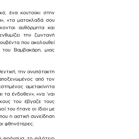
κό, ένα κουτούκι στην
α», «τα ματοκλαδά σου
χονται αυθόρμητα και
νθυμίζει την ζωντανή
κουβέντα που ακολουθεί
ς του Βαμβακάρη, μιας
εντική, την ανυπότακτη
 αποξενωμένος από τον
τεστημένος αμετακίνητα
 τα ένδοθεν», «να ‘ναι
ίχους του έβγαζε τους
ί του ήτανε οι ίδιοι με
που η αστική συνείδηση
αι φθηνότερες.
ό φρόνημα, το φιλότιμο