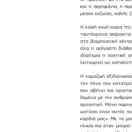
και η περηφάνια, η π
μέσου ευζωίας, καλής 
Η λαϊκή κουλτούρα της
ταυτόχρονα απέραντα 
στο βιομηχανικό κέντ
όλα, η ασίγαστη διάθε
ιδιαίτερα η ποιητική
λειτουργεί ως καταλύτ
Η χαμοζωή εξιδανικεύε
τον πόνο που κατατρύχ
που σβήνει πια οριστι
δεμένα με την ανθρώπι
προοπτική. Μόνη παρηγ
ωστόσο είναι αυτός πο
καρδιά μας». Με το μπο
ηλικία πια όταν μπορε