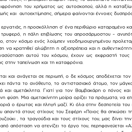
εριφρόνηση του χρήματος ως αυτοσκοπού, αλλά η καταξί
ζωής και αυτοεκτίμησης, σήμερα φαίνονται έννοιες δυσπρόσ
 εργατιάς, η προσκόλληση σ’ ένα περιθώριο καταραμένο κ
τρυφερό, η πάλη επιβίωσης του απροσάρμοστου – ανυπό
ρο, στον κόσμο ενός λούμπεν νεοδημιουργημένου προλετα
ση να κρατηθεί αλώβητη η αξιοπρέπεια και η αυθεντικότητ
 ανασύσταση αυτού του κόσμου, έχουν ως εκφραστή του
ης στην ταπείνωση και τη καταφρόνια.
ται και ανάγεται σε περιωπή, ο δε κόσμος αποδέχεται το
ει πάντα το ανόθευτο, το αντιστασιακό άτομο, τον μάγκ
κά και αμετάκλητα. Γιατί για τον Βαμβακάρη ο πόνος και
νη φύση. Μια αμετακίνητη μοίρα ορίζει τα πράγματα, να 
οριά ο έρωτας και πληγή μαζί. Κι όλα στην δεσποτεία το
υ απαντά στους στίχους του Σεφέρη «Ποιος θα σηκώσει τη
υζούκι , τα τραγούδια και τους στίχους του, μας δίνει τη
ί από απόσταση να ατενίζει το έργο του, περηφανεύεται 