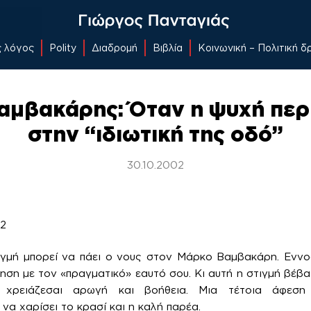
ς λόγος
Polity
Διαδρομή
Βιβλία
Κοινωνική – Πολιτική 
αμβακάρης: Όταν η ψυχή περι
στην “ιδιωτική της οδό”
30.10.2002
02
ιγμή μπορεί να πάει ο νους στον Μάρκο Βαμβακάρη. Εννοώ
ηση με τον «πραγματικό» εαυτό σου. Κι αυτή η στιγμή βέβα
α χρειάζεσαι αρωγή και βοήθεια. Μια τέτοια άφεσ
να χαρίσει το κρασί και η καλή παρέα.