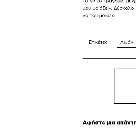
το λαϊκό τραγούδι μέχ
μου μοιάζει». Δύσκολο
να του μοιάζει.
Ετικέτες
Λιμάνι
Πλοήγη
άρθρω
Αφήστε μια απάντ