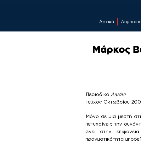
Αρχική
Δημόσιο
Skip
to
Μάρκος Β
content
Περιοδικό
Λιμάνι
τεύχος Οκτωβρίου 20
Μόνο σε μια μεστή στ
πετυχαίνεις την συνάντ
βγει στην επιφάνει
πραγματικότητα μπορεί 