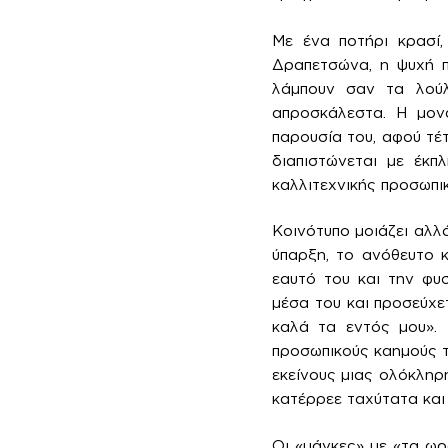
Με ένα ποτήρι κρασί,
Δραπετσώνα, η ψυχή π
λάμπουν σαν τα λούλ
απροσκάλεστα. Η μον
παρουσία του, αφού τέ
διαπιστώνεται με έκπ
καλλιτεχνικής προσωπι
Κοινότυπο μοιάζει αλλ
ύπαρξη, το ανόθευτο 
εαυτό του και την φυσ
μέσα του και προσεύχε
καλά τα εντός μου». 
προσωπικούς καημούς το
εκείνους μιας ολόκληρ
κατέρρεε ταχύτατα και
Οι «μάγκες» με «τα ωρ