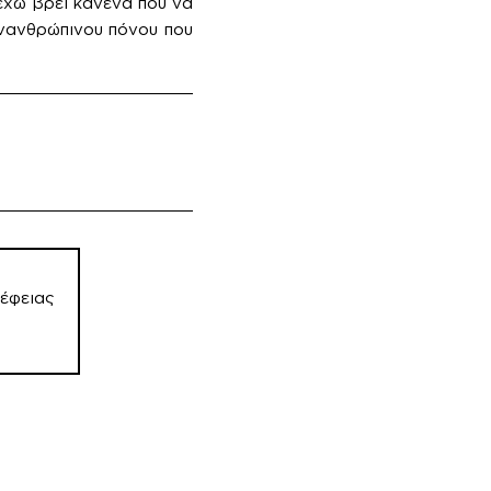
έχω βρει κανένα που να
ανανθρώπινου πόνου που
έφειας