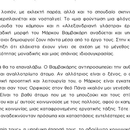
 λοιπόν, με εκλεκτή παρέα, αλλά και το σπουδαίο σκηνι
εριπλανιέται και νοσταλγεί. Το «μια φούντωση μια φλόγ
ουδα του κάμπου» και η «Αλεξανδριανή γλάστρα» έρ
αδική μορφή του Μάρκου Βαμβακάρη αναδύεται και υπε
τοιοι δημιουργοί ζουν πάντα μέσα από το έργο τους. Στην 
ληξη ότι ελάχιστα έχουν γίνει σε σχέση με το μέγεθο
κότητας μοναδικής και μιας σπάνιας ιδιοσυγκρασίας.
ά θα το επαναλάβω. Ο Βαμβακάρης αντιπροσωπεύει την αυθ
και αναλλοτρίωτο άτομο. Αν αλλότριος είναι ο ξένος, ο
ική προοπτική και λειτουργία του, ο Μάρκος είναι εγκα
ται σαν τους Ορφικούς στον θεό Πάνα «καλόν μοι γενέσθαι
Είναι το βαθύ άτομο που με το μπουζούκι και τους στ
υ και μ’ αυτούς κοινωνούσε με τους πολλούς, αφού οι καημο
ης κοινωνίας, μιας καταφρονεμένης εργατικής τάξης. Τότε 
 αναδεικνύονταν πρόσωπα και καταστάσεις ευτελέστερες κ
αία τους», η μποέμικη έπαρσή τους, το αδούλωτο κοινωνικ