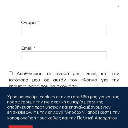
Όνομα
*
Email
*
Αποθήκευσε το όνομά μου, email, και τον
ιστότοπο μου σε αυτόν τον πλοηγό για την
επόμενη φορά που θα σχολιάσω.
Χρησιμοποιούμε cookies στην ιστοσελίδα μας για να σας
προσφέρουμε την πιο σχετική εμπειρία μέσω της
αποθήκευσης προτιμήσεων και επαναλαμβανόμενων
επισκέψεων. Με την επιλογή "Αποδοχή", αποδέχεστε την
χρησιμοποίησή τους καθώς και την
Πολιτική Απορρήτου