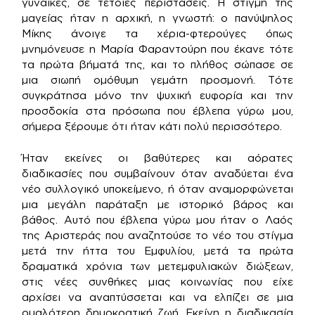
γυναίκες, σε τέτοιες περιστάσεις. Η στιγμή της
μαγείας ήταν η αρχική, η γνωστή: ο πανύψηλος
Μίκης άνοιγε τα χέρια-φτερούγες όπως
μνημόνευσε η Μαρία Φαραντούρη που έκανε τότε
τα πρώτα βήματά της, και το πλήθος σώπασε σε
μια σιωπή ομόθυμη γεμάτη προσμονή. Τότε
συγκράτησα μόνο την ψυχική ευφορία και την
προσδοκία στα πρόσωπα που έβλεπα γύρω μου,
σήμερα ξέρουμε ότι ήταν κάτι πολύ περισσότερο.
Ήταν εκείνες οι βαθύτερες και αόρατες
διαδικασίες που συμβαίνουν όταν αναδύεται ένα
νέο συλλογικό υποκείμενο, ή όταν αναμορφώνεται
μια μεγάλη παράταξη με ιστορικό βάρος και
βάθος. Αυτό που έβλεπα γύρω μου ήταν ο Λαός
της Αριστεράς που αναζητούσε το νέο του στίγμα
μετά την ήττα του Εμφυλίου, μετά τα πρώτα
δραματικά χρόνια των μετεμφυλιακών διώξεων,
στις νέες συνθήκες μιας κοινωνίας που είχε
αρχίσει να αναπτύσσεται και να ελπίζει σε μια
ομαλότερη δημοκρατική ζωή. Εκείνη η διαδικασία