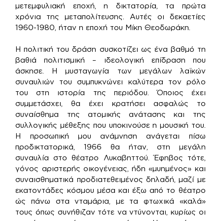
μετεμφυλιακή εποχή, η δικτατορία, τα πρώτα
χρόνια της μεταπολίτευσης. Αυτές οι δεκαετίες
1960-1980, ήταν η εποχή του Μίκη Θεοδωράκη.
Η πολιτική του δράση συσκοτίζει ως ένα βαθμό τη
βαθιά πολιτισμική – ιδεολογική επίδραση που
άσκησε. Η μυσταγωγία των μεγάλων λαϊκών
συναυλιών του συμπυκνώνει καλύτερα τον ρόλο
του στη ιστορία της περιόδου. Όποιος έχει
συμμετάσχει, θα έχει κρατήσει ασφαλώς το
συναίσθημα της ατομικής ανάτασης και της
συλλογικής μέθεξης που υποκινούσε η μουσική του.
Η προσωπική μου ανάμνηση ανάγεται πίσω
προδικτατορικά, 1966 θα ήταν, στη μεγάλη
συναυλία στο θέατρο Λυκαβηττού. Έφηβος τότε,
γόνος αριστερής οικογένειας, ήδη «μυημένος» και
συναισθηματικά προδιατεθειμένος δηλαδή, μαζί με
εκατοντάδες κόσμου μέσα και έξω από το θέατρο
ώς πάνω στα νταμάρια, με τα φτωχικά «καλά»
τους όπως συνήθιζαν τότε να ντύνονται, κυρίως οι