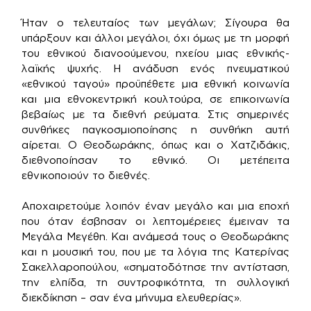
Ήταν ο τελευταίος των μεγάλων; Σίγουρα θα
υπάρξουν και άλλοι μεγάλοι, όχι όμως με τη μορφή
του εθνικού διανοούμενου, ηχείου μιας εθνικής-
λαϊκής ψυχής. Η ανάδυση ενός πνευματικού
«εθνικού ταγού» προϋπέθετε μια εθνική κοινωνία
και μια εθνοκεντρική κουλτούρα, σε επικοινωνία
βεβαίως με τα διεθνή ρεύματα. Στις σημερινές
συνθήκες παγκοσμιοποίησης η συνθήκη αυτή
αίρεται. Ο Θεοδωράκης, όπως και ο Χατζιδάκις,
διεθνοποίησαν το εθνικό. Οι μετέπειτα
εθνικοποιούν το διεθνές.
Αποχαιρετούμε λοιπόν έναν μεγάλο και μια εποχή
που όταν έσβησαν οι λεπτομέρειες έμειναν τα
Μεγάλα Μεγέθη. Και ανάμεσά τους ο Θεοδωράκης
και η μουσική του, που με τα λόγια της Κατερίνας
Σακελλαροπούλου, «σηματοδότησε την αντίσταση,
την ελπίδα, τη συντροφικότητα, τη συλλογική
διεκδίκηση – σαν ένα μήνυμα ελευθερίας».