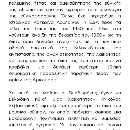
πολεμικής ήττας και αμφισβήτησης της εθνικής
της αξιοπιστίας από την κυρίαρχη τότε ιδεολογία
της εθνικοφροσύνης. Όπως έχει περιγράψει η
ιστορικός Κατερίνα Λαμπρινού, η ΕΔΑ προς τα
τέλη της δεκαετίας του 1950 και ιδίως στη
«σύντομη άνοιξη της δεκαετίας του 1960», ώς τη
δικτατορία δηλαδή, αναζήτησε με τα πολιτικά-
αξιακά συστατικά της ελληνικότητας, της
αντίστασης, της αγωνιστικότητας, της λαϊκότητας
να αναμορφώσει τη δική της ταυτότητα και να
προβάλει μια δυνάμει ευρύτερη εθνική
δημοκρατική προοδευτική παράταξη πέραν των
ορίων της Αριστεράς.
Σε αυτό το πλαίσιο ο Θεοδωράκης έγινε «η
μελωδική ηθική μιας λαϊκότητας» (Νικόλας
Σεβαστάκης), έφτιαξε και προσέφερε το δικό του
μουσικό σύμπαν, το οποίο πράγματι άσκησε μια
μακρόχρονη πολιτισμική, αισθητική και εμμέσως
ιδεολογική ηγεμονία. Με την ουσιαστική έννοια