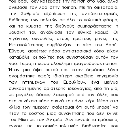
του όρου: δεν κατέβασε την ποίηση στο λαό, αλλά
ανέβασε τον λαό στην ποίηση. Με τη δικτατορία,
την βαθμιαία εξάπλωση της αντιδικτατορικής
διάθεσης των πολιτών σε όλο το πολιτικό φάσμα,
και τα κύματα της διεθνούς συμπαράστασης, η
μουσική του αγκάλιασε τον εθνικό κορμό. Οι
γιγάντιες συναυλίες στους πρώτους μήνες της
Μεταπολίτευσης συμβόλιζαν τη νίκη του Λαού-
Έθνους, ασχέτως πόσο αντιστασιακό κόπο είχαν
καταβάλει οι πολίτες που συνιστούσαν αυτόν τον
λαό. Τώρα, η χώρα ολόκληρη τραγουδούσε ποίηση.
Ήταν μια όψη αυτού που στον δημόσιο λόγο
ονομάστηκε χωρίς ιδιαίτερη ακρίβεια «ηγεμονία
των ηττημένων του Εμφυλίου», ένα μείγμα
συγκροτημένης αριστερής ιδεολογίας, από τη μια,
με μεγάλες δόσεις λαϊκισμού από την άλλη, που
στη συνέχεια πήρε συχνά το πάνω χέρι. Μέσα στο
κλίμα των ημερών, σκέφτομαι ότι αυτό μπορεί να
ήταν το κόστος μιας συνάντησης που δεν έγινε:
του Μίκη με τον Αντρέα. Δεν εννοώ τα πρόσωπα,
εννοώ τις ιστορικές-πολιτικές διαδικασίες που