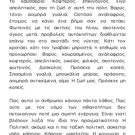
το καυσαέριο. Κοφτερός, επικίνδυνος, λίγο
απειλητικός, σαν τη ζωή σ’ αυτή την πόλη. Βαρύς,
τόνοι αιχμηρά γυαλιά. Ωστόσο ανάλαφρος,
έτοιμος να κάνει ένα βήμα σαν να πετάει.
Φωτεινός με τις ακτίνες του ήλιου, σκοτεινός
όγκος μετά, προβολείς αυτοκινήτων διαθλώνται
επάνω του στο σκοτάδι της νύχτας. Κάτι τον
κρατάει, κάτι τον τραβάει μπροστά, η επιθυμία να
προχωρήσει. Βαρύς, κουρασμένος, ανάλαφρος,
κοφτερός, απειλητικός, οικείος, φιλικός, σκοτεινός,
φωτεινός. Δύσκολος. Πρόσεχε μη κοπείς.
Σπασμένα γυαλιά, μπουκάλια μπίρας, πράσινης,
αιχμηρά αντικείμενα, αίμα. Η ζωή μας. Πρόσεχε μη
κοπείς.
Πώς αυτοί οι άνθρωποι κάνουν πάντα λάθος; Πώς
ούτε με τον νόμο των πιθανοτήτων δεν
πετυχαίνουν ποτέ μια σωστή ενέργεια; Είναι γιατί
βλέπουν λοξά την ίδια την πραγματικότητα. Η
Πολιτική, ακόμα και η πιο ταξική πολιτική, ασκείται
υπέρ κάποιου. Κάποιος ωφελείται. Η κοινωνία, η