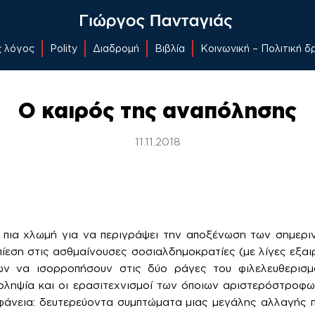
ς λόγος
Polity
Διαδρομή
Βιβλία
Κοινωνική – Πολιτική 
Ο καιρός της αναπόλησης
11.11.2018
ι πια χλωμή για να περιγράψει την αποξένωση των σημερι
πίεση στις ασθμαίνουσες σοσιαλδημοκρατίες (με λίγες εξαι
ν να ισορροπήσουν στις δύο ράγες του φιλελευθερισμο
οληψία και οι ερασιτεχνισμοί των όποιων αριστερόστροφ
ιφάνεια: δευτερεύοντα συμπτώματα μιας μεγάλης αλλαγής