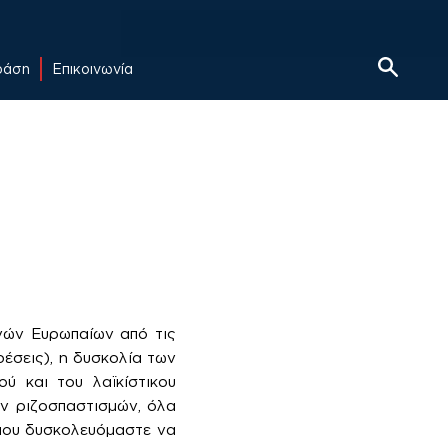
δράση
Επικοινωνία
νών Ευρωπαίων από τις
ρέσεις), η δυσκολία των
ύ και του λαϊκίστικου
ων ριζοσπαστισμών, όλα
 που δυσκολευόμαστε να