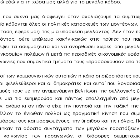
λώ εδώ για τη χώρα μας αλλά για το μεγάλο κάδρο.
ι που συχνά μας διαφεύγει όταν σχολιάζουμε τα συμπτώ
α κάθονται όλες οι πολιτικές κατασκευές των μοντέρνων. 
σταση, έφερε μαζί της μια υπόσχεση μέλλοντος. Δεν ήταν π
θόντος, ούτε μπάλωμα κακήν-κακώς στις τρύπες του πα
έψει τα ασυμμάζευτα και να ανορθώσει χώρες από μεγά
γκοσμίων πολέμων ή μετά τις περιοδικές οικονομικές υφέσει
οινωνίες που σημαντικά τμήματά τους «προσδοκούσαν από τ
οί των κομμουνιστικών ουτοπιών ή κάποιοι ριζοσπάστες π
 οι φιλελεύθεροι και οι δημοκράτες και αυτοί που λογαριά
μούς τους με την αναμενόμενη βελτίωση της συλλογικής 
σε μια πιο ευημερούσα και πάντως απαλλαγμένη από μεγ
ν, ακόμα κι αν πάντα είχε την πονηριά και την ταξική της
έλλον το ένιωθαν πολλοί ως πραγματική κίνηση που συ
όρφωτους και μορφωμένους, την ύπαιθρο και τις πόλεις. Π
τηκαν τα αόρατα συντάγματα των μεγάλων παρατάξεων
 κοινωνίας των παραγωγών, οι διάφορες συμμετοχικέ