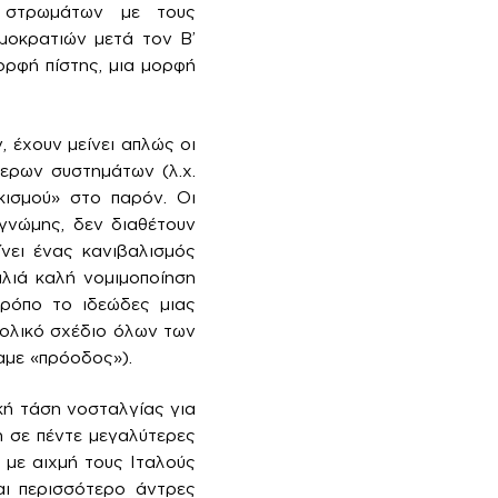
ν στρωμάτων με τους
μοκρατιών μετά τον Β’
ορφή πίστης, μια μορφή
 έχουν μείνει απλώς οι
τερων συστημάτων (λ.χ.
κισμού» στο παρόν. Οι
γνώμης, δεν διαθέτουν
ίνει ένας κανιβαλισμός
αλιά καλή νομιμοποίηση
τρόπο το ιδεώδες μιας
θολικό σχέδιο όλων των
αμε «πρόοδος»).
κή τάση νοσταλγίας για
n σε πέντε μεγαλύτερες
 με αιχμή τους Ιταλούς
αι περισσότερο άντρες