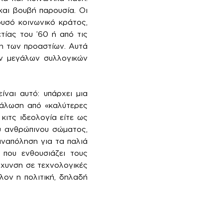
και βουβή παρουσία. Οι
ρυσό κοινωνικό κράτος,
τίας του ’60 ή από τις
η των προαστίων. Αυτά
ων μεγάλων συλλογικών
ίναι αυτό: υπάρχει μια
νάλωση από «καλύτερες
κιτς ιδεολογία είτε ως
ου ανθρώπινου σώματος,
αναπόληση για τα παλιά
 που ενθουσιάζει τους
τάχυνση σε τεχνολογικές
λον η πολιτική, δηλαδή