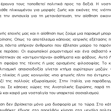
 έρευνα τους τοποθετεί πολιτικά προς τα δεξιά. Η νοστ
άθε ηλικιωμένου για μορφές ζωής και εικόνες της νιότη
ε την ανησυχία για τη μετανάστευση, την αίσθηση οικονο
νής εποχής μας και η αίσθηση πως ζούμε μια παρακμή μπορε
οίησης. Οπως το αποτέλεσμα κάποιας ιατρικής εξέτασης π
Ναι, πάντα υπήρχαν άνθρωποι που έβλεπαν μαύρο το παρόν
ε περάσει. Οι ευρωπαϊκοί ρομαντισμοί και ένα σεβαστό 
σίστηκαν σε «αντιμοντέρνα» αισθήματα και φόβους. Αυτό
η σφαίρα της τέχνης ή μιας ορισμένης φιλοσοφίας. Το κ
λιτισμική απαισιοδοξία γίνεται κτήμα ευρύτερων μαζών.
ς ηλικίας ή μιας κοινωνίας «πιο φτωχής πλην πιο έντιμης
ζί της πολλούς εξωραϊσμούς. Στην Ιταλία, για παράδειγ
ου. Σε κάποιες χώρες της Ανατολικής Ευρώπης, παρά τη 
ώ και καιρό μια νοσταλγία του υπαρκτού σοσιαλισμού.
ση δεν βρίσκεται μόνο μια δυσφορία με το τώρα. Στο κά
 συνθήκες έδωσε στο παρελθόν κίνηση στα μεγάλα πολιτικ