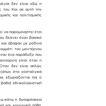
αλγία δεν είναι εδώ η
ς του. Και σε αυτή την
μικής και πολιτισμικής
ί να παρομοιαστεί έτσι
ου δείχνει έναν βασικό
 και έβαφαν με ρόδινα
κομμάτι του μοντέρνου
 ήταν ένα παράδοξο που
αινούργιο είναι όταν η
 Οταν δεν είναι απλώς
» (όπως στα νοσταλγικά
μα, εξωραΐζονται πια ο
βαθιά εθνικολαϊκιστική
τω-κάτω η δυσαρέσκεια
ά και κοινωνικά πάθη.