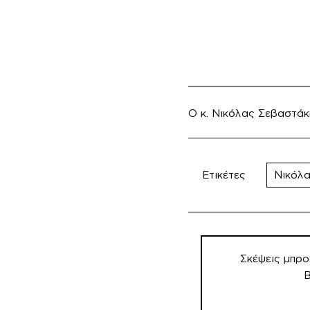
___________________
Ο κ. Νικόλας Σεβαστάκ
Ετικέτες
Νικόλ
Πλοήγηση
άρθρων
Σκέψεις μπρο
Β