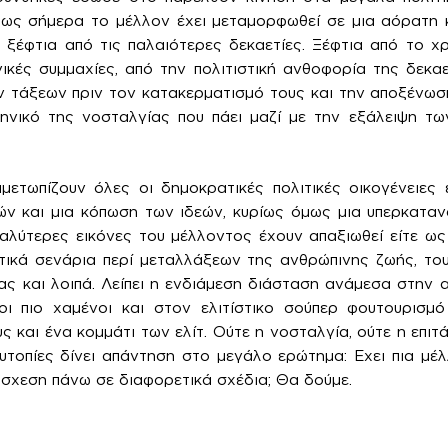
πως σήμερα το μέλλον έχει μεταμορφωθεί σε μια αόρατη 
 ξέφτια από τις παλαιότερες δεκαετίες. Ξέφτια από το χ
νικές συμμαχίες, από την πολιτιστική ανθοφορία της δεκαε
ν τάξεων πριν τον κατακερματισμό τους και την αποξένωσ
κηνικό της νοσταλγίας που πάει μαζί με την εξάλειψη τ
ετωπίζουν όλες οι δημοκρατικές πολιτικές οικογένειες ε
ν και μια κόπωση των ιδεών, κυρίως όμως μια υπερκατα
καλύτερες εικόνες του μέλλοντος έχουν απαξιωθεί είτε ως 
στικά σενάρια περί μεταλλάξεων της ανθρώπινης ζωής, τ
ας και λοιπά. Λείπει η ενδιάμεση διάσταση ανάμεσα στην 
οι πιο χαμένοι και στον ελιτίστικο σούπερ φουτουρισμό
ς και ένα κομμάτι των ελίτ. Ούτε η νοσταλγία, ούτε η επι
υτοπίες δίνει απάντηση στο μεγάλο ερώτημα: Εχει πια μέλ
όσχεση πάνω σε διαφορετικά σχέδια; Θα δούμε.