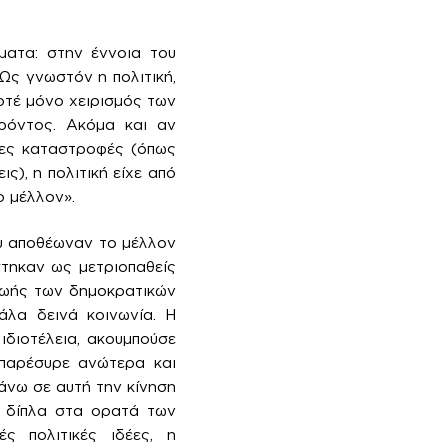
ματα: στην έννοια του
Ως γνωστόν η πολιτική,
οτέ μόνο χειρισμός των
ρόντος. Ακόμα και αν
λες καταστροφές (όπως
ς), η πολιτική είχε από
ο μέλλον».
ου αποθέωναν το μέλλον
στηκαν ως μετριοπαθείς
ζωής των δημοκρατικών
άλα δεινά κοινωνία. Η
 ιδιοτέλεια, ακουμπούσε
μπαρέσυρε ανώτερα και
άνω σε αυτή την κίνηση
 δίπλα στα ορατά των
ς πολιτικές ιδέες, η