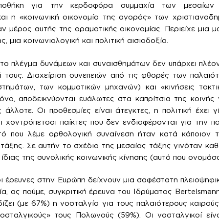
υποθήκη για την κερδοφόρα συμμαχία των μεσαίω
αι η «κοινωνική οικονομία της αγοράς» των χριστιανοδη
ν μέρος αυτής της οραματικής οικονομίας. Περιείχε μια μ
, μια κοινωνιολογική και πολιτική αισιοδοξία.
το πλέγμα δυνάμεων και συναισθημάτων δεν υπάρχει πλέον,
 τους. Διαχείριση συνεπειών από τις φθορές των παλαιό
τημάτων, των κομματικών μηχανών) και «κινήσεις τακτι
όνο, αποδεικνύονται ευάλωτες στα καπρίτσια της κοινής 
άλλοτε. Οι προθεσμίες είναι άτεγκτες, η πολιτική έχει γ
ι χοντρόπετσοι παίκτες που δεν ενδιαφέρονται για την π
τό που λέμε ορθολογική συναίνεση ήταν κατά κάποιον 
 τάξης. Σε αυτήν το σχέδιο της μεσαίας τάξης γινόταν κα
 ίδιας της συνολικής κοινωνικής κίνησης (αυτό που ονομάσ
οι έρευνες στην Ευρώπη δείχνουν μια σαφέστατη πλειοψηφι
ία, ας πούμε, συγκριτική έρευνα του Ιδρύματος Bertelsman
ίζει (με 67%) η νοσταλγία για τους παλαιότερους καιρούς
νοσταλγικούς» τους Πολωνούς (59%). Οι νοσταλγικοί είν