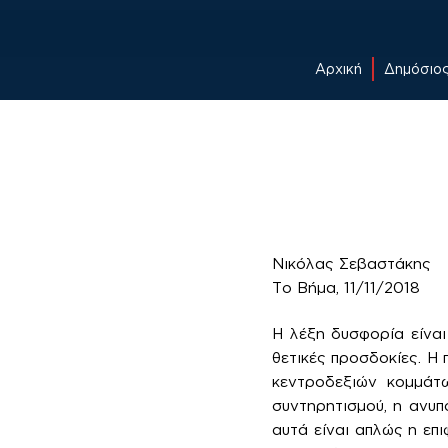
Αρχική
Δημόσιο
Skip
to
content
Νικόλας Σεβαστάκης
Το Βήμα, 11/11/2018
Η λέξη δυσφορία είνα
θετικές προσδοκίες. Η 
κεντροδεξιών κομμάτω
συντηρητισμού, η ανυπ
αυτά είναι απλώς η επ