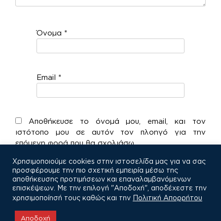
Όνομα
*
Email
*
Αποθήκευσε το όνομά μου, email, και τον
ιστότοπο μου σε αυτόν τον πλοηγό για την
επόμενη φορά που θα σχολιάσω.
Χρησιμοποιούμε cookies στην ιστοσελίδα μας για να σας
προσφέρουμε την πιο σχετική εμπειρία μέσω της
αποθήκευσης προτιμήσεων και επαναλαμβανόμενων
επισκέψεων. Με την επιλογή "Αποδοχή", αποδέχεστε την
χρησιμοποίησή τους καθώς και την
Πολιτική Απορρήτου
COPYRIGHT © 2021
Αποδοχή