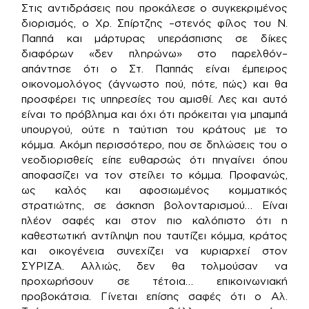
Στις αντιδράσεις που προκάλεσε ο συγκεκριμένος
διορισμός, ο Χρ. Σπίρτζης –στενός φίλος του Ν.
Παππά και μάρτυρας υπεράσπισης σε δίκες
διαφόρων «δεν πληρώνω» στο παρελθόν–
απάντησε ότι ο Στ. Παππάς είναι έμπειρος
οικονομολόγος (άγνωστο πού, πότε, πώς) και θα
προσφέρει τις υπηρεσίες του αμισθί. Λες και αυτό
είναι το πρόβλημα και όχι ότι πρόκειται για μπαμπά
υπουργού, ούτε η ταύτιση του κράτους με το
κόμμα. Ακόμη περισσότερο, που σε δηλώσεις του ο
νεοδιορισθείς είπε ευθαρσώς ότι πηγαίνει όπου
αποφασίζει να τον στείλει το κόμμα. Προφανώς,
ως καλός και αφοσιωμένος κομματικός
στρατιώτης, σε άσκηση βολονταρισμού… Είναι
πλέον σαφές και στον πιο καλόπιστο ότι η
καθεστωτική αντίληψη που ταυτίζει κόμμα, κράτος
και οικογένεια συνεχίζει να κυριαρχεί στον
ΣΥΡΙΖΑ. Αλλιώς, δεν θα τολμούσαν να
προχωρήσουν σε τέτοια… επικοινωνιακή
προβοκάτσια. Γίνεται επίσης σαφές ότι ο Αλ.