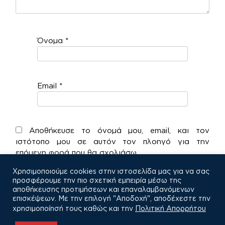
Όνομα
*
Email
*
Αποθήκευσε το όνομά μου, email, και τον
ιστότοπο μου σε αυτόν τον πλοηγό για την
επόμενη φορά που θα σχολιάσω.
Χρησιμοποιούμε cookies στην ιστοσελίδα μας για να σας
προσφέρουμε την πιο σχετική εμπειρία μέσω της
αποθήκευσης προτιμήσεων και επαναλαμβανόμενων
επισκέψεων. Με την επιλογή "Αποδοχή", αποδέχεστε την
χρησιμοποίησή τους καθώς και την
Πολιτική Απορρήτου