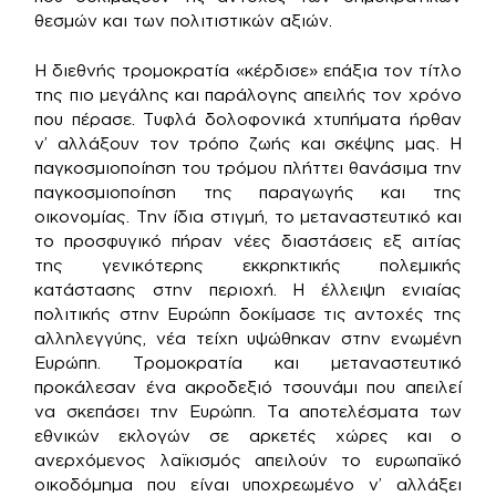
θεσμών και των πολιτιστικών αξιών.
Η διεθνής τρομοκρατία «κέρδισε» επάξια τον τίτλο
της πιο μεγάλης και παράλογης απειλής τον χρόνο
που πέρασε. Τυφλά δολοφονικά χτυπήματα ήρθαν
ν’ αλλάξουν τον τρόπο ζωής και σκέψης μας. Η
παγκοσμιοποίηση του τρόμου πλήττει θανάσιμα την
παγκοσμιοποίηση της παραγωγής και της
οικονομίας. Την ίδια στιγμή, το μεταναστευτικό και
το προσφυγικό πήραν νέες διαστάσεις εξ αιτίας
της γενικότερης εκκρηκτικής πολεμικής
κατάστασης στην περιοχή. Η έλλειψη ενιαίας
πολιτικής στην Ευρώπη δοκίμασε τις αντοχές της
αλληλεγγύης, νέα τείχη υψώθηκαν στην ενωμένη
Ευρώπη. Τρομοκρατία και μεταναστευτικό
προκάλεσαν ένα ακροδεξιό τσουνάμι που απειλεί
να σκεπάσει την Ευρώπη. Τα αποτελέσματα των
εθνικών εκλογών σε αρκετές χώρες και ο
ανερχόμενος λαϊκισμός απειλούν το ευρωπαϊκό
οικοδόμημα που είναι υποχρεωμένο ν’ αλλάξει