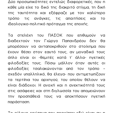
Δύο προσωπικότητες εντελώς διαφορετικές, που η
κάθε μία είχε το δικό της διακριτό στίγμα, τη δική
της ταυτότητα και εξέφραζε με τον καλύτερο
τρόπο τις ανάγκες, τις απαιτήσεις και το
ιδεολογικο-πολιτικό πρόταγμα της εποχής.
Τα στελέχη του ΠΑΣΟΚ που επιθυμούν να
διαδεχτούν τον Γιώργο Παπανδρέου δεν θα
μπορέσουν να ανταποκριθούν στο στοίχημα που
έχουν θέσει στον εαυτό τους, αν μοναδικό τους
όπλο είναι οι -θεμιτές κατά τ’ άλλα- ηγετικές
φιλοδοξίες τους. Πόσω μάλλον όταν αυτές οι
φιλοδοξίες τσαλακώνονται από τον τρόπο –
σχεδόν υπαλληλικό, θα έλεγα- που αντιμετωπίζουν
τα τερτίπια του αρχηγού, του οποίου θέλουν να
είναι διάδοχοι. Η ανοχή και η ανεκτικότητά τους
στις ασάφειες και στη διγλωσσία του απομειώνουν
την προσπάθειά τους να αποκτήσουν ηγετική
παράσταση.
Το εύλογο ερώτημα που προκύπτει εδώ είναι αν η