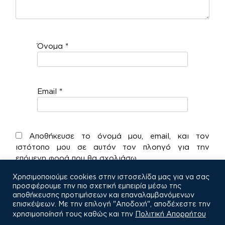
Όνομα
*
Email
*
Αποθήκευσε το όνομά μου, email, και τον
ιστότοπο μου σε αυτόν τον πλοηγό για την
επόμενη φορά που θα σχολιάσω.
Χρησιμοποιούμε cookies στην ιστοσελίδα μας για να σας
προσφέρουμε την πιο σχετική εμπειρία μέσω της
αποθήκευσης προτιμήσεων και επαναλαμβανόμενων
επισκέψεων. Με την επιλογή "Αποδοχή", αποδέχεστε την
χρησιμοποίησή τους καθώς και την
Πολιτική Απορρήτου