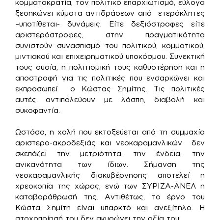
κομματοκρατία, τον πολιτικό επαρχιωτισμό, εύλογα
ξεσηκώνει κύματα αντιδράσεων από ετερόκλητες
–υποτίθεται- δυνάμεις. Είτε δεξιόστροφες είτε
αριστερόστροφες, στην πραγματικότητα
συνιστούν συνασπισμό του πολιτικού, κομματικού,
μιντιακού και επιχειρηματικού υποκόσμου. Συνεκτική
τους ουσία, η πολιτισμική τους καθυστέρηση και η
αποστροφή για τις πολιτικές που ενσαρκώνει και
εκπροσωπεί ο Κώστας Σημίτης. Τις πολιτικές
αυτές αντιπαλεύουν με λάσπη, διαβολή και
συκοφαντία.
Ωστόσο, η χολή που εκτοξεύεται από τη συμμαχία
αριστερο-ακροδεξιάς και νεοκαραμανλικών δεν
σκεπάζει την μετριότητα, την ένδεια, την
ανικανότητα των ίδιων. Σήμανση της
νεοκαραμανλικής διακυβέρνησης αποτελεί η
χρεοκοπία της χώρας, ενώ των ΣΥΡΙΖΑ-ΑΝΕΛ η
καταβαράθρωσή της. Αντιθέτως, το έργο του
Κώστα Σημίτη είναι υπαρκτό και ανεξίτηλο. Η
στοχοποίησή του δεν ακυρώνει την αξία του.