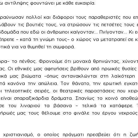
 αντίληψης φουντώνει με κάθε ευκαιρία.
εραύνωσαν πολλοί και διάφοροι τους παραθεριστές που ε
λάβουν τις βουτιές τους, να στρώσουν τις πετσέτες τους
εβδομάδα που εδώ οι άνθρωποι καίγονταν… Πνίγονταν… Κι εσ
α έπρεπε – κατά τη γνώμη τους– ο χώρος να μετατραπεί σε 
στικά για να θυμηθεί τη συμφορά.
ώρα– το πένθος. Φρονούμε ότι μοναχά θρηνώντας, χύνον
ας. Οι εθνικές μας αφηγήσεις βρίθουν από ηρωικές θυσίες
ικά μας βιώματα –όπως αντανακλώνται στη λαϊκότερη
τά κανόνα την απώλεια. Τον θάνατο, την ερωτική εγκατ
 οι τηλεοπτικές σειρές, οι θεατρικές παραστάσεις που χει
 είναι σπαραξικάρδια δράματα. Σπανίως το κοινό αποθε
σε του λιναριού τα βάσανα – τελικά τα κατάφερε. 
 ήρωές μας τους θέλουμε στο φινάλε του έργου νεκρούς
ν χριστιανισμό, ο οποίος πράγματι πρεσβεύει ότι η ζω