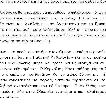
και να ξεπλύνουν έπειτα τον ουρανίσκο τους με άφθονο δρ
Ιλιάδας»», θα μπορούσε να προσθέσει ο φιλόλογος, «όπως ο
 είναι μήπως η υπεράσπιση της πατρίδας; Η θυσία για τα
άς είναι του Αχιλλέα με τον Αγαμέμνονα για τη Βριση
ι στη μετάφρασή του ο Αλέξανδρος Πάλλης – «που με το 
αρχιπαλικαρά! Για μια γυναίκα, την Ελένη, ξεκίνησε ο πόλε
λληλοσφαχτούν οι Αχαιοί…».
εύμα – το οποίο συναντάμε στον Όμηρο κι ακόμα περισσό
ς ποιητές έως την Παλατινή Ανθολογία – έχει στον πυρήνα
που ο άνθρωπος μπορεί και πρέπει να τις κυνηγά και να 
 επίγειο πέρασμά του. Ο Κορνήλιος Καστοριάδης μάς το λ
 στο επέκεινα του θανάτου. Και αν ακόμα έδιναν μια πιθ
ταν εγκαταλείπει το σαρκίο, πίστευαν ακράδαντα ότι το
θλιβερή αντανάκλαση του εδώ κόσμου. Ο Αχιλλέας τον 
τιμούσα», λέει στον Οδυσσέα, «να είμαι ο πιο ταλαίπωρο
του Άδη…».