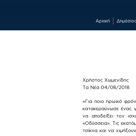
Αρχική
Δημόσιο
Skip
to
content
Χρήστος Χωμενίδης
Τα Νέα 04/08/2018
«Για ποιο ηρωικό φρόν
κατακεραύνωσε ένας γ
να αποδείξει τον ισχ
«Οδύσσεια». Τις εκατόμ
τσίκνα και να χιμήξου