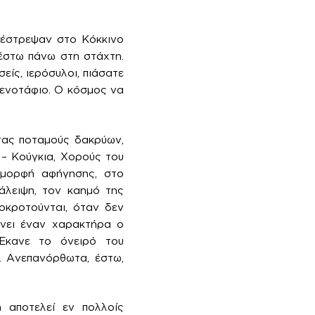
πέστρεψαν στο Κόκκινο
 έστω πάνω στη στάχτη.
είς, ιερόσυλοι, πιάσατε
κενοτάφιο. Ο κόσμος να
τας ποταμούς δακρύων,
 – Κούγκια, Χορούς του
 μορφή αφήγησης, στο
άλειψη, τον καημό της
ροκροτούνται, όταν δεν
ώνει έναν χαρακτήρα ο
Έκανε το όνειρό του
. Ανεπανόρθωτα, έστω,
ή αποτελεί εν πολλοίς