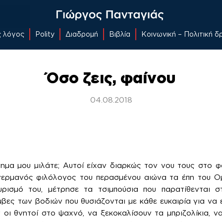
ς λόγος
Polity
Διαδρομή
Βιβλία
Κοινωνική – Πολιτική 
Όσο ζεις, φαίνου
04.08.2018
ημα μου μιλάτε; Αυτοί είχαν διαρκώς τον νου τους στο φαΐ
ερμανός φιλόλογος του περασμένου αιώνα τα έπη του Ομ
υρισμό του, μέτρησε τα τσιμπούσια που παρατίθενται σ
βες των βοδιών που θυσιάζονται με κάθε ευκαιρία για να ε
ν οι θνητοί στο ψαχνό, να ξεκοκαλίσουν τα μπριζολίκια, ν