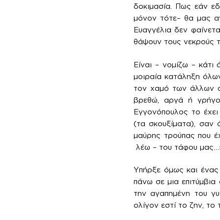
δοκιμασία. Πως εάν εδ
μόνον τότε– θα μας α
Ευαγγέλια δεν φαίνετα
θάψουν τους νεκρούς τ
Είναι – νομίζω – κάτι
μοιραία κατάληξη όλων
τον χαμό των άλλων σ
βρεθώ, αργά ή γρήγορ
Εγγονόπουλος το έχει 
(τα σκουξίματα), σαν
μαύρης τρούπας που έ
λέω – του τάφου μας…
Υπήρξε όμως και ένας 
πάνω σε μια επιτύμβια
την αγαπημένη του γυ
ολίγον εστί το ζην, το