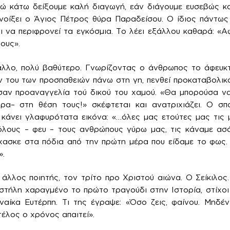
ώ κάτω δείξουμε καλή διαγωγή, εάν διάγουμε ευσεβώς κα
νοίξει ο Άγιος Πέτρος θύρα Παραδείσου. Ο ίδιος πάντως
ι να περιφρονεί τα εγκόσμια. Το λέει εξάλλου καθαρά: «
ους».
 άλλο, πολύ βαθύτερο. Γνωρίζοντας ο άνθρωπος το άφευκ
 του των προσπαθειών πάνω στη γη, πενθεί προκαταβολικά
αν προαναγγελία τού δικού του χαμού. «Θα μπορούσα να 
α– στη θέση τους!» σκέφτεται και ανατριχιάζει. Ο σπ
κάνει γλαφυρότατα εικόνα: «…όλες μας ετούτες μας τις μ
 όλους – φευ – τους ανθρώπους γύρω μας, τις κάναμε ασά
χασκε στα πόδια από την πρώτη μέρα που είδαμε το φως.
».
άλλος ποιητής, τον τρίτο προ Χριστού αιώνα. Ο Σείκιλος
 στήλη χαραγμένο το πρώτο τραγούδι στην Ιστορία, στίχοι
ναίκα Ευτέρπη. Τι της έγραψε: «Όσο ζεις, φαίνου. Μηδέ
 τέλος ο χρόνος απαιτεί».