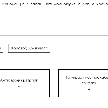
! Καθόλου μη λυπάσαι. Γιατί λίγο διαρκεί η ζωή, ο χρόν
α
Χρήστος Χωμενίδης
γηση
ων
Το «κραχ» που προκάλ
Αντίστροφη μέτρηση
το Μάτι
←
→