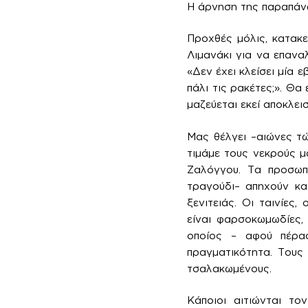
Η άρνηση της παραπάνω
Προχθές μόλις, κατακ
Λιμανάκι για να επανα
«Δεν έχει κλείσει μία 
πάλι τις ρακέτες;». Θ
μαζεύεται εκεί αποκλει
Μας θέλγει –αιώνες τ
τιμάμε τους νεκρούς μ
Ζαλόγγου. Τα προσωπ
τραγούδι– απηχούν κα
ξενιτειάς. Οι ταινίες,
είναι φαρσοκωμωδίες,
οποίος – αφού πέρα
πραγματικότητα. Τους
τσαλακωμένους.
Κάποιοι αιτιώνται το