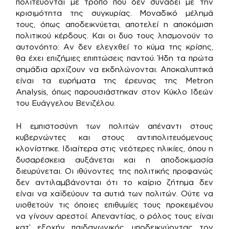
πολιτεύονται με τρόπο που δεν συνάδει με την
κρισιμότητα της συγκυρίας. Μοναδικό μέλημά
τους, όπως αποδεικνύεται, αποτελεί η αποκόμιση
πολιτικού κέρδους. Και οι δυο τους λησμονούν το
αυτονόητο: Αν δεν ελεγχθεί το κύμα της κρίσης,
θα έχει επιζήμιες επιπτώσεις παντού. Ήδη τα πρώτα
σημάδια αρχίζουν να εκδηλώνονται. Αποκαλυπτικά
είναι τα ευρήματα της έρευνας της Μetron
Analysis, όπως παρουσιάστηκαν στον Κύκλο Ιδεών
του Ευάγγελου Βενιζέλου.
Η εμπιστοσύνη των πολιτών απέναντι στους
κυβερνώντες και στους αντιπολιτευόμενους
κλονίστηκε. Ιδιαίτερα στις νεότερες ηλικίες, όπου η
δυσαρέσκεια αυξάνεται και η αποδοκιμασία
διευρύνεται. Οι ιθύνοντες της πολιτικής προφανώς
δεν αντιλαμβάνονται ότι το καίριο ζήτημα δεν
είναι να χαϊδεύουν τα αυτιά των πολιτών. Ούτε να
υιοθετούν τις όποιες επιθυμίες τους προκειμένου
να γίνουν αρεστοί. Απεναντίας, ο ρόλος τους είναι
κατ’ εξοχήν παιδαγωγικός, υποδεικνύοντας τον