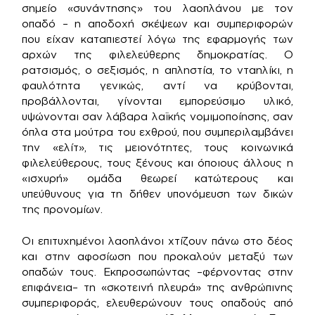
σημείο «συνάντησης» του λαοπλάνου με τον
οπαδό – η αποδοχή σκέψεων και συμπεριφορών
που είχαν καταπιεστεί λόγω της εφαρμογής των
αρχών της φιλελεύθερης δημοκρατίας. Ο
ρατσισμός, ο σεξισμός, η απληστία, το νταηλίκι, η
φαυλότητα γενικώς, αντί να κρύβονται,
προβάλλονται, γίνονται εμπορεύσιμο υλικό,
υψώνονται σαν λάβαρα λαϊκής νομιμοποίησης, σαν
όπλα στα μούτρα του εχθρού, που συμπεριλαμβάνει
την «ελίτ», τις μειονότητες, τους κοινωνικά
φιλελεύθερους, τους ξένους και όποιους άλλους η
«ισχυρή» ομάδα θεωρεί κατώτερους και
υπεύθυνους για τη δήθεν υπονόμευση των δικών
της προνομίων.
Οι επιτυχημένοι λαοπλάνοι χτίζουν πάνω στο δέος
και στην αφοσίωση που προκαλούν μεταξύ των
οπαδών τους. Εκπροσωπώντας –φέρνοντας στην
επιφάνεια– τη «σκοτεινή πλευρά» της ανθρώπινης
συμπεριφοράς, ελευθερώνουν τους οπαδούς από