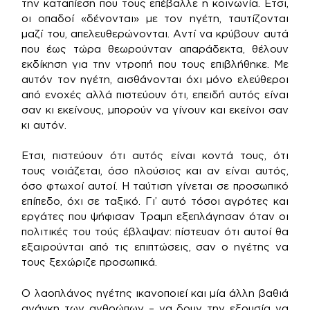
την καταπίεση που τους επέβαλλε η κοινωνία. Ετσι,
οι οπαδοί «δένονται» με τον ηγέτη, ταυτίζονται
μαζί του, απελευθερώνονται. Αντί να κρύβουν αυτά
που έως τώρα θεωρούνταν απαράδεκτα, θέλουν
εκδίκηση για την ντροπή που τους επιβλήθηκε. Με
αυτόν τον ηγέτη, αισθάνονται όχι μόνο ελεύθεροι
από ενοχές αλλά πιστεύουν ότι, επειδή αυτός είναι
σαν κι εκείνους, μπορούν να γίνουν και εκείνοι σαν
κι αυτόν.
Ετσι, πιστεύουν ότι αυτός είναι κοντά τους, ότι
τους νοιάζεται, όσο πλούσιος και αν είναι αυτός,
όσο φτωχοί αυτοί. Η ταύτιση γίνεται σε προσωπικό
επίπεδο, όχι σε ταξικό. Γι’ αυτό τόσοι αγρότες και
εργάτες που ψήφισαν Τραμπ εξεπλάγησαν όταν οι
πολιτικές του τούς έβλαψαν: πίστευαν ότι αυτοί θα
εξαιρούνται από τις επιπτώσεις, σαν ο ηγέτης να
τους ξεχώριζε προσωπικά.
Ο λαοπλάνος ηγέτης ικανοποιεί και μία άλλη βαθιά
ανάγκη των ανθρώπων – να δουν την εξουσία να