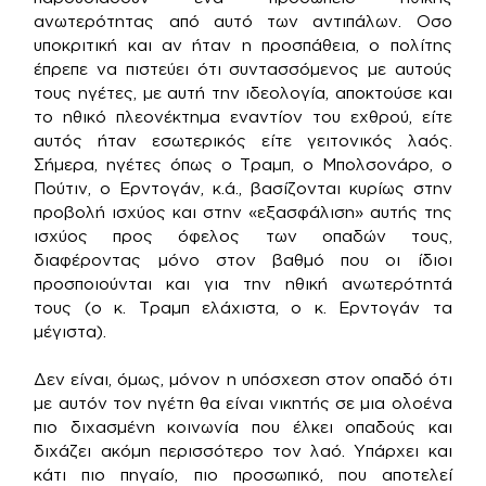
ανωτερότητας από αυτό των αντιπάλων. Οσο
υποκριτική και αν ήταν η προσπάθεια, ο πολίτης
έπρεπε να πιστεύει ότι συντασσόμενος με αυτούς
τους ηγέτες, με αυτή την ιδεολογία, αποκτούσε και
το ηθικό πλεονέκτημα εναντίον του εχθρού, είτε
αυτός ήταν εσωτερικός είτε γειτονικός λαός.
Σήμερα, ηγέτες όπως ο Τραμπ, ο Μπολσονάρο, ο
Πούτιν, ο Ερντογάν, κ.ά., βασίζονται κυρίως στην
προβολή ισχύος και στην «εξασφάλιση» αυτής της
ισχύος προς όφελος των οπαδών τους,
διαφέροντας μόνο στον βαθμό που οι ίδιοι
προσποιούνται και για την ηθική ανωτερότητά
τους (ο κ. Τραμπ ελάχιστα, ο κ. Ερντογάν τα
μέγιστα).
Δεν είναι, όμως, μόνον η υπόσχεση στον οπαδό ότι
με αυτόν τον ηγέτη θα είναι νικητής σε μια ολοένα
πιο διχασμένη κοινωνία που έλκει οπαδούς και
διχάζει ακόμη περισσότερο τον λαό. Υπάρχει και
κάτι πιο πηγαίο, πιο προσωπικό, που αποτελεί