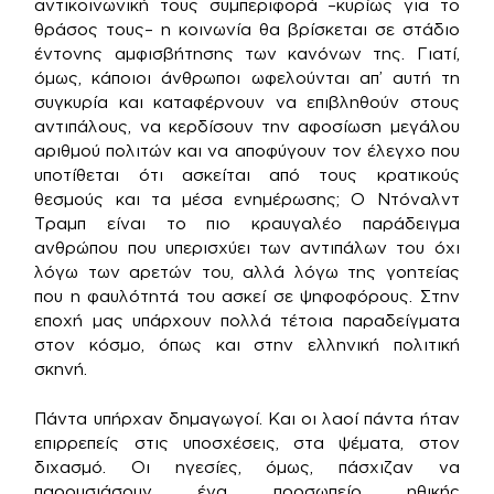
αντικοινωνική τους συμπεριφορά –κυρίως για το
θράσος τους– η κοινωνία θα βρίσκεται σε στάδιο
έντονης αμφισβήτησης των κανόνων της. Γιατί,
όμως, κάποιοι άνθρωποι ωφελούνται απ’ αυτή τη
συγκυρία και καταφέρνουν να επιβληθούν στους
αντιπάλους, να κερδίσουν την αφοσίωση μεγάλου
αριθμού πολιτών και να αποφύγουν τον έλεγχο που
υποτίθεται ότι ασκείται από τους κρατικούς
θεσμούς και τα μέσα ενημέρωσης; Ο Ντόναλντ
Τραμπ είναι το πιο κραυγαλέο παράδειγμα
ανθρώπου που υπερισχύει των αντιπάλων του όχι
λόγω των αρετών του, αλλά λόγω της γοητείας
που η φαυλότητά του ασκεί σε ψηφοφόρους. Στην
εποχή μας υπάρχουν πολλά τέτοια παραδείγματα
στον κόσμο, όπως και στην ελληνική πολιτική
σκηνή.
Πάντα υπήρχαν δημαγωγοί. Και οι λαοί πάντα ήταν
επιρρεπείς στις υποσχέσεις, στα ψέματα, στον
διχασμό. Οι ηγεσίες, όμως, πάσχιζαν να
παρουσιάσουν ένα προσωπείο ηθικής