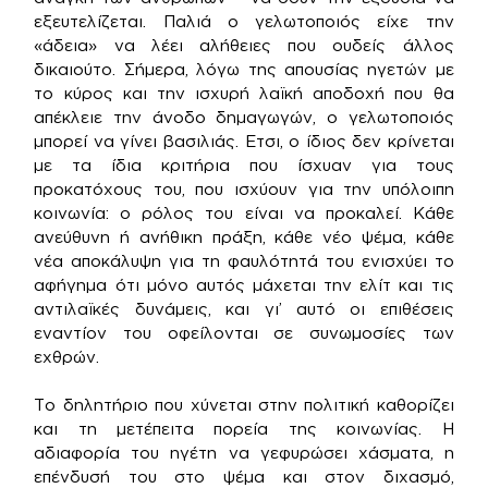
εξευτελίζεται. Παλιά ο γελωτοποιός είχε την
«άδεια» να λέει αλήθειες που ουδείς άλλος
δικαιούτο. Σήμερα, λόγω της απουσίας ηγετών με
το κύρος και την ισχυρή λαϊκή αποδοχή που θα
απέκλειε την άνοδο δημαγωγών, ο γελωτοποιός
μπορεί να γίνει βασιλιάς. Ετσι, ο ίδιος δεν κρίνεται
με τα ίδια κριτήρια που ίσχυαν για τους
προκατόχους του, που ισχύουν για την υπόλοιπη
κοινωνία: ο ρόλος του είναι να προκαλεί. Κάθε
ανεύθυνη ή ανήθικη πράξη, κάθε νέο ψέμα, κάθε
νέα αποκάλυψη για τη φαυλότητά του ενισχύει το
αφήγημα ότι μόνο αυτός μάχεται την ελίτ και τις
αντιλαϊκές δυνάμεις, και γι’ αυτό οι επιθέσεις
εναντίον του οφείλονται σε συνωμοσίες των
εχθρών.
Το δηλητήριο που χύνεται στην πολιτική καθορίζει
και τη μετέπειτα πορεία της κοινωνίας. Η
αδιαφορία του ηγέτη να γεφυρώσει χάσματα, η
επένδυσή του στο ψέμα και στον διχασμό,