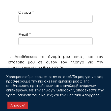
Όνομα
*
Email
*
Αποθήκευσε το όνομά μου, email, και τον
ιστότοπο μου σε αυτόν τον πλοηγό για την
επόμενη φορά που θα σχολιάσω.
Χρησιμοποιούμε cookies στην ιστοσελίδα μας για να σας
προσφέρουμε την πιο σχετική εμπειρία μέσω της
αποθήκευσης προτιμήσεων και επαναλαμβανόμενων
επισκέψεων. Με την επιλογή "Αποδοχή", αποδέχεστε την
χρησιμοποίησή τους καθώς και την
Πολιτική Απορρήτου
COPYRIGHT © 2021
Αποδοχή
Πολιτική Απορρήτου