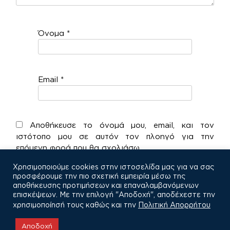
Όνομα
*
Email
*
Αποθήκευσε το όνομά μου, email, και τον
ιστότοπο μου σε αυτόν τον πλοηγό για την
επόμενη φορά που θα σχολιάσω.
Χρησιμοποιούμε cookies στην ιστοσελίδα μας για να σας
προσφέρουμε την πιο σχετική εμπειρία μέσω της
αποθήκευσης προτιμήσεων και επαναλαμβανόμενων
επισκέψεων. Με την επιλογή "Αποδοχή", αποδέχεστε την
χρησιμοποίησή τους καθώς και την
Πολιτική Απορρήτου
COPYRIGHT © 2021
Αποδοχή