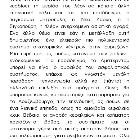
κερδίσει τη μερίδα του λέοντος κάποια άλλη
ευρωπαϊκή πόλη και όχι, για παράδειγμα, η
παγκόσμια μητρόπολη, η Νέα Υόρκη, ή η
Σιγκαπούρη, η πλέον ανερχόμενη ασιατική αγορά;
Ενα άλλο θέμα είναι εάν η μετάλλαξη αυτή
δημιουργήσει ένα ελαφρώς πιο πολυκεντρικό
σύστημα οικονομικών κέντρων στην Ευρωζώνη.
Μία ευρύτερη, ας πούμε, κατανομή των ρόλων…
ενδεχομένως. Για παράδειγμα, το Αμστερνταμ
μπορεί να είναι ο ομφαλός του ασφαλιστικού
συστήματος, υπάρχει ως γνωστόν μεγάλη
παράδοση, τεχνογνωσία αλλά και (πάντα) η
ολλανδική ευελιξία στα πράγματα. Οπως θα
μπορούσε κανείς να υποστηρίξει κάτι παρόμοιο για
το Λουξεμβούργο, την επενδυτική, ας πούμε, σε
ένα λιανικό επίπεδο, όπως τα αμοιβαία κεφάλαια
κ.ο.κ. Βέβαια, οι αγορές κεφαλαίων και χρήματος
χρειάζονται βάθος, τα συστήματα και οι
μηχανισμοί γύρω από αυτές απαιτούν βάρος και
όχι πολυδιάσπαση, γιατί ανεβαίνουν τα κόστη. Ολα