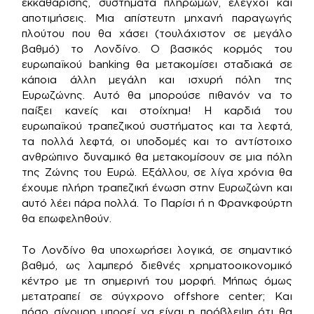
εκκαθάρισης, συστήματα πληρωμών, έλεγχοι και
αποτιμήσεις. Μια απίστευτη μηχανή παραγωγής
πλούτου που θα χάσει (τουλάχιστον σε μεγάλο
βαθμό) το Λονδίνο. Ο βασικός κορμός του
ευρωπαϊκού banking θα μετακομίσει σταδιακά σε
κάποια άλλη μεγάλη και ισχυρή πόλη της
Ευρωζώνης. Αυτό θα μπορούσε πιθανόν να το
παίξει κανείς και στοίχημα! Η καρδιά του
ευρωπαϊκού τραπεζικού συστήματος και τα λεφτά,
τα πολλά λεφτά, οι υποδομές και το αντίστοιχο
ανθρώπινο δυναμικό θα μετακομίσουν σε μια πόλη
της Ζώνης του Ευρώ. Εξάλλου, σε λίγα χρόνια θα
έχουμε πλήρη τραπεζική ένωση στην Ευρωζώνη και
αυτό λέει πάρα πολλά. Το Παρίσι ή η Φρανκφούρτη
θα επωφεληθούν.
Το Λονδίνο θα υποχωρήσει λογικά, σε σημαντικό
βαθμό, ως λαμπερό διεθνές χρηματοοικονομικό
κέντρο με τη σημερινή του μορφή. Μήπως όμως
μετατραπεί σε σύγχρονο offshore center; Και
πόσο σίγουρη μπορεί να είναι η πρόβλεψη ότι θα