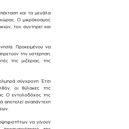
επέκταση και τα μεγάλα
ς χώρας. Ο μικρόκοσμος
κιών, τον συντηρεί και
νησία. Προκειμένου να
πηρετούν την υστέρηση,
τές της μιζέριας, της
τολμηρά σύγχρονη. Έτσι
λθόν, οι θύλακες της
ας. Ο εντολοδόχος της
ρά αποτελεί αναπάντεχη
εων.
οψηφιοτήτων να γίνουν
ς προσωπικότητες της