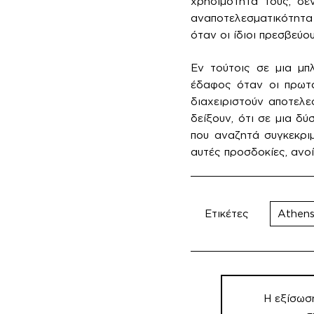
χρησιμότητα τους, δε
αναποτελεσματικότητα
όταν οι ίδιοι πρεσβεύο
Εν τούτοις σε μια μπ
έδαφος όταν οι πρωταγ
διαχειριστούν αποτελε
δείξουν, ότι σε μια δ
που αναζητά συγκεκρι
αυτές προσδοκίες, ανοί
Ετικέτες
Athens
Πλοήγηση
άρθρων
Η εξίσωσ