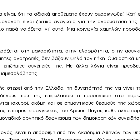
 είναι, ότι τα αξιακά αποθέματα έχουν συρρικνωθεί. Κατ’ 
 μολονότι είναι ζωτικά αναγκαία για την ανασύσταση τη
λο παρά νοιάζεται γι’ αυτά. Μια κοινωνία χαμηλών προσδο
ράζεται στη μακαριότητα, στην ελαφρότητα, στην ασυγκι
μητες ανατροπές, δεν βάζουν ψηλά τον πήχη. Ουσιαστικά υ
 επιζήμιες συνέπειές της. Με άλλα λόγια είναι πρεσβευ
διαμεσολάβησης.
ής στερεί από την Ελλάδα, τη δυνατότητά της να γίνει 
νδύνους που της επιφυλάσσει η προσήλωση στο παρε
ται ισχυροί, ακόμη και σε σημαντικούς θεσμούς της χώρ
ής, επίτιμος εισαγγελέας του Αρείου Πάγου, κάθε άλλο πα
ο μοναδικό αρνητικό ξάφνιασμα των δημοκρατικών συνειδήσ
γονός, είναι η απόρριψη από την Ακαδημία Αθηνών των υπ
ος Τσουκαλάς, Τίτος Πατρίκιος και άλλες κορυφαίε