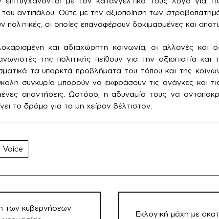
ν επιτυγχάνονται με τον καταγγελτικό τους λόγο για τι
 του αντιπάλου. Ούτε με την αξιοποίηση των στραβοπατημ
υν πολιτικές, οι οποίες επαναφέρουν δοκιμασμένες και απο
λοκαρισμένη και αδιαχώρητη κοινωνία, οι αλλαγές και ο
ωνιστές της πολιτικής πείθουν για την αξιοπιστία και 
σματικά τα υπαρκτά προβλήματα του τόπου και της κοινω
ύσκολη συγκυρία μπορούν να εκφράσουν τις ανάγκες και τ
μένες απαντήσεις. Ωστόσο, η αδυναμία τους να ανταποκρ
γει το δρόμο για το μη χείρον βέλτιστον.
 Voice
η των κυβερνήσεων
Εκλογική μάχη με ακα