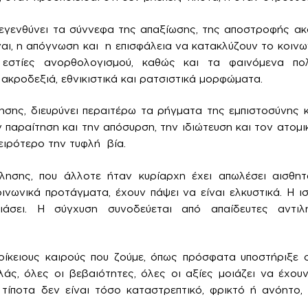
εγενθύνει τα σύννεφα της απαξίωσης, της αποστροφής ακ
αι, η απόγνωση και η επισφάλεια να κατακλύζουν το κοινω
εστίες ανορθολογισμού, καθώς και τα φαινόμενα πολ
ακροδεξιά, εθνικιστικά και ρατσιστικά μορφώματα.
ησης, διευρύνει περαιτέρω τα ρήγματα της εμπιστοσύνης κ
 παραίτηση και την απόσυρση, την ιδιώτευση και τον ατομι
ειρότερο την τυφλή βία.
λησης, που άλλοτε ήταν κυρίαρχη έχει απωλέσει αισθη
ινωνικά προτάγματα, έχουν πάψει να είναι ελκυστικά. Η ισ
ιάσει. Η σύγχυση συνοδεύεται από απαίδευτες αντιλή
οίκειους καιρούς που ζούμε, όπως πρόσφατα υποστήριξε 
ς, όλες οι βεβαιότητες, όλες οι αξίες μοιάζει να έχου
τίποτα δεν είναι τόσο καταστρεπτικό, φρικτό ή ανόητο,