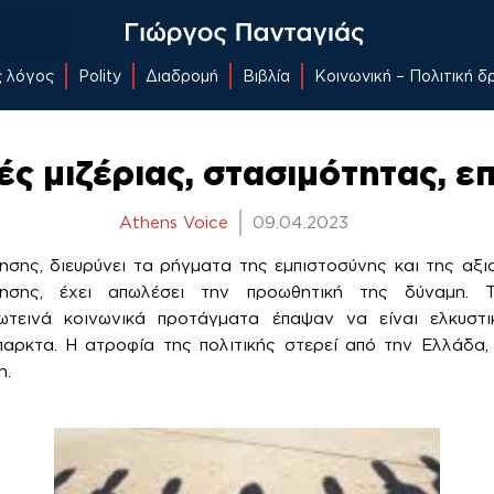
ς λόγος
Polity
Διαδρομή
Βιβλία
Κοινωνική – Πολιτική 
ς μιζέριας, στασιμότητας, ε
Athens Voice
09.04.2023
ησης, διευρύνει τα ρήγματα της εμπιστοσύνης και της αξι
λησης, έχει απωλέσει την προωθητική της δύναμη. 
τεινά κοινωνικά προτάγματα έπαψαν να είναι ελκυστι
παρκτα. Η ατροφία της πολιτικής στερεί από την Ελλάδα
η.