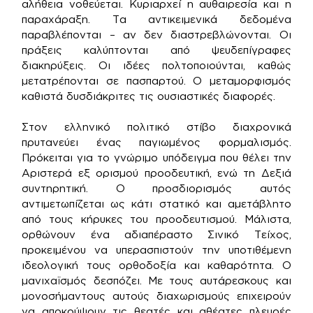
αλήθεια νοθεύεται. Κυριαρχεί η αυθαιρεσία και η
παραχάραξη. Τα αντικειμενικά δεδομένα
παραβλέπονται – αν δεν διαστρεβλώνονται. Οι
πράξεις καλύπτονται από ψευδεπίγραφες
διακηρύξεις. Οι ιδέες πολτοποιούνται, καθώς
μετατρέπονται σε πασπαρτού. Ο μεταμορφισμός
καθιστά δυσδιάκριτες τις ουσιαστικές διαφορές.
Στον ελληνικό πολιτικό στίβο διαχρονικά
πρυτανεύει ένας παγιωμένος φορμαλισμός.
Πρόκειται για το γνώριμο υπόδειγμα που θέλει την
Αριστερά εξ ορισμού προοδευτική, ενώ τη Δεξιά
συντηρητική. Ο προσδιορισμός αυτός
αντιμετωπίζεται ως κάτι στατικό και αμετάβλητο
από τους κήρυκες του προοδευτισμού. Μάλιστα,
ορθώνουν ένα αδιαπέραστο Σινικό Τείχος,
προκειμένου να υπερασπιστούν την υποτιθέμενη
ιδεολογική τους ορθοδοξία και καθαρότητα. Ο
μανιχαϊσμός δεσπόζει. Με τους αυτάρεσκους και
μονοσήμαντους αυτούς διαχωρισμούς επιχειρούν
να αποκρύψουν τις θεατές και αθέατες πλευρές