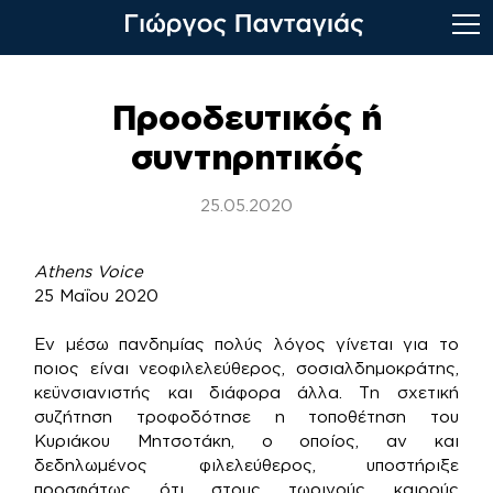
Skip
to
Προοδευτικός ή
content
συντηρητικός
25.05.2020
Athens Voice
25 Μαΐου 2020
Εν μέσω πανδημίας πολύς λόγος γίνεται για το
ποιος είναι νεοφιλελεύθερος, σοσιαλδημοκράτης,
κεϋνσιανιστής και διάφορα άλλα. Τη σχετική
συζήτηση τροφοδότησε η τοποθέτηση του
Κυριάκου Μητσοτάκη, ο οποίος, αν και
δεδηλωμένος φιλελεύθερος, υποστήριξε
προσφάτως ότι στους τωρινούς καιρούς