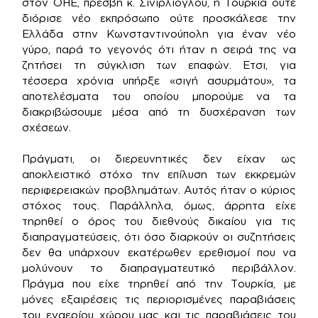
στον ΟΗΕ, πρέσβη κ. Σινιρλίογλου, η Τουρκία ούτε
διόρισε νέο εκπρόσωπο ούτε προσκάλεσε την
Ελλάδα στην Κωνσταντινούπολη για έναν νέο
γύρο, παρά το γεγονός ότι ήταν η σειρά της να
ζητήσει τη σύγκλιση των επαφών. Ετσι, για
τέσσερα χρόνια υπήρξε «σιγή ασυρμάτου», τα
αποτελέσματα του οποίου μπορούμε να τα
διακριβώσουμε μέσα από τη δυσχέρανση των
σχέσεων.
Πράγματι, οι διερευνητικές δεν είχαν ως
αποκλειστικό στόχο την επίλυση των εκκρεμών
περιφερειακών προβλημάτων. Αυτός ήταν ο κύριος
στόχος τους. Παράλληλα, όμως, άρρητα είχε
τηρηθεί ο όρος του διεθνούς δικαίου για τις
διαπραγματεύσεις, ότι όσο διαρκούν οι συζητήσεις
δεν θα υπάρχουν εκατέρωθεν ερεθισμοί που να
μολύνουν το διαπραγματευτικό περιβάλλον.
Πράγμα που είχε τηρηθεί από την Τουρκία, με
μόνες εξαιρέσεις τις περιορισμένες παραβιάσεις
του εναερίου χώρου μας και τις παραβιάσεις του