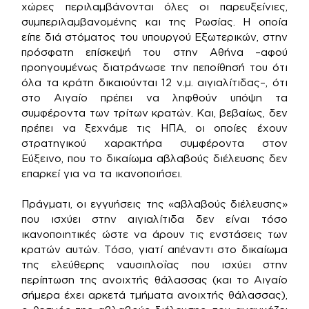
χώρες περιλαμβάνονται όλες οι παρευξείνιες,
συμπεριλαμβανομένης και της Ρωσίας. Η οποία
είπε διά στόματος του υπουργού Εξωτερικών, στην
πρόσφατη επίσκεψή του στην Αθήνα –αφού
προηγουμένως διατράνωσε την πεποίθησή του ότι
όλα τα κράτη δικαιούνται 12 ν.μ. αιγιαλίτιδας–, ότι
στο Αιγαίο πρέπει να ληφθούν υπόψη τα
συμφέροντα των τρίτων κρατών. Και, βεβαίως, δεν
πρέπει να ξεχνάμε τις ΗΠΑ, οι οποίες έχουν
στρατηγικού χαρακτήρα συμφέροντα στον
Εύξεινο, που το δικαίωμα αβλαβούς διέλευσης δεν
επαρκεί για να τα ικανοποιήσει.
Πράγματι, οι εγγυήσεις της «αβλαβούς διέλευσης»
που ισχύει στην αιγιαλίτιδα δεν είναι τόσο
ικανοποιητικές ώστε να άρουν τις ενστάσεις των
κρατών αυτών. Τόσο, γιατί απέναντι στο δικαίωμα
της ελεύθερης ναυσιπλοΐας που ισχύει στην
περίπτωση της ανοιχτής θάλασσας (και το Αιγαίο
σήμερα έχει αρκετά τμήματα ανοιχτής θάλασσας),