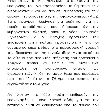
Εξωτερικών κ. Ευ. Βενιζέλο, στα χρόνια της
υπουργίας του, να τροποποιήσει τη θεματική των
διερευνητικών και να αρχίσει συζητήσεις επί των
αρχών της οριοθέτησης της υφαλοκρηπίδας/ΑΟΖ.
Τότε, πράγματι, ξεκίνησε μια συζήτηση για τις
αρχές οριοθέτησης, που διήρκεσε ώς την
κυβερνητική αλλαγή, όπου ο νέος υπουργός
Εξωτερικών κ. Ν. Κοτζιάς προτίμησε την
επιστροφή στην παλαιά προσέγγιση, κι έτσι οι
συνομιλίες επέστρεψαν στο παραδοσιακή γραμμή
της διερεύνησης της αιγιαλίτιδας. Αναφορικά με
το αίτημα της ανοιχτής ατζέντας που προτείνει η
Τουρκία, πρέπει να ειπωθεί ότι αυτή είχε
απορριφθεί σε προηγούμενο στάδιο των
διερευνητικών κι ότι το μόνο θέμα που παρέμενε
στο τραπέζι ήταν το ζήτημα του εύρους της
αιγιαλίτιδας στο Αιγαίο.
Αν λοιπόν τα δύο κράτη επιθυμούν την
επανέναρξη, η μόνη λογική οδός για να την
πετύχουν είναι να ξεκινήσουν από το σημείο που