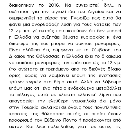
διακόπηκαν το 2016. Να συνεχιστεί, δηλ., η
συζήτηση για την αιγιαλίτιδα του Αιγαίου και να
συμφωνηθεί το εύρος της. Γνωρίζω πως αυτό θα
φανεί μια ανορθόδοξη λύση για τους λάτρεις των
12 ν.μ. και γι’ αυτούς που πιστεύουν ότι δεν μπορεί
η Ελλάδα να συζητάει θέματα κυριαρχίας κι ένα
δικαίωμά της που μπορεί να ασκήσει μονομερώς.
Είναι αλήθεια ότι, σύμφωνα με τη Σύμβαση του
Δικαίου της Θάλασσας, η Ελλάδα έχει το δικαίωμα
να ασκήσει μονομερώς την επέκταση ώς τα 12 ν.μ.
(το ανώτατο επιτρεπόμενο από το διεθνές δίκαιο
όριο), χωρίς να λαμβάνει υπόψη της ενστάσεις
τρίτων χωρών στο θέμα αυτό. Αλλά να λάβουμε
υπόψη μας ότι ένα τέτοιο ενδεχόμενο μεταβάλλει
το πέλαγος αυτό σε κλειστή ελληνική λίμνη που
απαγορεύει την ελεύθερη ναυσιπλοΐα όχι μόνο
στην Τουρκία, αλλά και σε όλους τους πολυπληθείς
χρήστες της θάλασσας αυτής, οι οποίοι έχουν
προορισμό τον Εύξεινο Πόντο ή προέρχονται από
αυτόν. Και λέω πολυπληθείς γιατί σε αυτές τις