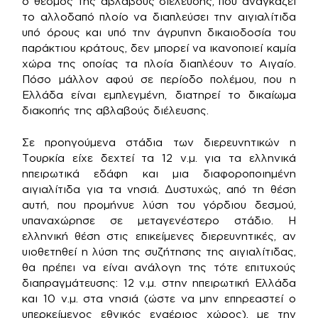
ο θεσμός της αβλαβούς διέλευσης, που αναγκάζει
το αλλοδαπό πλοίο να διαπλεύσει την αιγιαλίτιδα
υπό όρους και υπό την άγρυπνη δικαιοδοσία του
παράκτιου κράτους, δεν μπορεί να ικανοποιεί καμία
χώρα της οποίας τα πλοία διαπλέουν το Αιγαίο.
Πόσο μάλλον αφού σε περίοδο πολέμου, που η
Ελλάδα είναι εμπλεγμένη, διατηρεί το δικαίωμα
διακοπής της αβλαβούς διέλευσης.
Σε προηγούμενα στάδια των διερευνητικών η
Τουρκία είχε δεχτεί τα 12 ν.μ. για τα ελληνικά
ηπειρωτικά εδάφη και μια διαφοροποιημένη
αιγιαλίτιδα για τα νησιά. Δυστυχώς, από τη θέση
αυτή, που προμήνυε λύση του γόρδιου δεσμού,
υπαναχώρησε σε μεταγενέστερο στάδιο. Η
ελληνική θέση στις επικείμενες διερευνητικές, αν
υιοθετηθεί η λύση της συζήτησης της αιγιαλίτιδας,
θα πρέπει να είναι ανάλογη της τότε επιτυχούς
διαπραγμάτευσης: 12 ν.μ. στην ηπειρωτική Ελλάδα
και 10 ν.μ. στα νησιά (ώστε να μην επηρεαστεί ο
υπερκείμενος εθνικός εναέριος χώρος), με την