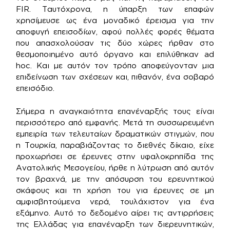
FIR. Tαυτόχρονα, η ύπαρξη των επαφών
χρησίμευσε ως ένα μοναδικό έρεισμα για την
αποφυγή επεισοδίων, αφού πολλές φορές θέματα
που απασχολούσαν τις δύο χώρες ήρθαν στο
θεσμοποιημένο αυτό όργανο και επιλύθηκαν ad
hoc. Και με αυτόν τον τρόπο αποφεύγονταν μια
επιδείνωση των σχέσεων και, πιθανόν, ένα σοβαρό
επεισόδιο.
Σήμερα η αναγκαιότητα επανέναρξής τους είναι
περισσότερο από εμφανής. Μετά τη συσσωρευμένη
εμπειρία των τελευταίων δραματικών στιγμών, που
η Τουρκία, παραβιάζοντας το διεθνές δίκαιο, είχε
προχωρήσει σε έρευνες στην υφαλοκρηπίδα της
Ανατολικής Μεσογείου, ήρθε η λύτρωση από αυτόν
τον βραχνά, με την απόσυρση του ερευνητικού
σκάφους και τη χρήση του για έρευνες σε μη
αμφισβητούμενα νερά, τουλάχιστον για ένα
εξάμηνο. Αυτό το δεδομένο αίρει τις αντιρρήσεις
της Ελλάδας για επανέναρξη των διερευνητικών,