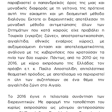
παραβιαστεί ο παπανδρεϊκός όρος της μιας και
μοναδικής διαφοράς με τη γείτονα, της πρότεινε
αυτή την εύκαμπτη και μη δεσμευτική μέθοδο
διαλόγου. Εκτοτε οι διερευνητικές αποτέλεσαν τη
μοναδική μέθοδο αντιμετώπισης όλων των
ζητημάτων που κατά καιρούς είχε προβάλει η
Τουρκία («γκρίζες ζώνες», αποστρατιωτικοποίηση,
αιγιαλίτιδα, εθνικός εναέριος χώρος), με
αυξομειούμενη ένταση και αποτελεσματικότητα,
ανάλογα με τις κυβερνήσεις που κρατούσαν τα
ηνία των δύο χωρών. Πάντως, από το 2010 ώς το
2016, με κύριο εκπρόσωπο της Ελλάδας τον
πρέσβη ε.τ. κ. Παύλο Αποστολίδη, επιτελέστηκε
θεαματική πρόοδος, με αποτέλεσμα να περιοριστεί
η ύλη των συζητήσεων σε ένα θέμα: την
αιγιαλίτιδα ζώνη στο Αιγαίο.
Το 2016 έγινε η τελευταία συνάντηση των
διερευνητικών. Με αφορμή την τοποθέτηση του
κυρίως εκπροσώπου ως μόνιμου αντιπροσώπου