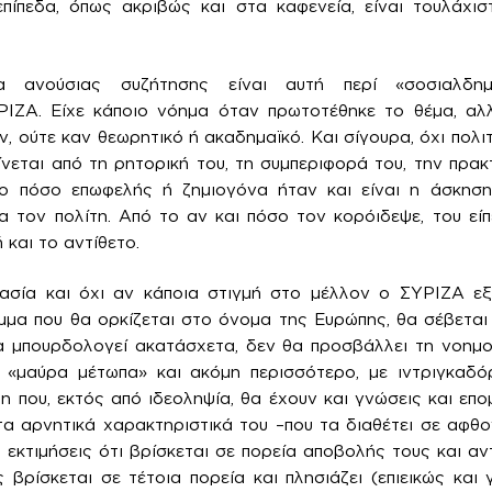
πίπεδα, όπως ακριβώς και στα καφενεία, είναι τουλάχισ
μα ανούσιας συζήτησης είναι αυτή περί «σοσιαλδημο
ΙΖΑ. Είχε κάποιο νόημα όταν πρωτοτέθηκε το θέμα, αλ
, ούτε καν θεωρητικό ή ακαδημαϊκό. Και σίγουρα, όχι πολι
ίνεται από τη ρητορική του, τη συμπεριφορά του, την πρακ
το πόσο επωφελής ή ζημιογόνα ήταν και είναι η άσκησ
α τον πολίτη. Από το αν και πόσο τον κορόιδεψε, του είπ
 και το αντίθετο.
σία και όχι αν κάποια στιγμή στο μέλλον ο ΣΥΡΙΖΑ εξ
μα που θα ορκίζεται στο όνομα της Ευρώπης, θα σέβεται
θα μπουρδολογεί ακατάσχετα, δεν θα προσβάλλει τη νοημο
ε «μαύρα μέτωπα» και ακόμη περισσότερο, με ιντριγκαδόρ
η που, εκτός από ιδεοληψία, θα έχουν και γνώσεις και επο
τα αρνητικά χαρακτηριστικά του –που τα διαθέτει σε αφθο
ς εκτιμήσεις ότι βρίσκεται σε πορεία αποβολής τους και α
 βρίσκεται σε τέτοια πορεία και πλησιάζει (επιεικώς και 