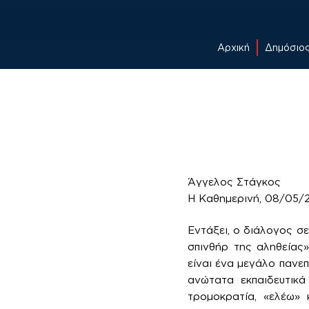
Αρχική
Δημόσιο
Skip
to
content
Άγγελος Στάγκος
Η Καθημερινή, 08/05/
Εντάξει, ο διάλογος σε
σπινθήρ της αληθείας»
είναι ένα μεγάλο πανε
ανώτατα εκπαιδευτικ
τρομοκρατία, «ελέω» 