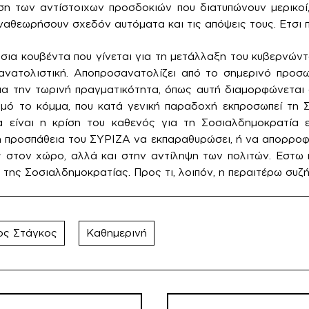
η των αντίστοιχων προσδοκιών που διατυπώνουν μερικοί, τ
αναθεωρήσουν σχεδόν αυτόματα και τις απόψεις τους. Ετσι 
σια κουβέντα που γίνεται για τη μετάλλαξη του κυβερνών
ανατολιστική. Αποπροσανατολίζει από το σημερινό προσ
ια την τωρινή πραγματικότητα, όπως αυτή διαμορφώνεται 
θμό το κόμμα, που κατά γενική παραδοχή εκπροσωπεί τη 
 είναι η κρίση του καθενός για τη Σοσιαλδημοκρατία 
η προσπάθεια του ΣΥΡΙΖΑ να εκπαραθυρώσει, ή να απορροφ
ς στον χώρο, αλλά και στην αντίληψη των πολιτών. Εστω
της Σοσιαλδημοκρατίας. Προς τι, λοιπόν, η περαιτέρω συζή
ος Στάγκος
Καθημερινή
ήγηση
ρων