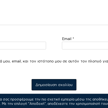
Email
*
 μου, email, και τον ιστότοπο μου σε αυτόν τον πλοηγό γι
να σας προσφέρουμε την πιο σχετική εμπειρία μέσω της αποθήκε
COPYRIGHT © 2021
Με την επιλογή "Αποδοχή", αποδέχεστε την χρησιμοποίησή του