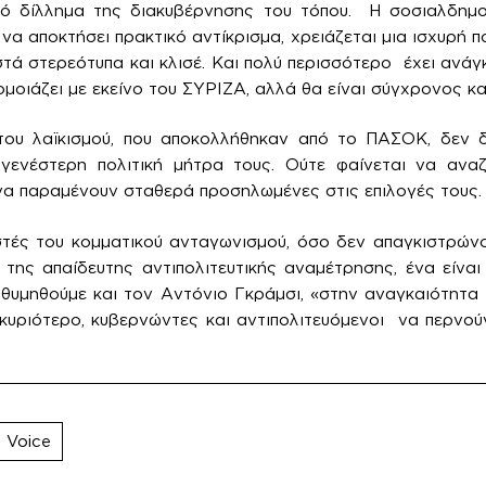
κό δίλλημα της διακυβέρνησης του τόπου. Η σοσιαλδημο
να αποκτήσει πρακτικό αντίκρισμα, χρειάζεται μια ισχυρή π
τά στερεότυπα και κλισέ. Και πολύ περισσότερο έχει ανάγκ
μοιάζει με εκείνο του ΣΥΡΙΖΑ, αλλά θα είναι σύγχρονος και
 του λαϊκισμού, που αποκολλήθηκαν από το ΠΑΣΟΚ, δεν 
γενέστερη πολιτική μήτρα τους. Ούτε φαίνεται να ανα
να παραμένουν σταθερά προσηλωμένες στις επιλογές τους.
τές του κομματικού ανταγωνισμού, όσο δεν απαγκιστρών
 της απαίδευτης αντιπολιτευτικής αναμέτρησης, ένα είνα
 θυμηθούμε και τον Αντόνιο Γκράμσι, «στην αναγκαιότητα
ο κυριότερο, κυβερνώντες και αντιπολιτευόμενοι να περνο
 Voice