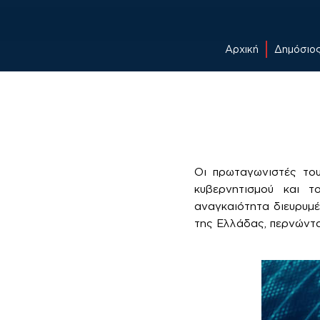
Αρχική
Δημόσιο
Skip
to
content
Οι πρωταγωνιστές το
κυβερνητισμού και τ
αναγκαιότητα διευρυμέ
της Ελλάδας, περνώντα