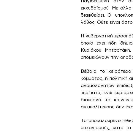
Παγιδευμένη στην α
εκχυδαϊσμού. Με άλλα 
διαφθείρει. Οι υποκλ
λάθος. Ούτε είναι άστ
Η κυβερνητική προσπά
οποίο έχει ήδη δημιο
Κυριάκου Μητσοτάκη, 
απομειώνουν την αποδ
Βέβαια το χειρότερο
κόμματος, η πολιτική 
ανομολόγητων επιδιώξ
περίπατο, ενώ κυριαρχ
διαπερνά το κοινωνι
αντιπολίτευσης δεν έχ
Το αποκαλούμενο ηθικ
μηχανισμούς, κατά τη 