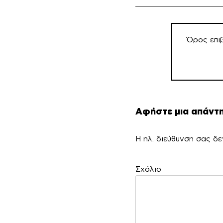
Πλοήγηση
άρθρων
Όρος επι
Αφήστε μια απάντ
Η ηλ. διεύθυνση σας δε
Σ