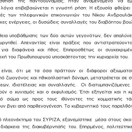
ίσθηση της παντοδυναμίας, ήταν αναμενόμενο να εμ
λόγια επιβεβαιώνεται η γνωστή ρήση: Η εξουσία φθείρει
οπές των τηλεφωνικών επικοινωνιών του Νίκου Ανδρουλάκ
οχες ενέργειες, οι δυσώδεις συναλλαγές του διαβόητου βου
θεια υποβάθμισης των δύο αυτών γεγονότων, δεν απαλύνει
υργηθεί. Απεναντίας είναι πράξεις που αντιστρατεύοντα
για διαφάνεια και ήθος. Επιπροσθέτως οι συγκεκριμέν
οχή του Πρωθυπουργού υποσκάπτοντας την κυριαρχία του.
 είναι, ότι με τα όσα πράττουν οι διάφοροι αξιωματο
από ζωογόνος και ηθικοπλαστική δύναμη, μετατρέπεται σε 
εων, ιδιοτέλειας και συναλλαγής. Οι διατυμπανιζόμενες
ούν ο κυνισμός και ο εκφυλισμός. Έτσι εξηγείται και η κ
κό σώμα ως προς τους ιθύνοντες της κομματικής τά
ουν βγει από παρθενογένεση. Το κυβερνητικό τους παρελθόν
ό πλεονέκτημα του ΣΥΡΙΖΑ, εξανεμίστηκε μέσα στους σκοτ
διάρκεια της διακυβέρνησής του. Επηρμένος, πολιτεύτηκ