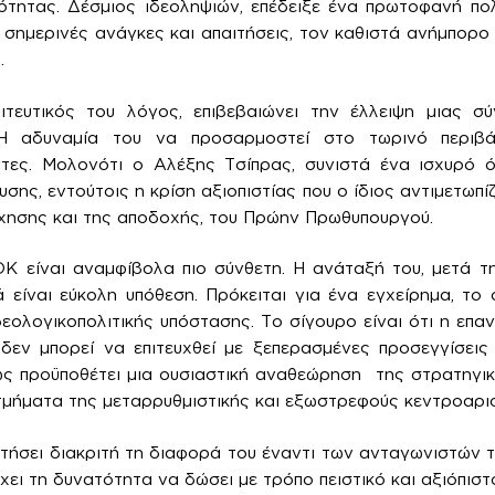
ότητας. Δέσμιος ιδεοληψιών, επέδειξε ένα πρωτοφανή πο
 σημερινές ανάγκες και απαιτήσεις, τον καθιστά ανήμπορο 
.
ιτευτικός του λόγος, επιβεβαιώνει την έλλειψη μιας σύ
 Η αδυναμία του να προσαρμοστεί στο τωρινό περιβάλ
ντες. Μολονότι ο Αλέξης Τσίπρας, συνιστά ένα ισχυρό 
υσης, εντούτοις η κρίση αξιοπιστίας που ο ίδιος αντιμετωπίζ
χησης και της αποδοχής, του Πρώην Πρωθυπουργού.
Κ είναι αναμφίβολα πιο σύνθετη. Η ανάταξή του, μετά τη
 είναι εύκολη υπόθεση. Πρόκειται για ένα εγχείρημα, το 
δεολογικοπολιτικής υπόστασης. Το σίγουρο είναι ότι η επ
 δεν μπορεί να επιτευχθεί με ξεπερασμένες προσεγγίσει
ς προϋποθέτει μια ουσιαστική αναθεώρηση της στρατηγικ
τμήματα της μεταρρυθμιστικής και εξωστρεφούς κεντροαρι
τήσει διακριτή τη διαφορά του έναντι των ανταγωνιστών τ
χει τη δυνατότητα να δώσει με τρόπο πειστικό και αξιόπιστ