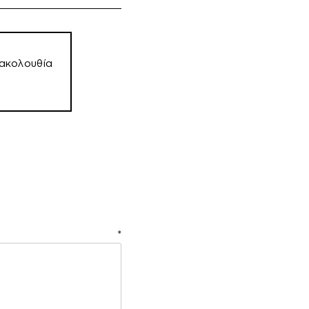
ακολουθία
ιο
*