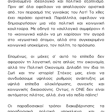
ανανεωμένο ιδεολογικό και πολιτικό εξοπλισμό.
Πριν απ’ όλα οφείλουν να απαλλαγούν οριστικά
από…τον πειρασμό της γυναίκας του Λοτ! Το χθες
έχει περάσει οριστικά. Παράλληλα, οφείλουν να
δημιουργήσουν μια νέα πολιτική και κοινωνική
κουλτούρα. Με οδηγό το «συλλογικό συμφέρον» ή
το «κοινωνικό καλό» να μη χαρίσουν την αγορά
στο «εγωιστικό άτομο», αλλά στο συγκεκριμένο
κοινωνικό υποκείμενο, τον πολίτη, το πρόσωπο.
Επομένως, οι μάχες σ’ αυτό το επίπεδο δεν
αφορούν τη λογιστική, ούτε απλώς την οικονομία,
αλλά την Πολιτική Οικονομία. Δηλαδή την ίδια τη
ζωή και την ιστορία! Στόχος μας, είναι να
συνδυάσουμε υψηλούς ρυθμούς ανάπτυξης με
υψηλά επίπεδα ολοκλήρωσης, συνοχής και
κοινωνικής δικαιοσύνης. Οντως, η ΟΝΕ δεν είναι
αυτόματος πιλότος, αλλά…ένα νέο πεδίο πάλης!
Οι παραδοσιακοί τρόποι διακυβέρνησης τα
παραδοσιακά πολιτικά υποκείμενα, και οι