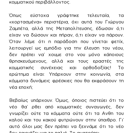
κομματικού περιβάλλοντος.
Όπως εύστοχα γράφτηκε τελευταία, τα
«χορτασμένα» περιστέρια, όχι αυτά του Γιώργου
Ζαμπέτα, αλλά της Μεταπολίτευσης, έδωσαν ό,τι
είχαν να δώσουν και πήραν, ό,τι είχαν να πάρουν.
Όταν λέμε ότι η παράδοση που γίνεται φετίχ,
λειτουργεί ως εμπόδιο για την έλευση του νέου,
δεν πρέπει να’ χουμε στο νου μόνο κάποιους
θρησκευόμενους, αλλά και τους εραστές της
κομματικής συνέχειας και ορθοδοξίας! Το
ερώτημα είναι: Υπάρχουν στην κοινωνία, στα
κόμματα δυνάμεις φρέσκιες που θα εκφράσουν τη
νέα εποχή;
Βεβαίως υπάρχουν. Όμως, όποιος πιστεύει ότι το
νέο θα’ ρθει από κομματικές συναγωγές, δεν
γνωρίζει ούτε τα κόμματα ούτε ότι τα Ανθη του
καλού και του κακού φυτρώνουν στην ύπαιθρο. Γι’
αυτό όλοι μας δεν πρέπει να ξεχνάμε ότι το νέο
δεν ταιριάζει για το παλιό. Το ανατρέπει.