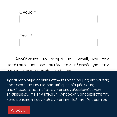
Όνομα
*
Email
*
Αποθήκευσε το όνομά μου, email, και τον
ιστότοπο μου σε αυτόν τον πλοηγό για την
επόμενη φορά που θα σχολιάσω.
Χρησιμοποιούμε cookies στην ιστοσελίδα μας για να σας
προσφέρουμε την πιο σχετική εμπειρία μέσω της
αποθήκευσης προτιμήσεων και επαναλαμβανόμενων
επισκέψεων. Με την επιλογή "Αποδοχή", αποδέχεστε την
χρησιμοποίησή τους καθώς και την
Πολιτική Απορρήτου
COPYRIGHT © 2021
Αποδοχή
Πολιτική Απορρήτου