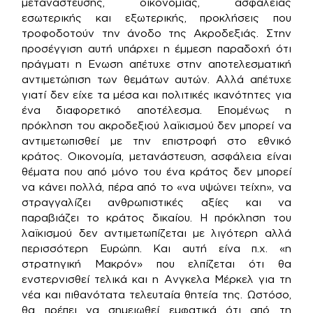
μετανάστευσης, οικονομίας, ασφάλειας
εσωτερικής και εξωτερικής, προκλήσεις που
τροφοδοτούν την άνοδο της Ακροδεξιάς. Στην
προσέγγιση αυτή υπάρχει η έμμεση παραδοχή ότι
πράγματι η Ενωση απέτυχε στην αποτελεσματική
αντιμετώπιση των θεμάτων αυτών. Αλλά απέτυχε
γιατί δεν είχε τα μέσα και πολιτικές ικανότητες για
ένα διαφορετικό αποτέλεσμα. Επομένως η
πρόκληση του ακροδεξιού λαϊκισμού δεν μπορεί να
αντιμετωπισθεί με την επιστροφή στο εθνικό
κράτος. Οικονομία, μετανάστευση, ασφάλεια είναι
θέματα που από μόνο του ένα κράτος δεν μπορεί
να κάνει πολλά, πέρα από το «να υψώνει τείχη», να
στραγγαλίζει ανθρωπιστικές αξίες και να
παραβιάζει το κράτος δικαίου. Η πρόκληση του
λαϊκισμού δεν αντιμετωπίζεται με λιγότερη αλλά
περισσότερη Ευρώπη. Και αυτή είνα π.χ. «η
στρατηγική Μακρόν» που ελπίζεται ότι θα
ενστερνισθεί τελικά και η Ανγκελα Μέρκελ για τη
νέα και πιθανότατα τελευταία θητεία της. Ωστόσο,
θα πρέπει να σημειωθεί εμφατικά ότι από τη