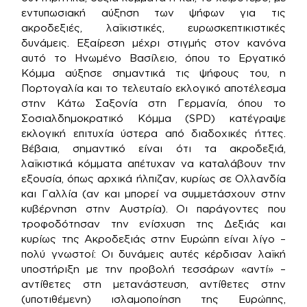
εντυπωσιακή αύξηση των ψήφων για τις
ακροδεξιές, λαϊκιστικές, ευρωσκεπτικιστικές
δυνάμεις. Εξαίρεση μέχρι στιγμής στον κανόνα
αυτό το Ηνωμένο Βασίλειο, όπου το Εργατικό
Κόμμα αύξησε σημαντικά τις ψήφους του, η
Πορτογαλία και το τελευταίο εκλογικό αποτέλεσμα
στην Κάτω Σαξονία στη Γερμανία, όπου το
Σοσιαλδημοκρατικό Κόμμα (SPD) κατέγραψε
εκλογική επιτυχία ύστερα από διαδοχικές ήττες.
Βέβαια, σημαντικό είναι ότι τα ακροδεξιά,
λαϊκιστικά κόμματα απέτυχαν να καταλάβουν την
εξουσία, όπως αρχικά ήλπιζαν, κυρίως σε Ολλανδία
και Γαλλία (αν και μπορεί να συμμετάσχουν στην
κυβέρνηση στην Αυστρία). Οι παράγοντες που
τροφοδότησαν την ενίσχυση της Δεξιάς και
κυρίως της Ακροδεξιάς στην Ευρώπη είναι λίγο –
πολύ γνωστοί: Οι δυνάμεις αυτές κέρδισαν λαϊκή
υποστήριξη με την προβολή τεσσάρων «αντί» –
αντίθετες στη μετανάστευση, αντίθετες στην
(υποτιθέμενη) ισλαμοποίηση της Ευρώπης,