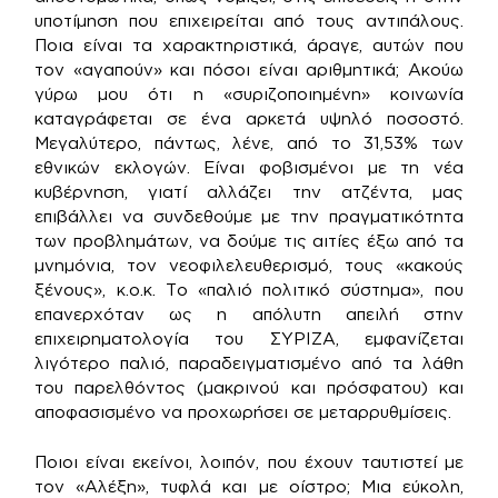
υποτίμηση που επιχειρείται από τους αντιπάλους.
Ποια είναι τα χαρακτηριστικά, άραγε, αυτών που
τον «αγαπούν» και πόσοι είναι αριθμητικά; Ακούω
γύρω μου ότι η «συριζοποιημένη» κοινωνία
καταγράφεται σε ένα αρκετά υψηλό ποσοστό.
Μεγαλύτερο, πάντως, λένε, από το 31,53% των
εθνικών εκλογών. Είναι φοβισμένοι με τη νέα
κυβέρνηση, γιατί αλλάζει την ατζέντα, μας
επιβάλλει να συνδεθούμε με την πραγματικότητα
των προβλημάτων, να δούμε τις αιτίες έξω από τα
μνημόνια, τον νεοφιλελευθερισμό, τους «κακούς
ξένους», κ.ο.κ. Το «παλιό πολιτικό σύστημα», που
επανερχόταν ως η απόλυτη απειλή στην
επιχειρηματολογία του ΣΥΡΙΖΑ, εμφανίζεται
λιγότερο παλιό, παραδειγματισμένο από τα λάθη
του παρελθόντος (μακρινού και πρόσφατου) και
αποφασισμένο να προχωρήσει σε μεταρρυθμίσεις.
Ποιοι είναι εκείνοι, λοιπόν, που έχουν ταυτιστεί με
τον «Αλέξη», τυφλά και με οίστρο; Μια εύκολη,