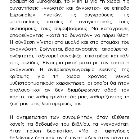
δραματικά Eurogroup, το Plan B για τη χώρα, τις
συναντήσεις –γνωστές και άγνωστες– σε επίπεδο
Ευρωπαίων ηγετών, τις συγκρούσεις, τις
μετατοπίσεις τυχαίες ή αναγκαστικές, τους
εκβιασμούς, τους συμβιβασμούς. Να καταγράψει,
αποφεύγοντας –κατά το δυνατόν– να πάρει θέση.
Η σύνθεση γίνεται στο μυαλό και στο στομάχι του
αναγνώστη. Σφίγγεται, βαριανασαίνει, αποσύρεται,
σκέφτεται, ταξινομεί, συνοψίζει, επιστρέφει και πάλι
στις σελίδες. Είναι μια μικρή μάχη με τον εαυτό η
ανάγνωση. Η ανθρωπογεωγραφία εκείνης της
κρίσιμης για τη χώρα χρονιάς γεννά
μυθιστορηματικούς χαρακτήρες, οι οποίοι θα ήταν
απολαυστικοί αν δεν διαμόρφωναν αδρά τον
χάρτη της καθημερινότητάς μας, καθορίζοντας τη
ζωή μας στις λεπτομέρειές της.
Η αντιμετώπιση των συνομιλητών, όταν εξέθετε
κανείς τα δεδομένα του βιβλίου, τα «γεγονότα»,
ήταν παύση δυσπιστίας. «Μα οι αφηγήσεις
δηλώνουν έρευνα», αντέτεινες. «Δεν ήταν μόνο οι