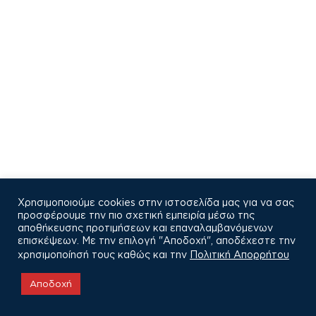
Χρησιμοποιούμε cookies στην ιστοσελίδα μας για να σας
προσφέρουμε την πιο σχετική εμπειρία μέσω της
αποθήκευσης προτιμήσεων και επαναλαμβανόμενων
επισκέψεων. Με την επιλογή "Αποδοχή", αποδέχεστε την
χρησιμοποίησή τους καθώς και την
Πολιτική Απορρήτου
COPYRIGHT © 2021
Αποδοχή
Πολιτική Απορρήτου