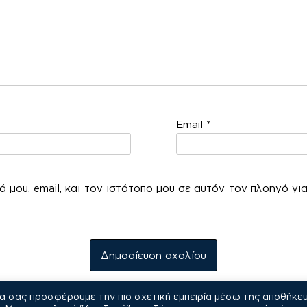
Email
*
 μου, email, και τον ιστότοπο μου σε αυτόν τον πλοηγό γι
να σας προσφέρουμε την πιο σχετική εμπειρία μέσω της αποθήκε
COPYRIGHT © 2021