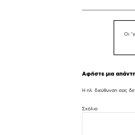
Πλοήγη
άρθρω
Οι “
Αφήστε μια απάντ
Η ηλ. διεύθυνση σας δε
Σ