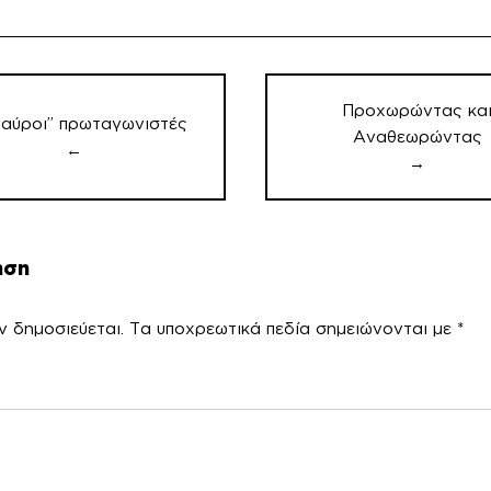
ση
ν
Προχωρώντας κα
γαύροι” πρωταγωνιστές
Αναθεωρώντας
←
→
ηση
ν δημοσιεύεται.
Τα υποχρεωτικά πεδία σημειώνονται με
*
χόλ