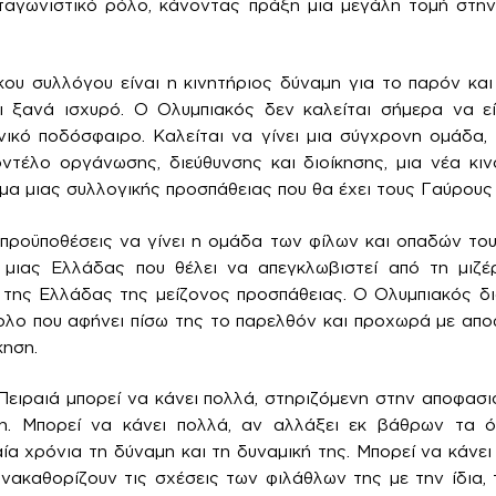
ταγωνιστικό ρόλο, κάνοντας πράξη μια μεγάλη τομή στην
κου συλλόγου είναι η κινητήριος δύναμη για το παρόν και 
ι ξανά ισχυρό. Ο Ολυμπιακός δεν καλείται σήμερα να ε
ικό ποδόσφαιρο. Καλείται να γίνει μια σύγχρονη ομάδα,
ντέλο οργάνωσης, διεύθυνσης και διοίκησης, μια νέα κιν
ημα μιας συλλογικής προσπάθειας που θα έχει τους Γαύρου
 προϋποθέσεις να γίνει η ομάδα των φίλων και οπαδών το
 μιας Ελλάδας που θέλει να απεγκλωβιστεί από τη μιζέρ
της Ελλάδας της μείζονος προσπάθειας. Ο Ολυμπιακός δι
ολο που αφήνει πίσω της το παρελθόν και προχωρά με απο
κηση.
Πειραιά μπορεί να κάνει πολλά, στηριζόμενη στην αποφασισ
η. Μπορεί να κάνει πολλά, αν αλλάξει εκ βάθρων τα 
α χρόνια τη δύναμη και τη δυναμική της. Μπορεί να κάνει 
νακαθορίζουν τις σχέσεις των φιλάθλων της με την ίδια, 