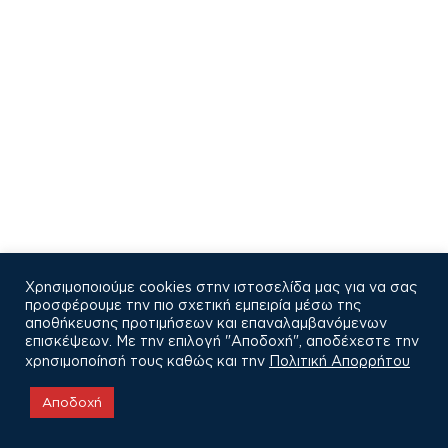
Χρησιμοποιούμε cookies στην ιστοσελίδα μας για να σας
προσφέρουμε την πιο σχετική εμπειρία μέσω της
αποθήκευσης προτιμήσεων και επαναλαμβανόμενων
επισκέψεων. Με την επιλογή "Αποδοχή", αποδέχεστε την
χρησιμοποίησή τους καθώς και την
Πολιτική Απορρήτου
COPYRIGHT © 2021
Αποδοχή
Πολιτική Απορρήτου