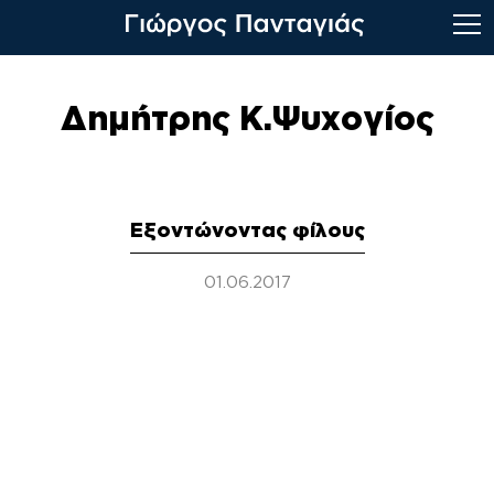
Skip
to
Δημήτρης Κ.Ψυχογίος
content
Εξοντώνοντας φίλους
01.06.2017