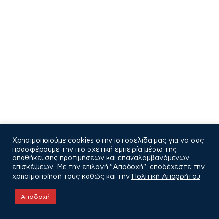
Χρησιμοποιούμε cookies στην ιστοσελίδα μας για να σας
προσφέρουμε την πιο σχετική εμπειρία μέσω της
αποθήκευσης προτιμήσεων και επαναλαμβανόμενων
επισκέψεων. Με την επιλογή "Αποδοχή", αποδέχεστε την
χρησιμοποίησή τους καθώς και την
Πολιτική Απορρήτου
COPYRIGHT © 2021
Αποδοχή
Πολιτική Απορρήτου