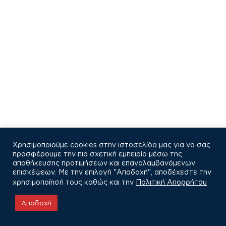
Χρησιμοποιούμε cookies στην ιστοσελίδα μας για να σας
προσφέρουμε την πιο σχετική εμπειρία μέσω της
αποθήκευσης προτιμήσεων και επαναλαμβανόμενων
επισκέψεων. Με την επιλογή "Αποδοχή", αποδέχεστε την
χρησιμοποίησή τους καθώς και την
Πολιτική Απορρήτου
COPYRIGHT © 2021
Αποδοχή
Πολιτική Απορρήτου