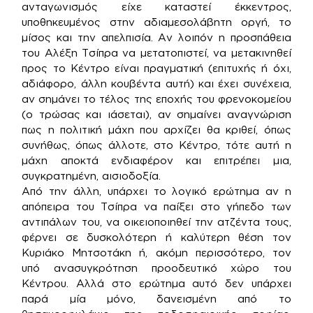
ανταγωνισμός είχε καταστεί έκκεντρος,
υποθηκευμένος στην αδιαμεσολάβητη οργή, το
μίσος και την απελπισία. Αν λοιπόν η προσπάθεια
του Αλέξη Τσίπρα να μετατοπιστεί, να μετακινηθεί
προς το Κέντρο είναι πραγματική (επιτυχής ή όχι,
αδιάφορο, άλλη κουβέντα αυτή) και έχει συνέχεια,
αν σημάνει το τέλος της εποχής του φρενοκομείου
(ο τρώσας και ιάσεται), αν σημαίνει αναγνώριση
πως η πολιτική μάχη που αρχίζει θα κριθεί, όπως
συνήθως, όπως άλλοτε, στο Κέντρο, τότε αυτή η
μάχη αποκτά ενδιαφέρον και επιτρέπει μια,
συγκρατημένη, αισιοδοξία.
Από την άλλη, υπάρχει το λογικό ερώτημα αν η
απόπειρα του Τσίπρα να παίξει στο γήπεδο των
αντιπάλων του, να οικειοποιηθεί την ατζέντα τους,
φέρνει σε δυσκολότερη ή καλύτερη θέση τον
Κυριάκο Μητσοτάκη ή, ακόμη περισσότερο, τον
υπό ανασυγκρότηση προοδευτικό χώρο του
Κέντρου. Αλλά στο ερώτημα αυτό δεν υπάρχει
παρά μία μόνο, δανεισμένη από το