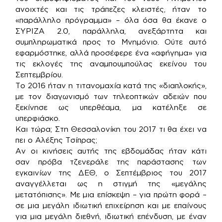
ανοιχτές και τις τράπεζες κλειστές, ήταν το
«παράλληλο πρόγραμμα» – όλα όσα θα έκανε ο
ΣΥΡΙΖΑ 2.0, παράλληλα, ανεξάρτητα και
συμπληρωματικά προς το Μνημόνιο. Ούτε αυτό
εφαρμόστηκε, αλλά προσέφερε ένα «αφήγημα» για
τις εκλογές της αναμπουμπούλας εκείνου του
Σεπτεμβρίου.
Το 2016 ήταν η τιτανομαχία κατά της «διαπλοκής»,
με τον διαγωνισμό των τηλεοπτικών αδειών που
ξεκίνησε ως υπερθέαμα, μα κατέληξε σε
υπερφιάσκο.
Και τώρα; Στη Θεσσαλονίκη του 2017 τι θα έχει να
πει ο Αλέξης Τσίπρας;
Αν οι κινήσεις αυτής της εβδομάδας ήταν κάτι
σαν πρόβα τζενεράλε της παράστασης των
εγκαινίων της ΔΕΘ, ο Σεπτέμβριος του 2017
αναγγέλλεται ως η στιγμή της «μεγάλης
μετατόπισης». Με μια επίσκεψη – για πρώτη φορά –
σε μια μεγάλη ιδιωτική επιχείρηση και με επαίνους
για μια μεγάλη διεθνή, ιδιωτική επένδυση, με έναν