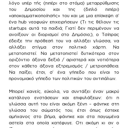
λόγο υπέρ τής (πιπέρι στο στόμα) μεταρρύθμισης
του Δημοσίου και της (διπλό πιπέρι)
«αποκομματικοποίησής» του και με μια επίσκεψη σ’
ένα hub νεοφυών επιχειρήσεων (Τι τις θέλουν τις
startups αυτά τα παιδιά; Γιατί δεν περιμένουν να
ανοίξουν οι διορισμοί στο Δημόσιο;), ο Τσίπρας
έδειξε την πρόθεσή του να αλλάξει γλώσσα, να
αλλάξει στίγμα στον πολιτικό χάρτη. Να
μετατοπιστεί. Να μετατοπιστεί δυτικότερα στον
οριζόντιο άξονα δεξιά / αριστερά και νοτιότερα
στον κάθετο άξονα εξτρεμισμός / μετριοπάθεια.
Να παίξει, έτσι, σ’ ένα γήπεδο που είναι το
προνομιακό γήπεδο των πολιτικών του αντιπάλων.
Μπορεί κανείς, εύκολα, να συντάξει έναν μακρύ
κατάλογο ενστάσεων και επιφυλάξεων: ότι η
γλώσσα αυτή του είναι ακόμη ξένη – φάνηκε στη
γλώσσα του σώματός του, έτσι όπως έστεκε
αμήχανος στο βήμα, φάνηκε και στα παγωμένα
αστεία στα οποία κατέφυγε. Οτι ακόμη κι αν ο