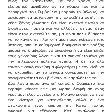
ίδιος την κατακτήσει, με τον χρόνο, είναι
εξαιρετικά αμφίβολο αν το κόμμα του και το
Υπουργικό του Συμβούλιο μπορούν (ή θέλουν) να
αρχίσουν να μαθαίνουν την αλφαβήτα αυτής της
νέας, ξένης γλώσσας. Οτι είναι σχετικά εύκολο να
διορθώνεις πορεία και να αλλάζεις στίγμα όταν
είσαι στην αντιπολίτευση, μα είναι πολύ δύσκολο
να το κάνεις εν πλω, στη μέση μιας κυβερνητικής
θητείας, όπου η καθημερινή δοκιμασία της πράξης
μπορεί να διαψεύδει, να ακυρώνει ή να εξευτελίζει
τους γενναίους λόγους και τα σκηνοθετημένα για
την τηλεόραση πολιτικά events. Ή ότι το όλο
επικοινωνιακό εγχείρημα φλερτάρει με τον κίνδυνο
να ακυρωθεί, αν το μήνυμα συγκρουστεί με την
πραγματικότητα που βιώνουν οι παραλήπτες του.
Δυο λόγια παραπάνω επ’ αυτού: ο Ουμπέρτο Εκο
έγραψε κάποτε πως μια ωραία διαφήμιση ενός
νέου μοντέλου ψυγείου στο Μιλάνο μπορεί να είναι
ένα κίνητρο για κατανάλωση, αλλά σ’ ένα
φτωχόσπιτο ενός χωριού της Κάτω Ιταλίας
αφορμή για εξέγερση. Κατ’ αναλογία, η