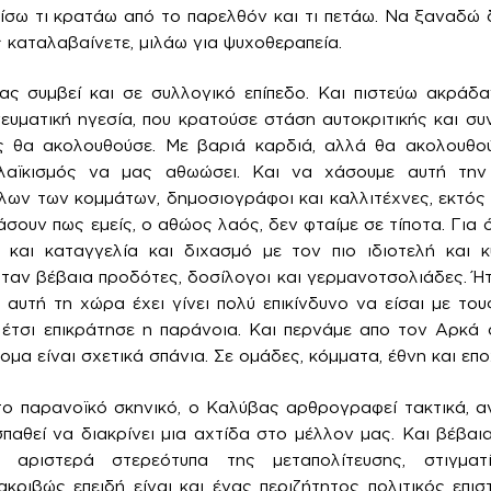
σω τι κρατάω από το παρελθόν και τι πετάω. Να ξαναδώ δ
ς καταλαβαίνετε, μιλάω για ψυχοθεραπεία.
ας συμβεί και σε συλλογικό επίπεδο. Και πιστεύω ακράδα
πνευματική ηγεσία, που κρατούσε στάση αυτοκριτικής και σ
ς θα ακολουθούσε. Με βαριά καρδιά, αλλά θα ακολουθο
 λαϊκισμός να μας αθωώσει. Και να χάσουμε αυτή την 
όλων των κομμάτων, δημοσιογράφοι και καλλιτέχνες, εκτός
ουν πως εμείς, ο αθώος λαός, δεν φταίμε σε τίποτα. Για ό
και καταγγελία και διχασμό με τον πιο ιδιοτελή και κ
ήταν βέβαια προδότες, δοσίλογοι και γερμανοτσολιάδες. Ήτ
 αυτή τη χώρα έχει γίνει πολύ επικίνδυνο να είσαι με του
ς έτσι επικράτησε η παράνοια. Και περνάμε απο τον Αρκά 
ομα είναι σχετικά σπάνια. Σε ομάδες, κόμματα, έθνη και επο
ο παρανοϊκό σκηνικό, ο Καλύβας αρθρογραφεί τακτικά, α
παθεί να διακρίνει μια αχτίδα στο μέλλον μας. Και βέβαια
 αριστερά στερεότυπα της μεταπολίτευσης, στιγματ
ακριβώς επειδή είναι και ένας περιζήτητος πολιτικός επι