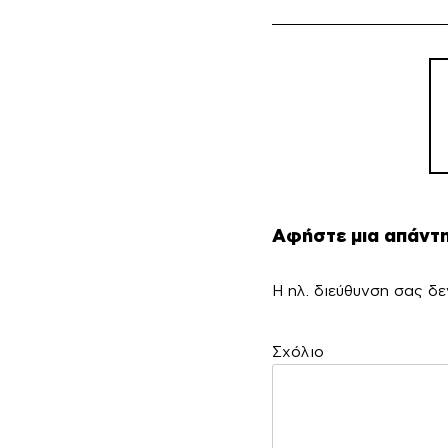
Πλ
άρ
Αφήστε μια απάντ
Η ηλ. διεύθυνση σας δε
Σ