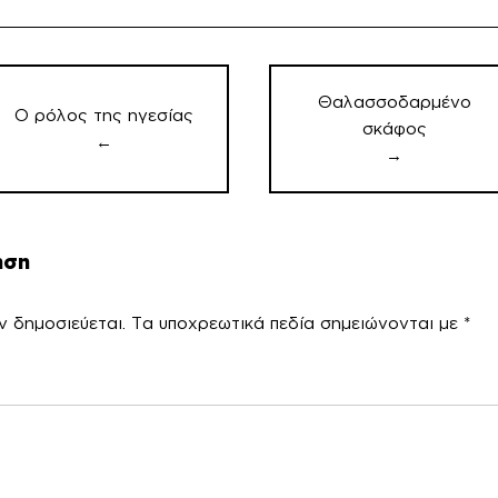
οήγηση
θρων
Θαλασσοδαρμένο
Ο ρόλος της ηγεσίας
σκάφος
←
→
ηση
ν δημοσιεύεται.
Τα υποχρεωτικά πεδία σημειώνονται με
*
χόλ