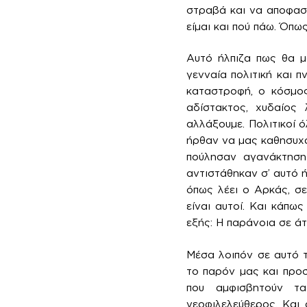
στραβά και να αποφασί
είμαι και πού πάω. Όπω
Αυτό ήλπιζα πως θα μ
γενναία πολιτική και 
καταστροφή, ο κόσμο
αδίστακτος, χυδαίος
αλλάξουμε. Πολιτικοί 
ήρθαν να μας καθησυχάσ
πούλησαν αγανάκτηση 
αντιστάθηκαν σ’ αυτό 
όπως λέει ο Αρκάς, σε
είναι αυτοί. Και κάπω
εξής: Η παράνοια σε άτ
Μέσα λοιπόν σε αυτό τ
το παρόν μας και προσ
που αμφισβητούν τα
νεοφιλελεύθερος. Και 