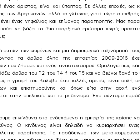
 ένας άριστος, είναι και ύποπτος. Σε άλλες εποχές, ως 
ς των Αμερικανών, αλλά τη γλίτωσε, γιατί τώρα ο εχθρός ε
ένει ένας νηφάλιος και επίμονος παρατηρητής. Μας παρα
 παύει να βάζει το ίδιο υπαρξιακό ερώτημα χωρίς προκατα
με;
 αυτών των κειμένων και μια δημιουργική ταξινόμησή του
ζοντας τα άρθρα όλης της επταετίας 2009-2016 έχε
ών που ζήσαμε και ενός αναστοχασμού. Ομολογώ πως κάπ
ζω άρθρα του ’12, του ’14 ή του ’15 και να βιώνω ξανά το
ως η γραφή του Καλύβα έχει πολλές αρετές: είναι απλή, α
εων και επιστημοσύνης και όπως είπα στην αρχή, εν
εται στην απελπισία και το μηδενισμό. Ένα σύντομο παρά
υμε επικίνδυνα στο ενδεχόμενο η εμπειρία της κρίσης να
θνος. Ο κίνδυνος είναι δηλαδή να κυριαρχήσει ένας
όλυτης παραίτησης. Το παράδειγμα των μετα-κομμουνι