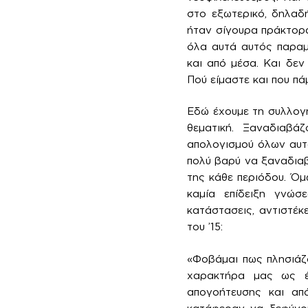
στο εξωτερικό, δηλαδή
ήταν σίγουρα πράκτορα
όλα αυτά αυτός παραμ
και από μέσα. Και δεν
Πού είμαστε και που πά
Εδώ έχουμε τη συλλογή
θεματική. Ξαναδιαβά
απολογισμού όλων αυτ
πολύ βαρύ να ξαναδιαβά
της κάθε περιόδου. Όμ
καμία επίδειξη γνώσ
κατάστασεις, αντιστέκ
του ’15:
«Φοβάμαι πως πλησιάζο
χαρακτήρα μας ως έ
απογοήτευσης και απ