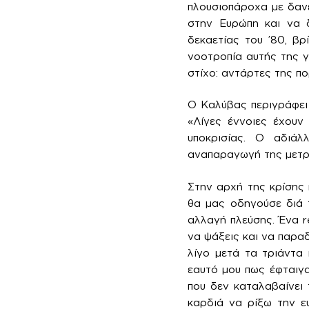
πλουσιοπάροχα με δανε
στην Ευρώπη και να δ
δεκαετίας του ’80, βρ
νοοτροπία αυτής της γ
στίχο: αντάρτες της π
Ο Καλύβας περιγράφει 
«Λίγες έννοιες έχουν
υποκρισίας. Ο αδιά
αναπαραγωγή της μετρι
Στην αρχή της κρίσης
θα μας οδηγούσε διά τ
αλλαγή πλεύσης. Ένα r
να ψάξεις και να παραδ
λίγο μετά τα τριάντα
εαυτό μου πως έφταιγαν
που δεν καταλαβαίνει
καρδιά να ρίξω την ε