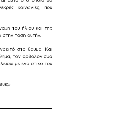
ναι αυτό στο οποίο θα
νεκρές κοινωνίες, που
ναμη του ήλιου και της
ο στην τάση αυτή».
νοιχτό στο θαύμα. Και
σθημα, τον ορθολογισμό
κλείσω με ένα στίχο του
ευε;»