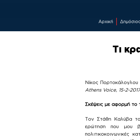
Αρχική
Δημόσιο
Skip
to
Tι κρ
content
Νίκος Πορτοκάλογλου
Athens Voice, 15-2-201
Σκέψεις με αφορμή το 
Τον Στάθη Καλύβα το
ερώτηση που μου β
πολιτικοκοινωνικές κ