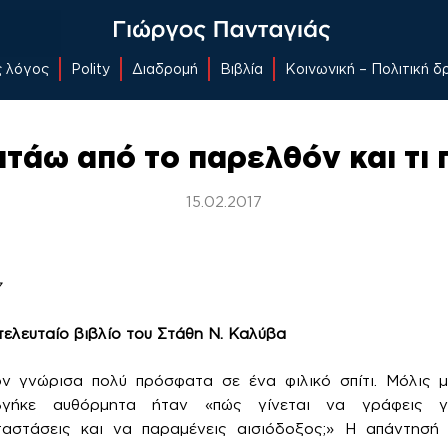
ς λόγος
Polity
Διαδρομή
Βιβλία
Κοινωνική – Πολιτική 
ατάω από το παρελθόν και τι
15.02.2017
7
τελευταίο βιβλίο του Στάθη Ν. Καλύβα
ν γνώρισα πολύ πρόσφατα σε ένα φιλικό σπίτι. Μόλις 
γήκε αυθόρμητα ήταν «πώς γίνεται να γράφεις γ
αταστάσεις και να παραμένεις αισιόδοξος;» Η απάντησή 