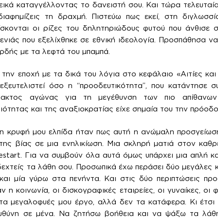
ικά καταγγέλλοντας το δανειστή σου. Και τώρα τελευταία
ιαφημίζεις τη δραχμή. Πιστεύω πως εκεί, στη διγλωσσί
ίσκονται οι ρίζες του δηλητηριώδους φυτού που άνθισε 
ενιάς που εξελίχθηκε σε εθνική ιδεολογία. Προσπάθησα ν
ορδής με τα λεφτά του μπαμπά.
την εποχή με τα δικά του λόγια στο κεφάλαιο «Αιτίες και 
 εξευτελιστεί όσο η “προοδευτικότητα”, που κατάντησε 
λλακτος αγώνας για τη μεγέθυνση των πιο απίθανων
ότητας και της αναξιοκρατίας είχε σημαία του την πρόοδο
 η κρυφή μου ελπίδα ήταν πως αυτή η ανώμαλη προσγείωσ
ης βίας σε μια ενηλικίωση. Μια σκληρή ματιά στον καθρέ
estart. Για να συμβούν όλα αυτά όμως υπάρχει μια απλή κ
εχτείς τα λάθη σου. Προσωπικά έχω περάσει δύο μεγάλες κρ
 και μία γύρω στα πενήντα. Και στις δύο περιπτώσεις πρ
 η κοινωνία, οι δισκογραφικές εταιρείες, οι γυναίκες, οι 
 τα μεγαλοφυές μου έργο, αλλά δεν τα κατάφερα. Κι έτσι
υθύνη σε μένα. Να ζητήσω βοήθεια και να ψάξω τα λάθ