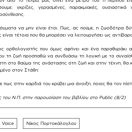
ν από το τέλμα, μας δίνει ένα μέτρο του τι περίπου εί
υμε: γκρίζες, γερασμένες, παρακμιακές, ουσιαστικά 
οσύνθεσης.
γματα να μην είναι έτσι. Πως, ας πούμε, η ζωοδότρα δύ
είναι τέτοια που θα μπορέσει να λειτουργήσει ως αντίβαρ
ος ορθολογιστής που όμως αφήνει και ένα παραθυράκι α
μου τη ζωή προσπαθώ να συνδυάσω τη λογική με το συναί
ίστη στο θαύμα της ανάστασης στη ζωή και στην τέχνη, θα 
μένο στον Στάθη:
ε πως στην καρδιά του κρύβει μια άνοιξη, ποιος θα τον πίστ
ς του Ν.Π. στην παρουσίαση του βιβλίου στο Public (8/2)
 Voice
Νίκος Πορτοκάλογλου