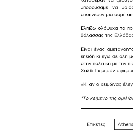
κατάφεραν να ξεφύγου
μπορούσαμε να μοιάσο
αποπνέουν μια οσμή απ
Ελπίζω ολόψυχα τα πρά
θάλασσας της Ελλάδας 
Είναι ένας αμετανόητ
επειδή κι εγώ σε όλη 
στην πολιτική με την π
Χαλίλ Γκιμπράν αφιερω
«Κι αν ο χειμώνας έλεγ
*Το κείμενο της ομιλία
Ετικέτες
Athens