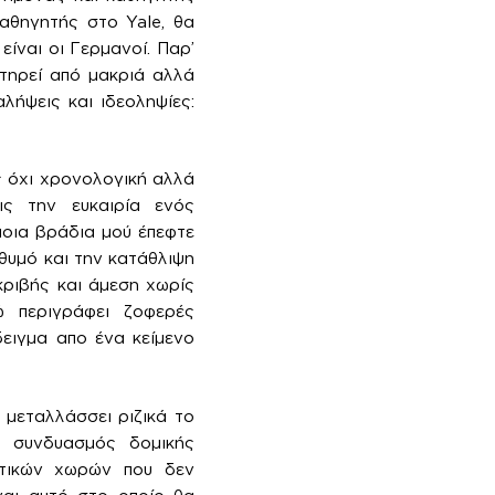
καθηγητής στο Yale, θα
ίναι οι Γερμανοί. Παρ’
τηρεί από μακριά αλλά
λήψεις και ιδεοληψίες:
ς όχι χρονολογική αλλά
ις την ευκαιρία ενός
οια βράδια μού έπεφτε
 θυμό και την κατάθλιψη
κριβής και άμεση χωρίς
ώ περιγράφει ζοφερές
δειγμα απο ένα κείμενο
 μεταλλάσσει ριζικά το
 συνδυασμός δομικής
στικών χωρών που δεν