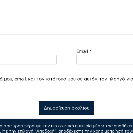
Email
*
 μου, email, και τον ιστότοπο μου σε αυτόν τον πλοηγό γι
να σας προσφέρουμε την πιο σχετική εμπειρία μέσω της αποθήκε
COPYRIGHT © 2021
Με την επιλογή "Αποδοχή", αποδέχεστε την χρησιμοποίησή του