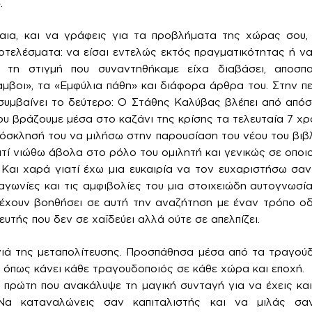
.
αια, και να γράφεις για τα προβλήματα της χώρας σου, 
οτελέσματα: να είσαι εντελώς εκτός πραγματικότητας ή να
ι τη στιγμή που συναντηθήκαμε είχα διαβάσει, αποσπ
μβοι», τα «Εμφύλια πάθη» και διάφορα άρθρα του. Στην πε
συμβαίνει το δεύτερο: Ο Στάθης Καλύβας βλέπει από από
ου βράζουμε μέσα στο καζάνι της κρίσης τα τελευταία 7 χρ
όσκλησή του να μιλήσω στην παρουσίαση του νέου του βιβλ
ατί νιώθω άβολα στο ρόλο του ομιλητή και γενικώς σε οπο
 Και χαρά γιατί έχω μια ευκαιρία να τον ευχαριστήσω σ
γωνίες και τις αμφιβολίες του μια στοιχειώδη αυτογνωσία.
ε έχουν βοηθήσει σε αυτή την αναζήτηση με έναν τρόπο ο
τής που δεν σε χαϊδεύει αλλά ούτε σε απελπίζει.
ιά της μεταπολίτευσης. Προσπάθησα μέσα από τα τραγούδ
, όπως κάνει κάθε τραγουδοποιός σε κάθε χώρα και εποχή.
η πρώτη που ανακάλυψε τη μαγική συνταγή για να έχεις και
Να καταναλώνεις σαν καπιταλιστής και να μιλάς σαν