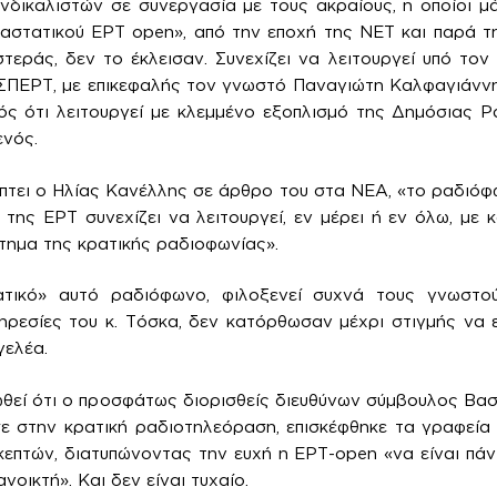
νδικαλιστών σε συνεργασία με τους ακραίους, η οποίοι μά
αστατικού EPT open», από την εποχή της ΝΕΤ και παρά τ
ράς, δεν το έκλεισαν. Συνεχίζει να λειτουργεί υπό τον
ΣΠΕΡΤ, με επικεφαλής τον γνωστό Παναγιώτη Καλφαγιάννη.
ός ότι λειτουργεί με κλεμμένο εξοπλισμό της Δημόσιας 
ενός.
τει ο Ηλίας Κανέλλης σε άρθρο του στα ΝΕΑ, «το ραδιόφ
 της ΕΡΤ συνεχίζει να λειτουργεί, εν μέρει ή εν όλω, με 
ημα της κρατικής ραδιοφωνίας».
ατικό» αυτό ραδιόφωνο, φιλοξενεί συχνά τους γνωστού
πηρεσίες του κ. Τόσκα, δεν κατόρθωσαν μέχρι στιγμής να 
γελέα.
ιωθεί ότι ο προσφάτως διορισθείς διευθύνων σύμβουλος Βα
ε στην κρατική ραδιοτηλεόραση, επισκέφθηκε τα γραφεία
κεπτών, διατυπώνοντας την ευχή η EΡΤ-open «να είναι πάντ
νοικτή». Και δεν είναι τυχαίο.