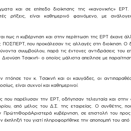
ματα και σε επίπεδο διοίκησης της «κανονικής» ΕΡΤ.
χτές ρήξεις, είναι καθημερινό φαινόμενο, με ανάλογε
ίναι πως η κυβέρνηση και στην περίπτωση της ΕΡΤ έκανε ά
ς ΠΟΣΠΕΡΤ, που προκάλεσαν τις αλλαγές στη διοίκηση. Ο δ
ύνοντα συυμβούλου, παρά τις έντονες αντιδράσεις του επ
Διονύση Τσακνή- ο οποίος μάλιστα απείλησε με παραίτηση
.
ν πτόησε τον κ. Τσακνή και οι καυγάδες, οι αντιπαραθέσ
οσίως, είναι συχνοί και καθημερινοί.
ες που παρέλυσαν την ΕΡΤ, οδήγησαν τελευταία και στην
ρίου, από μέλος του Δ.Σ. της εταιρείας. Ο συνθέτης, πο
ν ΠρώτηΦοράΑριστερά κυβέρνηση, σε επιστολή του προ
ν έκπληξή του γιατί πληροφορήθηκε την αποπομπή του από τ