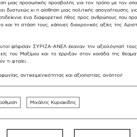
ση μιας προσωπικής προσβολής για τον τρόπο με τον οπο
ει δυστυχώς κι η αίσθηση μιας πολιτικής απογοήτευσης, γι
επιδείκνυε ένα διαφορετικό ήθος προς ανθρώπους που προ
ο και τη στάση τους, κάποιες διαχρονικές αξίες της Αρισ
 αυτοί ψήφισαν ΣΥΡΙΖΑ-ΑΝΕΛ έκαναν την αξιολόγησή τους
λείς του Μαξίμου και το έρριξαν στον καιάδα της θεαματι
ν τι φταίει…
υφωνίας, αντικειμενικότητας και αξιοπιστίας, ανόητοι!
ρύθμιση
Μιχάλης Κυριακίδης
Πλοήγηση
άρθρων