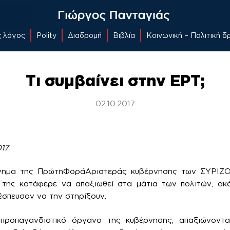
ς λόγος
Polity
Διαδρομή
Βιβλία
Κοινωνική – Πολιτική 
Tι συμβαίνει στην ΕΡΤ;
02.10.2017
017
γημα της ΠρώτηΦοράΑριστεράς κυβέρνησης των ΣΥΡΙΖ
 της κατάφερε να απαξιωθεί στα μάτια των πολιτών, ακ
έσπευσαν να την στηρίξουν.
προπαγανδιστικό όργανο της κυβέρνησης, απαξιώνοντα