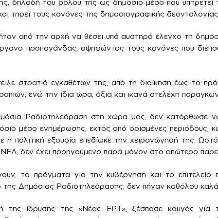
ς, δηλαδή του ρόλου της ως δημόσιο μέσο που υπηρετεί 
και τηρεί τους κανόνες της δημοσιογραφικής δεοντολογίας
ήταν από την αρχή να θέσει υπό αυστηρό έλεγχο τη δημόσ
όργανο προπαγάνδας, αψηφώντας τους κανόνες που διέπ
τειλε στρατιά εγκαθέτων της, από τη διοίκηση έως το πρ
οπιών, ενώ την ίδια ώρα, άξια και ικανά στελέχη παραγκων
Δημόσια Ραδιοτηλεόραση στη χώρα μας, δεν κατόρθωσε ν
σιο μέσο ενημέρωσης, εκτός από ορισμένες περιόδους, κ
ε η πολιτική εξουσία επεδίωκε την χειραγώγησή της. Ωστό
ΑΝΕΛ, δεν έχει προηγούμενο παρά μόνον στο απώτερο παρε
ουν, τα πράγματα για την κυβέρνηση και το επιτελείο π
 της Δημόσιας Ραδιοτηλεόρασης, δεν πήγαν καθόλου καλά
ή της ίδρυσης της «Νέας ΕΡΤ», ξέσπασε καυγάς για τ