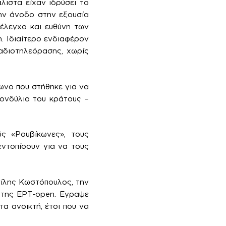
λιστα είχαν ιδρύσει το
ην άνοδο στην εξουσία
 έλεγχο και ευθύνη των
 Ιδιαίτερο ενδιαφέρον
Ραδιοτηλεόρασης, χωρίς
ωνο που στήθηκε για να
κονδύλια του κράτους –
ς «Ρουβίκωνες», τους
εντοπίσουν για να τους
σίλης Κωστόπουλος, την
 της ΕΡΤ-open. Εγραψε
α ανοικτή, έτσι που να