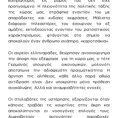
κανιβαλισμός εις βάρος του, δεν είχε
προηγούμενο. Η πλειονότητα της πολιτικής τάξης
της χώρας μας, στράφηκε εναντίον του με
απαράδεκτες και χυδαίες εκφράσεις. Μάλιστα
διάφοροι τηλεαστέρες, του έσουρναν τα εξ
αμάξης, εκτοξεύοντας εναντίον του ρατσιστικούς
χαρακτηρισμούς, φτάνοντας στο σημείο να
αποκαλούν έναν άνθρωπο ανάπηρο, «καροτσάκια».
Οι αχρείοι ελληναράδες, θεώρησαν ανοσιούργημα
την άποψη που εξέφρασε για τη χώρα μας, ο τότε
Γερμανός υπουργός οικονομικών, μολονότι
αποτύπωνε την αδιάψευστη πραγματικότητα. Η
άρνηση της αλήθειας, κάθε άλλο παρά αθώα
αντίδραση είναι. Δεν υποκρύπτει μόνο πρόθεση
συγκάλυψης. Αλλά και αναμφισβήτητες ενοχές.
Οι στυλοβάτες της υστέρησης, εξοργίζονται όταν
κάποιος τραβάει τις κουρτίνες στην άκρη και
αποκαλύπτονται οι νοσογόνες επιλογές τους.
Αμφισβητούν αυτονόητες παραδοχές.