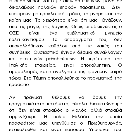
Η αποσιώπηση και η μετακύλιση ευθυνών, μόνο σε
δικολάβους παλαιών εποχών παραπέμπει. Δεν
υποτιμούν με προκλητικό τρόπο, τη μνήμη και την
κρίση μας. Το χειρότερο είναι ότι μας βγάζουν,
από τις ράγες της λογικής. Όπως αποδεικνύεται, ο
ΟΣΕ είναι ένα εμβληματικό μνημείο
πολιτικαντισμού. Τα σπαράγματα του, δεν
αποκολλήθηκαν καθόλου από τις κακές του
συνήθειες. Ουσιαστικά έγιναν δέσμια συναλλαγών
και σκοτεινών μεθοδεύσεων. Η περίπτωση της
Ιταλικής εταιρείας, είναι αποκαλυπτική. Ο
αμοραλισμός και η αναλγησία της, φάνηκαν καιρό
τώρα. Στα Τέμπη αποκαλύφθηκε το πραγματικό της
πρόσωπο.
Αν πράγματι θέλουμε να δούμε την
πραγματικότητα κατάματα, εύκολα διαπιστώνουμε
ότι δεν είναι στραβός ο γιαλός, αλλά στραβά
αρμενίζουμε. Η παλιά Ελλάδα την οποία
προσφάτως μας υπενθύμισε ο Πρωθυπουργός,
εξακολουθεί και είναι παρούσα. Υπουργοί του,