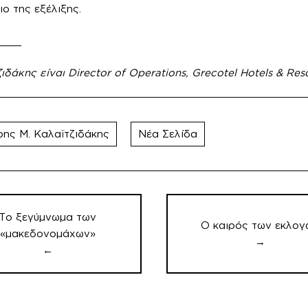
ο της εξέλιξης.
____
δάκης είναι Director of Operations, Grecotel Hotels & Res
ης Μ. Καλαϊτζιδάκης
Νέα Σελίδα
ηση
ν
Το ξεγύμνωμα των
Ο καιρός των εκλογ
«μακεδονομάχων»
→
←