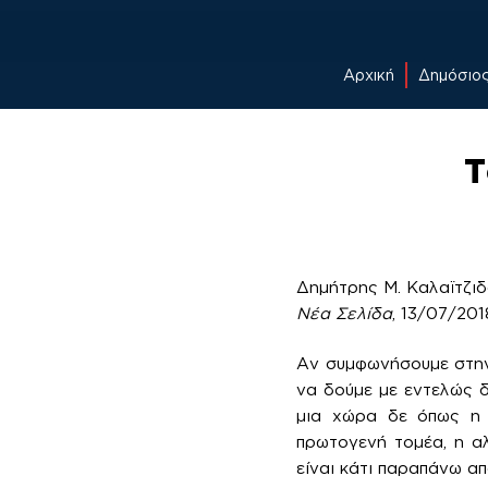
Αρχική
Δημόσιο
Skip
to
T
content
Δημήτρης Μ. Καλαϊτζι
Νέα Σελίδα
, 13/07/201
Αν συμφωνήσουμε στην 
να δούμε με εντελώς δ
μια χώρα δε όπως η 
πρωτογενή τομέα, η α
είναι κάτι παραπάνω α