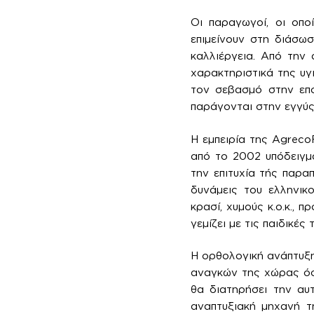
Οι παραγωγοί, οι οποί
επιμείνουν στη διάσωσ
καλλιέργεια. Από την 
χαρακτηριστικά της υγ
τον σεβασμό στην επο
παράγονται στην εγγύ
Η εμπειρία της Agreco
από το 2002 υπόδειγμα
την επιτυχία τής παρα
δυνάμεις του ελληνικ
κρασί, χυμούς κ.ο.κ.,
γεμίζει με τις παιδικές
Η ορθολογική ανάπτυξη
αναγκών της χώρας όσ
θα διατηρήσει την αυ
αναπτυξιακή μηχανή τ