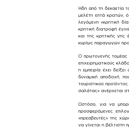
Ηδη από τη δεκαετία το
μελέτη επτά κρατών, 
λεγόμενη «κρητική δίαι
κρητική διατροφή έγιν
και της κρητικής γης
κυρίως παραγωγών προς
Ο πρωτογενής τομέας έ
επιχειρηματικούς κλάδ
η εμπειρία έχει δείξε
δυναμική αποδοχή, πο
τουριστικού προϊόντος
σαλάτας» ανέρχεται στ
Ωστόσο, για να μπορέ
προσφερόμενες επιλογ
«πρεσβευτές» της χώρ
να γίνεται η βέλτιστη 