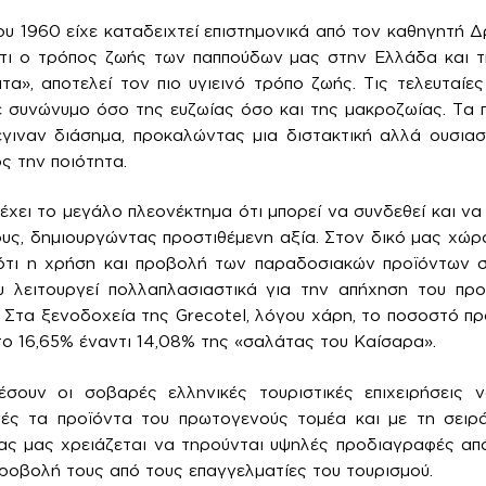
υ 1960 είχε καταδειχτεί επιστημονικά από τον καθηγητή Δρ
ότι ο τρόπος ζωής των παππούδων μας στην Ελλάδα και τη
τα», αποτελεί τον πιο υγιεινό τρόπο ζωής. Τις τελευταίες
ε συνώνυμο όσο της ευζωίας όσο και της μακροζωίας. Τα 
 έγιναν διάσημα, προκαλώντας μια διστακτική αλλά ουσια
 την ποιότητα.
χει το μεγάλο πλεονέκτημα ότι μπορεί να συνδεθεί και να
ους, δημιουργώντας προστιθέμενη αξία. Στον δικό μας χώρο
ι ότι η χρήση και προβολή των παραδοσιακών προϊόντων 
υ λειτουργεί πολλαπλασιαστικά για την απήχηση του πρ
. Στα ξενοδοχεία της Grecotel, λόγου χάρη, το ποσοστό πρ
ο 16,65% έναντι 14,08% της «σαλάτας του Καίσαρα».
σουν οι σοβαρές ελληνικές τουριστικές επιχειρήσεις
ές τα προϊόντα του πρωτογενούς τομέα και με τη σειρ
ας μας χρειάζεται να τηρούνται υψηλές προδιαγραφές απ
προβολή τους από τους επαγγελματίες του τουρισμού.