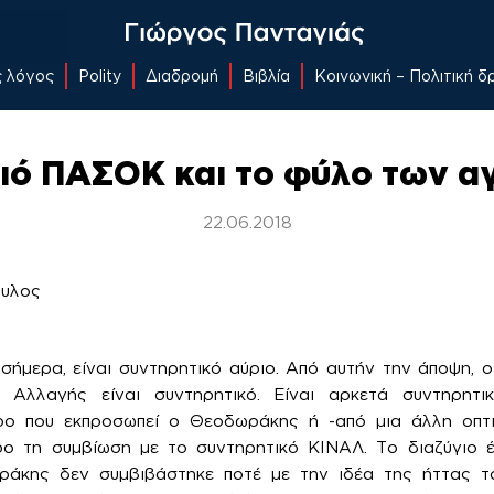
ς λόγος
Polity
Διαδρομή
Βιβλία
Κοινωνική – Πολιτική 
ιό ΠΑΣΟΚ και το φύλο των 
22.06.2018
ουλος
ό σήμερα, είναι συντηρητικό αύριο. Από αυτήν την άποψη
α Αλλαγής είναι συντηρητικό. Είναι αρκετά συντηρητ
ρο που εκπροσωπεί ο Θεοδωράκης ή -από μια άλλη οπτι
ρο τη συμβίωση με το συντηρητικό ΚΙΝΑΛ. Το διαζύγιο έ
άκης δεν συμβιβάστηκε ποτέ με την ιδέα της ήττας τ