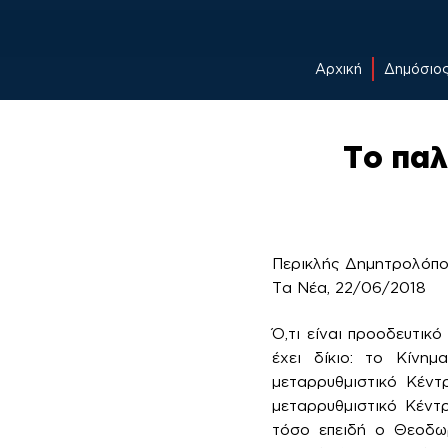
Αρχική
Δημόσιο
Skip
to
Το παλ
content
Περικλής Δημητρολόπ
Τα Νέα, 22/06/2018
Ό,τι είναι προοδευτικ
έχει δίκιο: το Κίνημ
μεταρρυθμιστικό Κέντ
μεταρρυθμιστικό Κέντ
τόσο επειδή ο Θεοδωρ