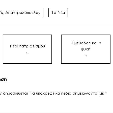
λής Δημητρολόπουλος
Τα Νέα
Πλοήγηση
άρθρων
Η μέθοδος και η
Περί πατριωτισμού
ψυχή
←
→
ηση
ν δημοσιεύεται.
Τα υποχρεωτικά πεδία σημειώνονται με
*
χόλ