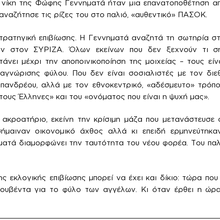
η νίκη της Φώφης Γεννηματά ήταν μια επανατοποθέτηση απ
ναζήτησε τις ρίζες του στο παλιό, «αυθεντικό» ΠΑΣΟΚ.
στρατηγική επιβίωσης. Η Γεννηματά αναζητά τη σωτηρία 
 στον ΣΥΡΙΖΑ. Όλων εκείνων που δεν ξεχνούν τι ση
άνει μέχρι την αποποινικοποίηση της μοιχείας – τους εί
γνώρισης φύλου. Που δεν είναι σοσιαλιστές με τον διεθ
πανδρέου, αλλά με τον εθνοκεντρικό, «αδέσμευτο» τρόπο
τους Έλληνες» και του «ονόματος που είναι η ψυχή μας».
ακροατήριο, εκείνη την κρίσιμη μάζα που μετανάστευσε
ήμαιναν οικονομικό άχθος αλλά κι επειδή ερμηνεύτηκα
ματά διαμορφώνει την ταυτότητα του νέου φορέα. Του πα
ς εκλογικής επιβίωσης μπορεί να έχει και δίκιο: τώρα πο
κουβέντα για το φύλο των αγγέλων. Κι όταν έρθει η ώρ