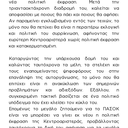
νέα πολιτική έκφραση. Μετά την
τριανταοκτάχρονη διαδρομή του, καλείται να
αποφασίσει με ποιους θα πάει και ποιους θα αφήσει.
Αν παραμείνει εγκλωβισμένο εντός των τειχών, το
μόνο που θα πετύχει θα είναι η περαιτέρω εκλογική
και πολιτική του συρρίκνωση, αφήνοντας την
ευρύτερη Κεντροαριστερά χωρίς πολιτική έκφραση
και κατακερματισμένη.
Καταργώντας την υπάρχουσα δομή του και
καλώντας ταυτόχρονα τα μέλη, τα στελέχη και
τους εναπομείναντες ψηφοφόρους του στην
επανάληψη της αυτοργάνωσης, το μόνο που θα
επιτύχει είναι η ανακύκλωση των σημερινών
προβλημάτων και αδιεξόδων. Εξάλλου, η
συγκεκριμένη τακτική βασίζεται σε ένα πολιτικό
υπόδειγμα που έχει κλείσει τον κύκλο του.
Επομένως το μεγάλο ζητούμενο για το ΠΑΣΟΚ
είναι να μπορέσει να γίνει εκ νέου η πολιτική
έκφραση της Κεντροαριστεράς, προβάλλοντας
ταυτόχρονα τη δική του αφήγηση για τα μεγάλα