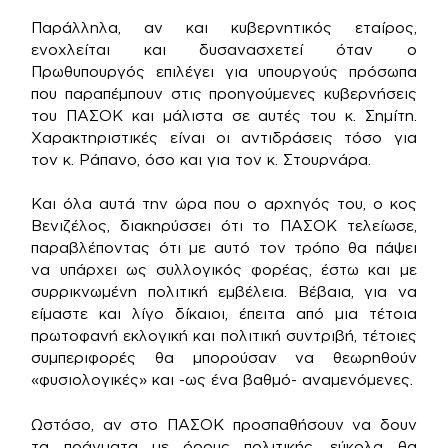
Παράλληλα, αν και κυβερνητικός εταίρος,
ενοχλείται και δυσανασχετεί όταν ο
Πρωθυπουργός επιλέγει για υπουργούς πρόσωπα
που παραπέμπουν στις προηγούμενες κυβερνήσεις
του ΠΑΣΟΚ και μάλιστα σε αυτές του κ. Σημίτη.
Χαρακτηριστικές είναι οι αντιδράσεις τόσο για
τον κ. Ράπανο, όσο και για τον κ. Στουρνάρα.
Και όλα αυτά την ώρα που ο αρχηγός του, ο κος
Βενιζέλος, διακηρύσσει ότι το ΠΑΣΟΚ τελείωσε,
παραβλέποντας ότι με αυτό τον τρόπο θα πάψει
να υπάρχει ως συλλογικός φορέας, έστω και με
συρρικνωμένη πολιτική εμβέλεια. Βέβαια, για να
είμαστε και λίγο δίκαιοι, έπειτα από μια τέτοια
πρωτοφανή εκλογική και πολιτική συντριβή, τέτοιες
συμπεριφορές θα μπορούσαν να θεωρηθούν
«φυσιολογικές» και -ως ένα βαθμό- αναμενόμενες.
Ωστόσο, αν στο ΠΑΣΟΚ προσπαθήσουν να δουν
τα πράγματα με όρους πολιτικής, εύκολα θα