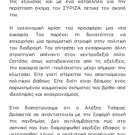
της εξουσίας και με ένα κατάλληλο για την
περίσταση όχημα, τον ΣΥΡΙΖΑ, πέτυχε τον σκοπό
του.
Η υγειονομική κρίση τού προσφέρει μια νέα
ευκαιρία. Τού παρέχει τη δυνατότητα να
επιχειρήσει μια πραγματική στροφή στην πολιτική
του διαδρομή. Του επιτρέπει να ενσαρκώσει άλλη
στρατηγική απέναντι στον κεντροδεξιό πόλο.
Ωστόσο, όπως καταδεικνύεται από τις εξελίξεις,
την ευκαιρία αυτή -τουλάχιστον μέχρι σήμερα- την
κλωτσάει. Είτε γιατί στερείται του απαιτούμενου
πολιτικού βάθους. Είτε διότι είναι δέσμιος ενός
παρωχημένου κομματικού σχήματος που βρίθει από
ιδεοληψίες και αναχρονισμούς.
Έτσι διαπιστώνουμε ότι ο Αλέξης Τσίπρας
βρίσκεται σε αναντιστοιχία με την ζοφερή εποχή
της πανδημίας. Δεν αντιλαμβάνεται πως στο
σκηνικό που έχει διαμορφωθεί κερδίζει έδαφος ο
μετριοπαθής λόγος, η ρεαλιστική προσέγγιση των