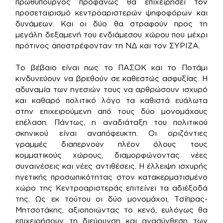
πρωθυπουργός προφανώς θα επιχειρήσει τον
προσεταιρισμό κεντροαριστερών ψηφοφόρων και
δυνάμεων. Και οι δύο θα στραφούν προς τη
μεγάλη δεξαμενή του ενδιάμεσου χώρου που μέχρι
πρότινος αποστρέφονταν τη ΝΔ και τον ΣΥΡΙΖΑ.
Το βέβαιο είναι πως το ΠΑΣΟΚ και το Ποτάμι
κινδυνεύουν να βρεθούν σε καθεστώς ασφυξίας. Η
αδυναμία των ηγεσιών τους να αρθρώσουν ισχυρό
και καθαρό πολιτικό λόγο τα καθιστά ευάλωτα
στην επιχειρούμενη από τους δύο μονομάχους
επέλαση. Πάντως, η αναδιάταξη του πολιτικού
σκηνικού είναι αναπόφευκτη. Οι οριζόντιες
γραμμές διαπερνούν πλέον όλους τους
κομματικούς χώρους, διαμορφώνοντας νέες
συναινέσεις και νέες αντιθέσεις. Η έλλειψη ισχυρής
ηγετικής προσωπικότητας στον κατακερματισμένο
χώρο της Κεντροαριστεράς επιτείνει τα αδιέξοδά
της. Ως εκ τούτου οι δύο μονομάχοι, Τσίπρας-
Μητσοτάκης, αξιοποιώντας το κενό, ευλόγως θα
επιχειρήσουν τη διεύρυνση και ανασύνθεση των