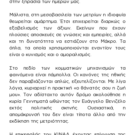
στην ξηρασία των ημερών μας.
Μάλιστα, στη μεσοβασιλεία των μετρίων η ιδιοφυία
θεωρείται αμάρτημα. Έτσι επιχειρείται διαρκώς ο
εξοβελισμός των άξιων. Eκείνων που έχουν
πλούσιες αποσκευές σε γνώσεις και εμπειρίες, αλλά
και τη δυνατότητα να εστιάζουν στο Μάκρο. Τα
όπλα, τα οποία χρησιμοποιούνται εναντίον τους
είναι ο κυνισμός και ο αμοραλισμός.
Στο πεδίο των κομματικών μηχανισμών τα
φαινόμενα είναι πάμπολλα. Οι κανόνες της ηθικής
δεν παραβιάζονται απλώς, εξευτελίζονται. Με λίγα
λόγια, κυριαρχεί η πρακτική «ο θάνατός σου η ζωή
μου». Τον αδίσταχτο αυτόν δρόμο ακολούθησε η
κυρία Γεννηματά ωθώντας τον Ευάγγελο Βενιζέλο
εκτός πολιτικής σκηνής. Ουσιαστικά, η
απομάκρυνσή του δεν είναι τίποτα άλλο από την
εκδίκηση της μετριότητας.
Η επικεφαλής του ΚΙΝΑΛ, έχοντας επίγνωση της