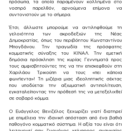
πρόσωπα, τα οποία παραμένουν κολλημένα στο
νοσηρό παρελθόν, αρνούμενα επίμονα να
συντονιστούν με το σήμερα.
Έτσι, άλλωστε μπορούμε να αντιληφθούμε τη
γελοιότητα των ακροδεξιών της Νέας
Δημοκρατίας, όπως του περιβόητου Κωνσταντίνου
Μπογδάνου. Την τραγωδία της πρόσφατης
κομματικής σύναξης του ΚΙΝΑΛ. Την εμετική
δημόσια πρόσκληση της κυρίας Γεννηματά προς
τους αμφισβητούντες της να την επισκεφθούν στη
Χαριλάου Τρικούπη να τους «πει κάποια
φωνήεντα»! Τη μιζέρια μιας ιδεοληπτικής σέκτας
που υποδύεται την αξιωματική αντιπολίτευση,
εγκαταλείποντας την πρόθεσή της να μετεξελιχθεί
σε σοβαρό κόμμα.
Ο Ευάγγελος Βενιζέλος ξεχωρίζει γιατί διατηρεί
με επιμέλεια την ιδανική απόσταση από ένα βαθιά
παθογόνο κομματικό σύστημα. Η αξία του είναι ότι
λειτουργεί σαν ζωογόνος χείμαρρος, αναγκαίος