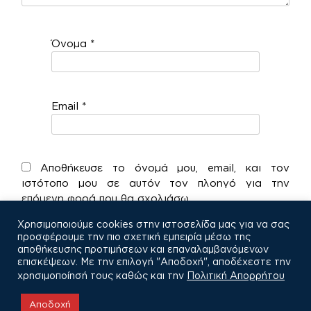
Όνομα
*
Email
*
Αποθήκευσε το όνομά μου, email, και τον
ιστότοπο μου σε αυτόν τον πλοηγό για την
επόμενη φορά που θα σχολιάσω.
Χρησιμοποιούμε cookies στην ιστοσελίδα μας για να σας
προσφέρουμε την πιο σχετική εμπειρία μέσω της
αποθήκευσης προτιμήσεων και επαναλαμβανόμενων
επισκέψεων. Με την επιλογή "Αποδοχή", αποδέχεστε την
χρησιμοποίησή τους καθώς και την
Πολιτική Απορρήτου
COPYRIGHT © 2021
Αποδοχή